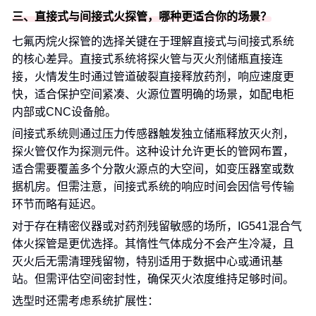
三、直接式与间接式火探管，哪种更适合你的场景？
七氟丙烷火探管的选择关键在于理解直接式与间接式系统
的核心差异。直接式系统将探火管与灭火剂储瓶直接连
接，火情发生时通过管道破裂直接释放药剂，响应速度更
快，适合保护空间紧凑、火源位置明确的场景，如配电柜
内部或CNC设备舱。
间接式系统则通过压力传感器触发独立储瓶释放灭火剂，
探火管仅作为探测元件。这种设计允许更长的管网布置，
适合需要覆盖多个分散火源点的大空间，如变压器室或数
据机房。但需注意，间接式系统的响应时间会因信号传输
环节而略有延迟。
对于存在精密仪器或对药剂残留敏感的场所，IG541混合气
体火探管是更优选择。其惰性气体成分不会产生冷凝，且
灭火后无需清理残留物，特别适用于数据中心或通讯基
站。但需评估空间密封性，确保灭火浓度维持足够时间。
选型时还需考虑系统扩展性：