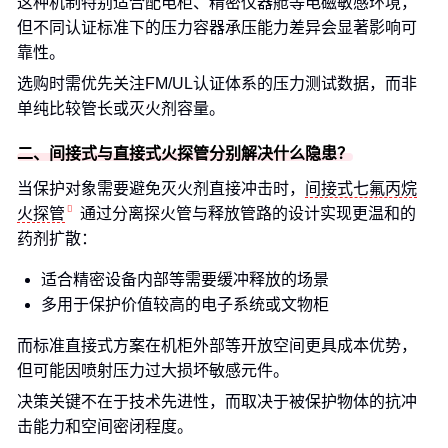
这种机制特别适合配电柜、精密仪器舱等电磁敏感环境，
但不同认证标准下的压力容器承压能力差异会显著影响可
靠性。
选购时需优先关注FM/UL认证体系的压力测试数据，而非
单纯比较管长或灭火剂容量。
二、间接式与直接式火探管分别解决什么隐患？
当保护对象需要避免灭火剂直接冲击时，
间接式七氟丙烷
火探管
通过分离探火管与释放管路的设计实现更温和的
药剂扩散：
适合精密设备内部等需要缓冲释放的场景
多用于保护价值较高的电子系统或文物柜
而标准直接式方案在机柜外部等开放空间更具成本优势，
但可能因喷射压力过大损坏敏感元件。
决策关键不在于技术先进性，而取决于被保护物体的抗冲
击能力和空间密闭程度。