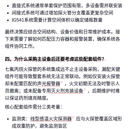
直接式系统通常单套保护范围有限，多设备需并联安装
间接式系统可通过增加探火管分支覆盖更复杂空间
IG541系统需要计算空间体积以确定储瓶数量
最终决策应结合空间结构、设备价值和日常维护成本。接
下来需要了解如何匹配压力容器和报警装置，确保系统各
组件协同工作。
四、为什么采购主设备后还要考虑这些配套组件？
七氟丙烷火探管的系统集成远不止主设备采购，漏配关键
组件可能导致整套系统无法正常联动。例如仅安装火探管
却未配置匹配的
声光报警器
，火灾初期无法及时警示人
员撤离；或未配备专用
灭火剂充装设备
，后期维护时难
以保证药剂填充精度。
核心配套组件需分三类考量：
监测类：
线型感温火灾探测器
应与火探管覆盖区域形
成双重防护，避免监测盲区