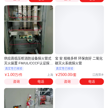
供应高低压柜消防设备探火管式
宝 安 规格多样 环保良好 二氧化
灭火装置 FM/UL/CCCF认证探火
碳灭火系统探火管
管
真实性已核验
真实性已核验
1
.00
2500
.00
￥
万
/件
￥
/套
上海
江西萍乡
咨询
电话
咨询
电话