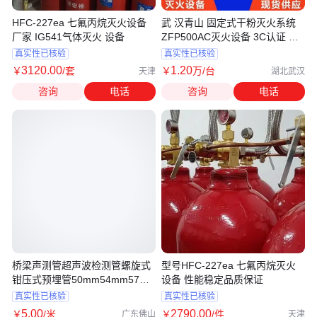
HFC-227ea 七氟丙烷灭火设备
武 汉青山 固定式干粉灭火系统
厂家 IG541气体灭火 设备
ZFP500AC灭火设备 3C认证 雨
神Z
真实性已核验
真实性已核验
3120
.00
1
.20
￥
/套
￥
万
/台
天津
湖北武汉
咨询
电话
咨询
电话
桥梁声测管超声波检测管螺旋式
型号HFC-227ea 七氟丙烷灭火
钳压式预埋管50mm54mm57钢
设备 性能稳定品质保证
花注浆管
真实性已核验
真实性已核验
5
.00
2790
.00
￥
/米
￥
/件
广东佛山
天津