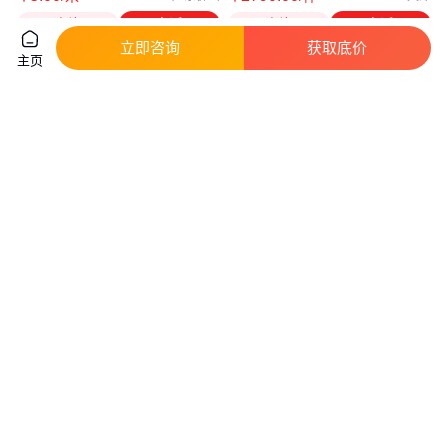
咨询
电话
咨询
电话
立即咨询
获取底价
主页
单柜式七氟丙烷灭火设备 生产供
操作简单 规格多样 单柜式七氟
应 货源稳定 操作简单 宝 安实业
丙烷灭火设备 宝 安
真实性已核验
真实性已核验
4000
.00
4000
.00
￥
/套
￥
/套
江西抚州
江西吉安
咨询
电话
咨询
电话