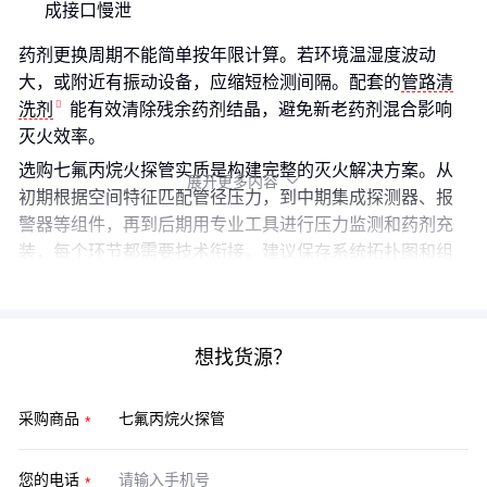
成接口慢泄
药剂更换周期不能简单按年限计算。若环境温湿度波动
大，或附近有振动设备，应缩短检测间隔。配套的
管路清
洗剂
能有效清除残余药剂结晶，避免新老药剂混合影响
灭火效率。
选购七氟丙烷火探管实质是构建完整的灭火解决方案。从
展开更多内容

初期根据空间特征匹配管径压力，到中期集成探测器、报
警器等组件，再到后期用专业工具进行压力监测和药剂充
装，每个环节都需要技术衔接。建议保存系统拓扑图和组
件规格书，为后续维护建立完整档案。
想找货源？
采购商品
您的电话