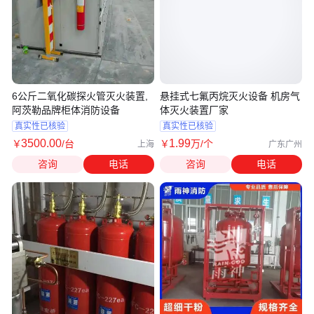
6公斤二氧化碳探火管灭火装置,
悬挂式七氟丙烷灭火设备 机房气
阿茨勒品牌柜体消防设备
体灭火装置厂家
真实性已核验
真实性已核验
3500
.00
1
.99
￥
/台
￥
万
/个
上海
广东广州
咨询
电话
咨询
电话