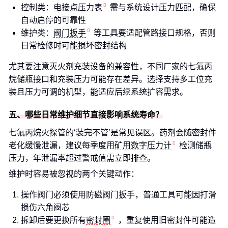
控制类：
电接点压力表
需与系统设计压力匹配，确保
自动启停的可靠性
维护类：
阀门扳手
等工具要适配管路接口规格，否则
日常检修时可能损坏密封结构
尤其要注意灭火剂充装设备的兼容性，不同厂家的七氟丙
烷储瓶接口和充装压力可能存在差异。选择支持多工位充
装且压力可调的机型，能适应后续系统扩容需求。
五、哪些日常维护细节直接影响系统寿命？
七氟丙烷火探管的‘装完不管’是常见误区。药剂会随密封件
老化缓慢泄漏，建议每季度用
矿用数字压力计
检测储瓶
压力，年泄漏率超过警戒值需立即排查。
维护时容易被忽视的两个关键动作：
操作阀门必须使用防磁阀门扳手，普通工具可能因打滑
损伤六角阀芯
拆卸后要更换所有
密封圈
，重复使用旧密封件可能造