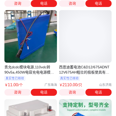
咨询
电话
咨询
电话
责允dcdc模块电源,110vdc转
西恩迪蓄电池C&D12/675ADNT
90v5a,450W电容充电电源模块,
12V675AH粗壮的极板使具有更
可定制
长的寿命
真实性已核验
真实性已核验
11
.00
2110
.00
￥
/个
￥
/只
广东珠海
山东济南
咨询
电话
咨询
电话