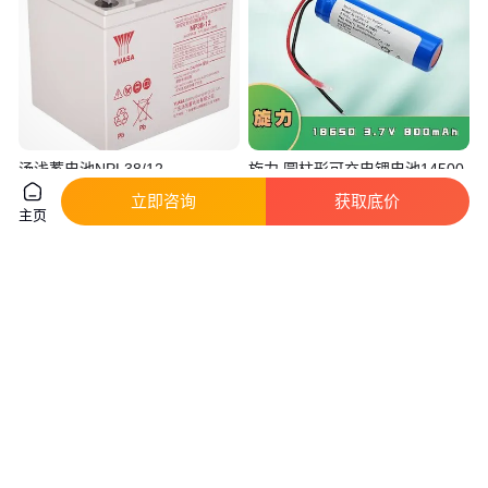
汤浅蓄电池NPL38/12
旋力 圆柱形可充电锂电池14500
2V2500AH深放电后有优良的恢
3.7V 800mAh 定制内阻 可按要
立即咨询
获取底价
复能力
求配置
主页
真实性已核验
真实性已核验
750
.00
1
.00
￥
/只
￥
/组
山东济南
广东东莞
咨询
电话
咨询
电话