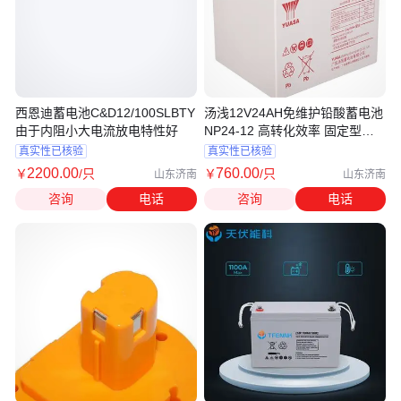
西恩迪蓄电池C&D12/100SLBTY
汤浅12V24AH免维护铅酸蓄电池
由于内阻小大电流放电特性好
NP24-12 高转化效率 固定型阀
控密闭
真实性已核验
真实性已核验
2200
.00
760
.00
￥
/只
￥
/只
山东济南
山东济南
咨询
电话
咨询
电话