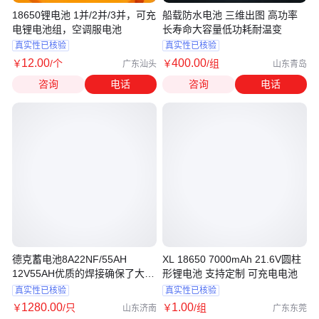
18650锂电池 1并/2并/3并，可充
船载防水电池 三维出图 高功率
电锂电池组，空调服电池
长寿命大容量低功耗耐温变
真实性已核验
真实性已核验
12
.00
400
.00
￥
/个
￥
/组
广东汕头
山东青岛
咨询
电话
咨询
电话
德克蓄电池8A22NF/55AH
XL 18650 7000mAh 21.6V圆柱
12V55AH优质的焊接确保了大电
形锂电池 支持定制 可充电电池
流的传输
真实性已核验
真实性已核验
1280
.00
1
.00
￥
/只
￥
/组
山东济南
广东东莞