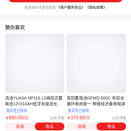
发送询价代表您同意
《用户服务协议》
《隐私政策》
猜你喜欢
汤浅YUASA NP110-12阀控式蓄
圣阳蓄电池GFMD-500C 有较长
电池12V110AH低浮充电流长寿
循环寿命是一 种很经济备用电源
命
真实性已核验
真实性已核验
690
.00
370
.00
￥
/只
￥
/只
山东济南
山东济南
咨询
电话
咨询
电话