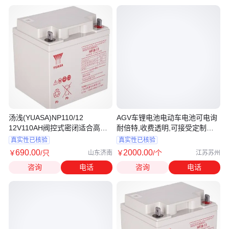
汤浅(YUASA)NP110/12
AGV车锂电池电动车电池可电询
12V110AH阀控式密闭适合高功
耐倍特,收费透明,可接受定制需
率放电
求
真实性已核验
真实性已核验
690
.00
2000
.00
￥
/只
￥
/个
山东济南
江苏苏州
咨询
电话
咨询
电话