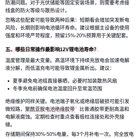
防潮问题。对于光伏储能等固定安装场景，则需要考虑接
线盒的防火等级与散热设计。
忽略这些配套可能导致两种后果：短期看会增加突发断电
风险，长期则影响电池循环寿命。建议根据主设备的使用
强度和环境严苛程度，预留15%-20%预算用于关键配套。
五、哪些日常操作最影响12V锂电池寿命？
温度管理是最大变量。高温环境下持续充放电会加速电解
液分解，而低温充电可能导致锂金属析出。建议：
夏季避免电池组直接暴晒，必要时加装散热风扇
冬季充电前确保电池温度回升至常温范围
绝缘维护同样关键。电池端子氧化或绝缘层破损可能引发
微短路，
聚酰亚胺电池绝缘胶带
比普通胶带更耐高温和
电解液腐蚀。定期检查时重点查看极柱连接处和外壳接
缝。
存储期间保持30%-50%电量，每3个月补电一次。完全放电