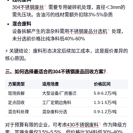
304不锈钢废丝
需要专用破碎机处理，直径＜3mm的
需先压块。含油污的线材需额外扣除3%-5%杂质
混合废料
设备拆解产生的混杂料需用
不锈钢废品分选机
处理，
未分选前价格比纯净料低40%-60%
⚡ 关键结论：废料形态决定后续加工成本，这是报价差异的
核心原因。
三、如何选择最适合的304不锈钢废品回收方案？
方案类型
适用场景
价格区间
现场拆解
大型设备/厂房搬迁
5.8-6.2万/吨
定点回收
工厂定期边角料
1.3-1.5万/吨
混合料处理
混杂废料分选
0.9-1.2万/吨
对于预算有限的企业，可考虑
430不锈钢废料
作为降级方
案。其镍含量仅3.5%-5.5%，但价格比304料低30%-40%，