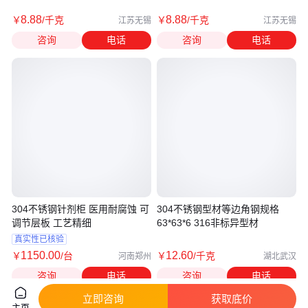
8
.88
8
.88
￥
/千克
￥
/千克
江苏无锡
江苏无锡
咨询
电话
咨询
电话
304不锈钢针剂柜 医用耐腐蚀 可
304不锈钢型材等边角钢规格
调节层板 工艺精细
63*63*6 316非标异型材
真实性已核验
1150
.00
12
.60
￥
/台
￥
/千克
河南郑州
湖北武汉
咨询
电话
咨询
电话
立即咨询
获取底价
主页