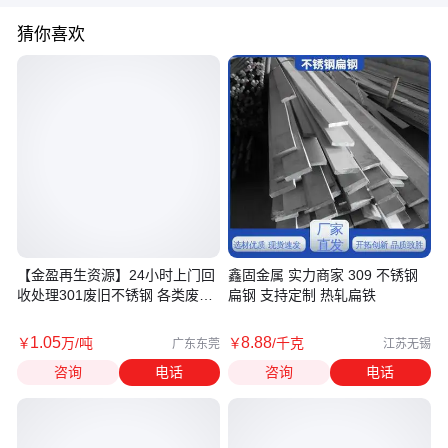
猜你喜欢
【金盈再生资源】24小时上门回
鑫固金属 实力商家 309 不锈钢
收处理301废旧不锈钢 各类废钢
扁钢 支持定制 热轧扁铁
渣
1
.05
8
.88
￥
万
/吨
￥
/千克
广东东莞
江苏无锡
咨询
电话
咨询
电话