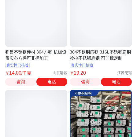
销售不锈钢棒材 304方钢 机械设
304不锈钢扁钢 316L不锈钢扁钢
备实心方棒可非标加工
冷拉不锈钢扁钢 可非标定制
真实性已核验
真实性已核验
14
.00
19
.20
￥
/千克
￥
山东聊城
江苏无锡
咨询
电话
咨询
电话