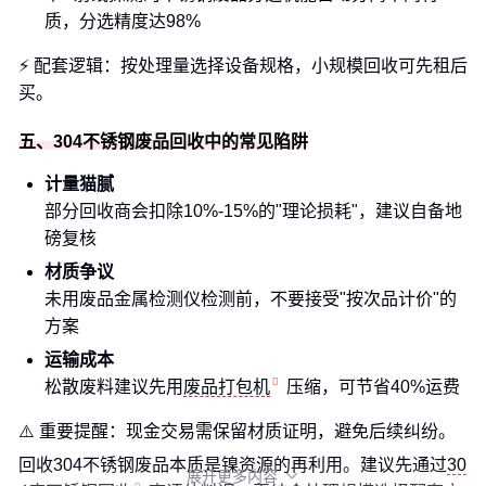
质，分选精度达98%
⚡ 配套逻辑：按处理量选择设备规格，小规模回收可先租后
买。
五、304不锈钢废品回收中的常见陷阱
计量猫腻
部分回收商会扣除10%-15%的"理论损耗"，建议自备地
磅复核
材质争议
未用废品金属检测仪检测前，不要接受"按次品计价"的
方案
运输成本
松散废料建议先用
废品打包机
压缩，可节省40%运费
⚠️ 重要提醒：现金交易需保留材质证明，避免后续纠纷。
回收304不锈钢废品本质是镍资源的再利用。建议先通过
30
展开更多内容
