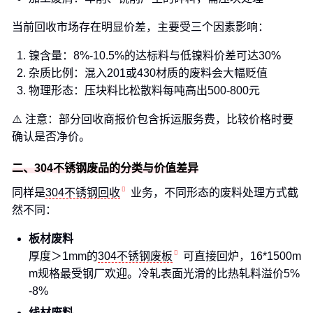
当前回收市场存在明显价差，主要受三个因素影响：
镍含量：8%-10.5%的达标料与低镍料价差可达30%
杂质比例：混入201或430材质的废料会大幅贬值
物理形态：压块料比松散料每吨高出500-800元
⚠️ 注意：部分回收商报价包含拆运服务费，比较价格时要
确认是否净价。
二、304不锈钢废品的分类与价值差异
同样是
304不锈钢回收
业务，不同形态的废料处理方式截
然不同：
板材废料
厚度＞1mm的
304不锈钢废板
可直接回炉，16*1500m
m规格最受钢厂欢迎。冷轧表面光滑的比热轧料溢价5%
-8%
线材废料