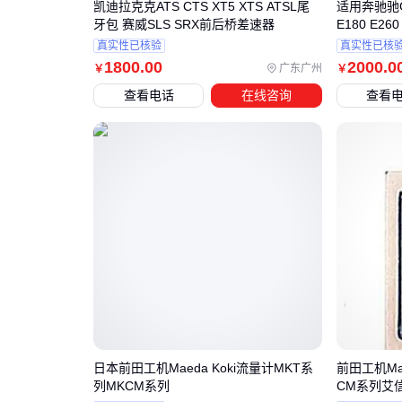
凯迪拉克克ATS CTS XT5 XTS ATSL尾
适用奔驰驰GL
牙包 赛威SLS SRX前后桥差速器
E180 E26
真实性已核验
真实性已核
1800
.00
2000
.0
广东广州
￥
￥
查看电话
在线咨询
查看
日本前田工机Maeda Koki流量计MKT系
前田工机Ma
列MKCM系列
CM系列艾