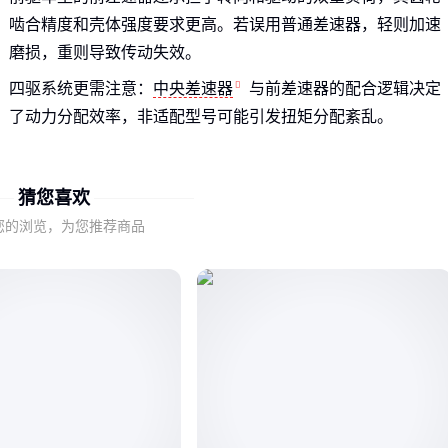
啮合精度和壳体强度要求更高。若误用普通差速器，轻则加速
磨损，重则导致传动失效。
四驱系统更需注意：
中央差速器
与前差速器的配合逻辑决定
了动力分配效率，非适配型号可能引发扭矩分配紊乱。
二、如何通过非参数指标判断前差速器可靠性？
猜您喜欢
工程机械与乘用车的前差速器虽原理相似，但承载特性截然不
您的浏览，为您推荐商品
同：
装载机等设备需应对冲击负荷，壳体加强筋设计和齿轮热处
理工艺更关键
轿车差速器则侧重NVH性能，对齿轮加工精度和润滑密封要
求更高
观察二手件的磨损痕迹比看参数更有说服力：