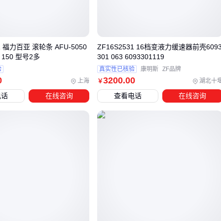
齿轮工作面应有均匀接触斑痕，边缘剥落说明曾超负荷运行
壳体轴承座无变形裂纹才能保证二次装配精度
对于改装需求，原厂件与强化件的选择取决于使用强度——频
R 福力百亚 滚轮条 AFU-5050
ZF16S2531 16档变液力缓速器前壳609
繁越野需要升级材质，城市驾驶则优先保持原厂匹配度。
 150 型号2多
301 063 6093301119
验
真实性已核验
康明斯
ZF品牌
三、前驱与四驱车型的前差速器选型差异
0
3200
.00
上海
湖北十
￥
前差速器的选型首先要明确车辆驱动形式：前驱车型的前差速
电话
在线咨询
查看电话
在线咨询
器直接承担驱动轮扭矩分配，而四驱车型的前差速器需与中央
差速器协同工作。
前驱车型：优先考虑齿轮啮合精度和壳体强度，频繁转向的
城市工况对
差速器齿轮
的耐磨性要求更高
分时四驱：越野场景下需匹配限滑功能，防止单侧车轮打滑
时动力完全流失
全时四驱：需验证与前桥分动箱的扭矩匹配，避免中央差速
器与前差速器负荷分配不均