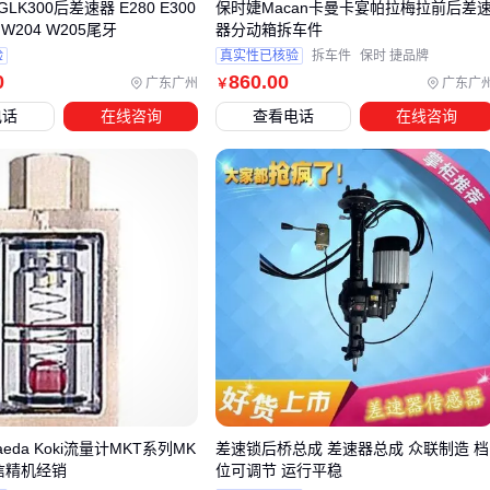
K300后差速器 E280 E300
保时婕Macan卡曼卡宴帕拉梅拉前后差
器油封
在高温高压下易变形，导致齿轮油渗漏；而刚性不足
0 W204 W205尾牙
器分动箱拆车件
的支架会放大传动轴振动，加速轴承磨损。
验
真实性已核验
拆车件
保时 捷品牌
0
860
.00
广东广州
广东广
￥
关键配套组件需同步考虑：
电话
在线咨询
查看电话
在线咨询
差速器油
封：优先选择双唇结构设计，能同时阻挡外部泥
水和内部油液渗出
固定支架：铸铁材质比普通钢制支架更能吸收高频振动
专用密封胶：
汉高SI 598密封胶
等耐油性产品可填补壳体
接缝微间隙
差速器拆装工具的选择直接影响安装精度。非专用工具可能损
伤壳体螺纹，导致二次维修时必须更换整个
差速器总成
。对
于路虎等特殊齿形的车型，23齿专用工具能避免齿轮对位偏
差。
建议在采购差速器时同步配齐修理包，包含
凯迪拉克差速器修
eda Koki流量计MKT系列MK
差速锁后桥总成 差速器总成 众联制造 档
理包
等车型专用密封件。这样既避免临时采购的型号混乱，
信精机经销
位可调节 运行平稳