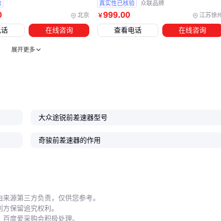
也能确保所有配件来自同一批次工艺。
验
真实性已核验
众联品牌
0
999
.00
北京
江苏徐
￥
五、这些异常响动是前差速器的求救信号
电话
在线咨询
查看电话
在线咨询
前差速器最典型的故障模式往往有预警期。转弯时持续的嗡嗡
展开更多
声通常意味着齿轮间隙过大，而突然的金属撞击声则提示支架
螺栓可能断裂。使用差速器测试仪定期检测油液金属碎屑含
量，能比拆解检查更早发现问题。
维护周期不应简单按里程计算。经常涉水的车辆，差速器油更
大众途锐前差速器型号
换间隔要缩短30%-40%；而加装
离心机差速器密封圈
的改装
车辆，可适当延长油封检查周期。
奇骏前差速器的作用
逆向清洗差速器
时，必须使用专用
差速器油加注器
确保油
液完全填充腔体。普通压力注油方式会导致空气滞留，引发齿
轮局部过热。
选择前差速器本质是选择系统适配方案。先根据驱动形式锁定
由来源第三方负责，仅供您参考。
利方保留追究权利。
核心参数，再通过差速器油封等配套组件验证兼容性，最后结
，百度爱采购会积极处理。