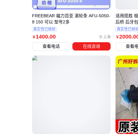
FREEBEAR 福力百亚 滚轮条 AFU-5050-
适用揽胜 极
8 150 可以 型号2多
后桥 后牙
真实性已核验
真实性已核
1400
.00
2000
.0
上海
￥
￥
查看电话
在线咨询
查看