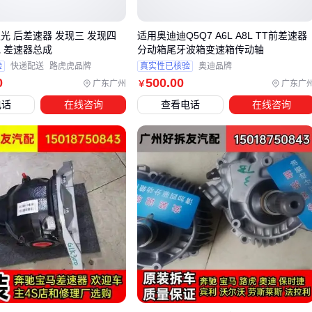
45钢材质的差速器齿轮更适合高负荷场景，其高频淬火工艺能
光 后差速器 发现三 发现四
适用奥迪迪Q5Q7 A6L A8L TT前差速器
提升齿轮抗冲击能力。而非标定制齿形则能适配特殊传动比需
包 差速器总成
分动箱尾牙波箱变速箱传动轴
求，例如改装车或工程机械的特定转速匹配。
验
快递配送
路虎虎品牌
真实性已核验
奥迪品牌
0
500
.00
差速器壳
的选型需同步考虑安装空间和散热需求：
广东广州
广东广
￥
电话
在线咨询
查看电话
在线咨询
矿用车等重型机械需要高合金铸造壳体应对持续冲击
紧凑型乘用车则更关注壳体与
半轴
的密封配合度
改装场景下需确认壳体轴承座尺寸是否兼容原车
传动轴
中央差速器无法替代前差速器的核心功能——前者负责轴间动
力分配，后者解决轮间转速差。混用会导致转向时传动系统异
常磨损。选型后还需确认
万向节
和半轴规格是否与差速器输
出端匹配。
四、忽视这些配件，前差速器可能提前报废
前差速器安装后，油封和支架的适配性往往被低估。劣质
差速