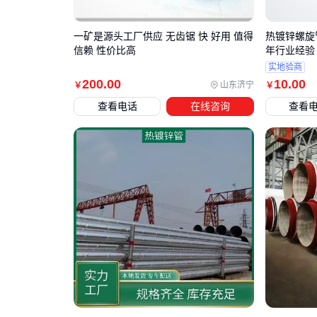
一矿是源头工厂供应 无齿锯 快 好用 值得
热镀锌螺旋
信赖 性价比高
年行业经验
实地验商
200
.00
10
.00
山东济宁
￥
￥
查看电话
在线咨询
查看