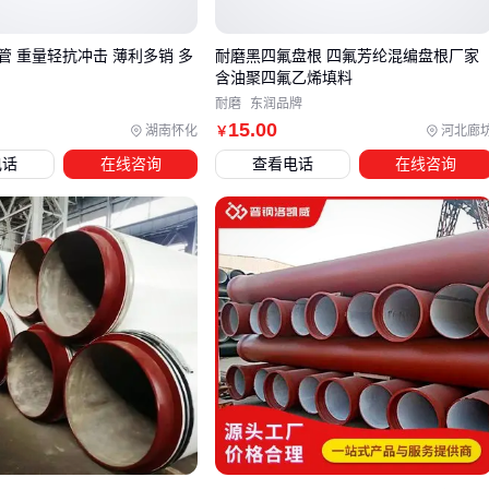
压力等级至少1.3MPa
管 重量轻抗冲击 薄利多销 多
耐磨黑四氟盘根 四氟芳纶混编盘根厂家
森林消防
含油聚四氟乙烯填料
聚氨酯森林消防水带
的轻量化设计更便携
耐磨
东润品牌
15
.00
湖南怀化
河北廊
￥
40mm以上口径保证水流覆盖
电话
在线咨询
查看电话
在线咨询
配套
消防泡沫系统
增强灭火效果
商业建筑
中等压力
消防喷淋系统
更经济
25-30米长度适合楼层布局
卷盘式收纳节省空间
特殊场景的替代方案：
结论
：买错规格会导致水流不足或资源浪费 💦 先测量最远灭
距离再定长度
四、水带买回来才发现缺了这些配件？