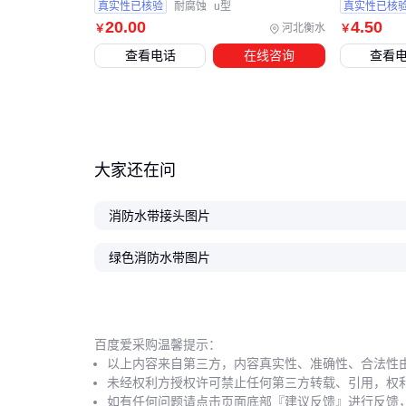
真实性已核验
耐腐蚀
u型
真实性已核
20
.00
4
.50
河北衡水
￥
￥
查看电话
在线咨询
查看
大家还在问
消防水带接头图片
绿色消防水带图片
百度爱采购温馨提示：
以上内容来自第三方，内容真实性、准确性、合法性
未经权利方授权许可禁止任何第三方转载、引用，权
如有任何问题请点击页面底部『建议反馈』进行反馈