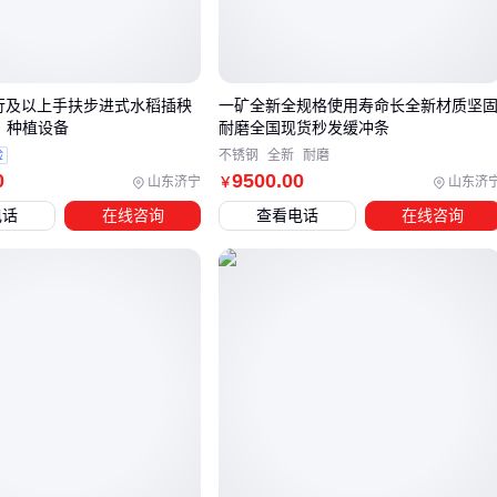
更适合中低压场景
耐磨性
：聚氨酯在粗糙地面拖拽时内层不易破损
环境适应性
：橡胶在极端温度下更容易硬化开裂
行及以上手扶步进式水稻插秧
一矿全新全规格使用寿命长全新材质坚
实际测试数据显示，同等使用条件下：
） 种植设备
耐磨全国现货秒发缓冲条
验
不锈钢
全新
耐磨
聚氨酯水带寿命通常是橡胶的2-3倍
0
9500
.00
山东济宁
山东济
￥
橡胶水带在油污环境中更容易老化
电话
在线咨询
查看电话
在线咨询
结论
：高频高压选聚氨酯，临时低频用橡胶 🔧 磨损是水带报
的首要原因
三、工厂、森林、商业楼宇分别适合什么水带？
按场景匹配才是性价比最优解：
工业厂房
需要
高压消防水带
配合消防栓系统
优先选聚氨酯衬里+65mm口径