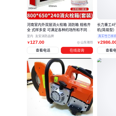
河南室内外双层消火栓箱 消防箱 规格齐
长力重工4
全 式样多变 可满足各种的场所和不同的
机(简易型
装修要求
室内
友安消防品牌
真实性已核
127
.00
2986
.0
山东潍坊
￥
￥
查看电话
在线咨询
查看