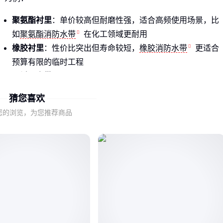
聚氨酯衬里
：单价较高但耐磨性强，适合高频使用场景，比
如
聚氨酯消防水带
在化工领域更耐用
橡胶衬里
：性价比突出但寿命较短，
橡胶消防水带
更适合
预算有限的临时工程
无衬里水带
：价格最低但承压能力弱，仅适用于低压灌溉等
非消防场景
猜您喜欢
这个价差区间里比较典型的配置：
您的浏览，为您推荐商品
结论
：选材质前先明确使用频率和压力需求 ⚠️ 低价水带可能因
频繁更换反而更费钱
二、聚氨酯和橡胶衬里的性能差异在哪里？
衬里材质直接影响三个关键指标：
耐压性
：聚氨酯可承受更高工作压力，
有衬里橡胶消防水带