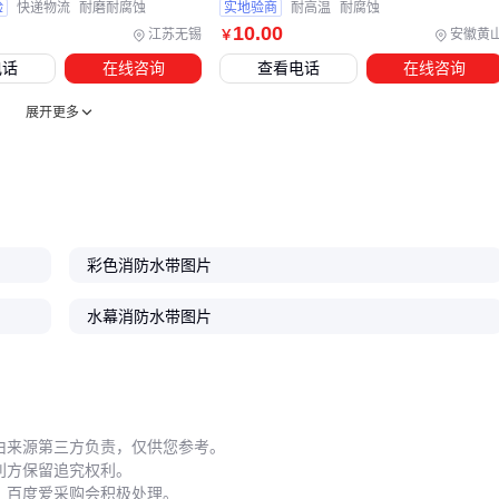
定期检测
：每季度做压力测试
验
快递物流
耐磨耐腐蚀
实地验商
耐高温
耐腐蚀
10
.00
修补技巧
：小破损可用专用胶带临时修补
江苏无锡
安徽黄
￥
电话
在线咨询
查看电话
在线咨询
结论
：正确维护能使水带寿命延长2倍以上 🛠️ 潮湿是橡胶老化
展开更多
的最大诱因
一条
高压消防水带
的真实成本=采购价+配件投入+维护费用
+更换周期。相比单纯比价，选择适配场景的
有衬里消防水带
并做好全周期管理，才是真正的成本优化。
彩色消防水带图片
水幕消防水带图片
由来源第三方负责，仅供您参考。
利方保留追究权利。
，百度爱采购会积极处理。