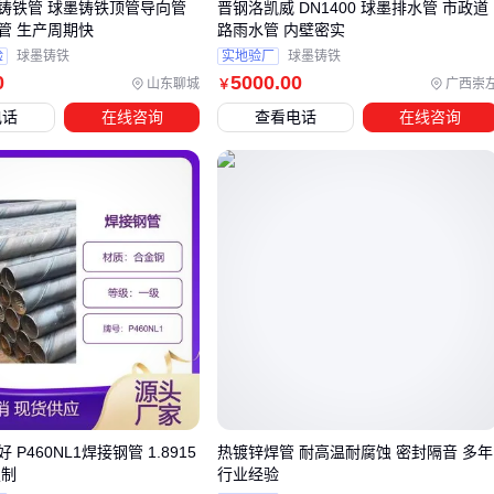
铸铁顶管导向管
晋钢洛凯威 DN1400 球墨排水管 市政道
管 生产周期快
路雨水管 内壁密实
完整消防系统需要这些配套投入：
验
球墨铸铁
实地验厂
球墨铸铁
压力测试
：
消防水带测试仪
能提前发现薄弱点
0
5000
.00
山东聊城
广西崇
￥
快速收纳
：
消防水带卷盘
减少缠绕磨损
电话
在线咨询
查看电话
在线咨询
接口兼容
：统一
消防接口
规格避免紧急情况无法对接
辅助工具
：
消防水枪
控制水流形态提升灭火效率
日常维护的关键设备：
结论
：配件预算应占总额15%-20% ⚠️ 忽略测试环节可能造成
使用时爆管
五、同样的水带为什么有人能用5年？
延长寿命的实操方法：
清洗规范
：每次使用后用
消防水带清洗机
清除杂质
P460NL1焊接钢管 1.8915
热镀锌焊管 耐高温耐腐蚀 密封隔音 多年
存放要点
：避免折叠存放，用
消防水带挂钩
悬垂晾干
定制
行业经验