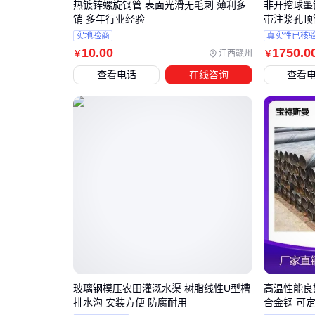
热镀锌螺旋钢管 表面光滑无毛刺 薄利多
非开挖球墨铸铁管 球墨
销 多年行业经验
带注浆孔顶
实地验商
真实性已核
10
.00
1750
.0
江西赣州
￥
￥
查看电话
在线咨询
查看
玻璃钢模压农田灌溉水渠 树脂线性U型槽
高温性能良好 
排水沟 安装方便 防腐耐用
合金钢 可