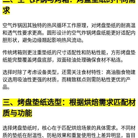
求
空气炸锅因其独特的热风循环工作原理，对烤盘垫纸的耐高温
和透气性要求更高。圆形设计的
空气炸锅烤盘纸
能更好适配内
胆形状，避免边缘翘起影响热风流动。
传统烤箱则更注重垫纸的尺寸适配性和防粘性能，
方形烤盘垫
纸
能完整覆盖烤盘底部，双面硅油处理确保食材不粘连。
选择时除了考虑设备类型，还需关注食材特性：高油脂食物建
议选用吸油性更强的材质，而精致糕点则需防粘性更优的产
品。
三、烤盘垫纸选型：根据烘焙需求匹配材
质与功能
选择烤盘垫纸时，核心在于匹配烘焙场景的具体需求。不同材
质的垫纸在耐温性、防粘效果和重复使用性上差异明显，盲目