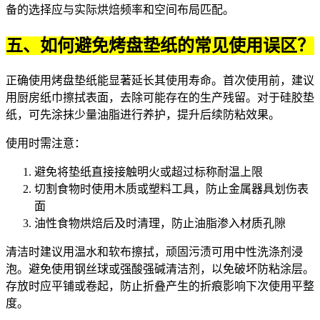
备的选择应与实际烘焙频率和空间布局匹配。
五、如何避免烤盘垫纸的常见使用误区？
正确使用烤盘垫纸能显著延长其使用寿命。首次使用前，建议
用厨房纸巾擦拭表面，去除可能存在的生产残留。对于硅胶垫
纸，可先涂抹少量油脂进行养护，提升后续防粘效果。
使用时需注意：
避免将垫纸直接接触明火或超过标称耐温上限
切割食物时使用木质或塑料工具，防止金属器具划伤表
面
油性食物烘焙后及时清理，防止油脂渗入材质孔隙
清洁时建议用温水和软布擦拭，顽固污渍可用中性洗涤剂浸
泡。避免使用钢丝球或强酸强碱清洁剂，以免破坏防粘涂层。
存放时应平铺或卷起，防止折叠产生的折痕影响下次使用平整
度。