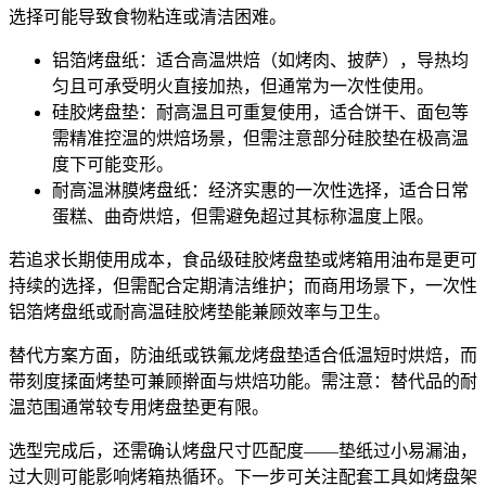
选择可能导致食物粘连或清洁困难。
铝箔烤盘纸
：适合高温烘焙（如烤肉、披萨），导热均
匀且可承受明火直接加热，但通常为一次性使用。
硅胶烤盘垫
：耐高温且可重复使用，适合饼干、面包等
需精准控温的烘焙场景，但需注意部分硅胶垫在极高温
度下可能变形。
耐高温淋膜烤盘纸
：经济实惠的一次性选择，适合日常
蛋糕、曲奇烘焙，但需避免超过其标称温度上限。
若追求长期使用成本，
食品级硅胶烤盘垫
或
烤箱用油布
是更可
持续的选择，但需配合定期清洁维护；而商用场景下，一次性
铝箔烤盘纸或
耐高温硅胶烤垫
能兼顾效率与卫生。
替代方案方面，
防油纸
或
铁氟龙烤盘垫
适合低温短时烘焙，而
带刻度揉面烤垫
可兼顾擀面与烘焙功能。需注意：替代品的耐
温范围通常较专用烤盘垫更有限。
选型完成后，还需确认烤盘尺寸匹配度——垫纸过小易漏油，
过大则可能影响烤箱热循环。下一步可关注配套工具如
烤盘架