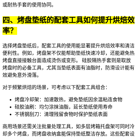
或耐热手套的使用协同。
四、烤盘垫纸的配套工具如何提升烘焙效
率？
选择烤盘垫纸后，配套工具的使用能显著提升烘焙效率和清洁
便利性。例如，烤盘架不仅能帮助垫纸快速冷却，还能避免热
烤盘直接接触台面造成烫伤或变形。
硅胶隔热手套
则是取放
烤盘时的必备工具，尤其当垫纸表面有油脂时，防滑设计能有
效避免意外滑落。
对于频繁烘焙的场景，可考虑以下配套工具组合：
烤盘冷却架
：加速散热，避免垫纸因余温粘连食物
硅胶油刷
：均匀涂抹油脂，延长垫纸使用寿命
不锈钢刮刀
：清理残留食物时保护垫纸表面
商用场景还需关注批量处理工具，如
多层烤箱托盘架
可同时冷
却多个烤盘，而烤盘收纳盒能保持垫纸整洁存放。这些配套设