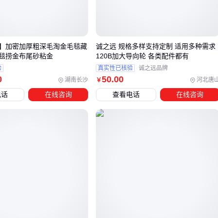
接口采用快拧式卡套结构，比螺纹连接更适应频繁拆装场景
双层密封设计比单层结构更适合高压液压油介质
特定接口尺寸需要匹配管路外径，错配会导致密封失效
】加密加厚粗深毛淘金毛毯藏
诚之远 规格多样支持定制 适用多种需求
遇到型号不符需求时，可寻找具有相同密封结构和接口形式的
毯捞金布尾砂粘金
120B加大导向轮 各类配件都有
高压快拧三通
作为替代方案。
验
真实性已核验
诚之远品牌
0
50
.00
湖南长沙
河北唐
￥
三、液压与气动系统如何选择三通快拧？
电话
在线咨询
查看电话
在线咨询
选择三通快拧时，首先要明确系统的工作场景是液压还是气
动。液压系统通常压力较高，对密封性和材质强度要求更严
格；而气动系统压力较低，但可能更注重轻量化和快速连接。
液压系统优先考虑不锈钢或全金属
快拧三通
，确保在高压
力下不会变形或泄漏
气动系统可以选择POM塑料或铝合金快拧三通，重量更轻且
成本更低
特殊环境如化工或矿用场景，则需要关注材质的耐腐蚀性和