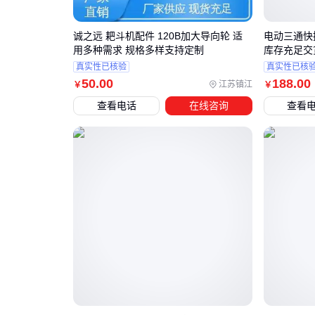
诚之远 耙斗机配件 120B加大导向轮 适
电动三通快
用多种需求 规格多样支持定制
库存充足交
真实性已核验
真实性已核
50
.00
188
.00
江苏镇江
￥
￥
查看电话
在线咨询
查看