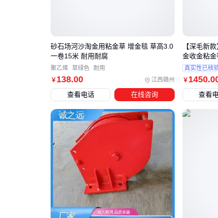
砂石场河沙淘金用粘金草 增金毯 草高3.0
【深毛新款
一卷15米 耐用耐腐
金收金粘金
聚乙烯
草绿色
耐用
真实性已核
138
.00
1450
.0
江西赣州
￥
￥
查看电话
在线咨询
查看