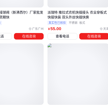
防爆性能
接球阀（新沸西尔）厂家批发
派瑞特 推拉式农机快插接头 农业穿板式
压力等级是另一个关键区分点。液压系统使用的快拧三通通常
货期快
快接快装 双头外丝快插快换
需要承受更高压力，接口处的密封层数也更多。而气动系统虽
验
真实性已核验
不锈钢
板式
然压力要求较低，但如果存在脉冲或振动，也需要选择带有软
55
.00
广东广州
天
￥
性密封结构的型号。
电话
在线咨询
查看电话
在线咨询
接口尺寸的匹配同样重要。液压系统往往采用标准螺纹接口，
而气动系统更常见快插式设计。选购时不仅要看主管径，还要
注意支管变径需求，避免因尺寸不匹配导致流量损失或安装困
难。
最后要考虑介质兼容性。液压油、压缩空气或特殊化学品对材
质的要求差异明显，错误选择可能导致密封件膨胀、金属腐蚀
或塑料脆化。根据实际流通介质选择匹配的材质和密封方案，
才能确保长期稳定运行。
四、为什么专用工具能避免安装损伤？