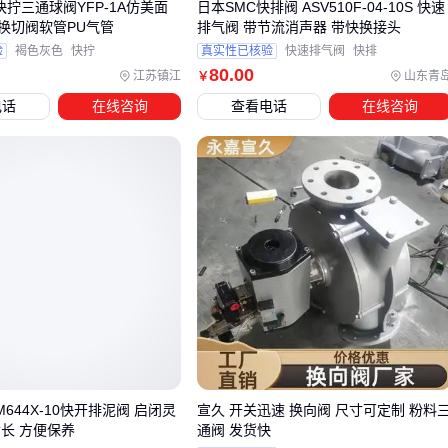
快拧三通球阀YFP-1A仿美面
日本SMC快排阀 ASV510F-04-10S 快速
采购三通快拧后，许多用户会发现通用扳手容易在快拧表面留
换切阀软管PU气管
排气阀 带节流消声器 带快换接头
下压痕，甚至导致密封面变形。这是因为快拧结构的精密性要
验
褐色灰色
快拧
真实性已核验
快速排气阀
快排
80
.00
求工具与接头轮廓完全匹配，普通活动扳手的受力点分布不
江苏镇江
山东青
￥
均。
电话
在线咨询
查看电话
在线咨询
针对BPB8-02这类带防滑纹路的型号，更建议使用
凸轮式坡口
机
或
防磁棘轮扳手
，其弧形卡口能均匀分散压力。同时注
意检查工具开口尺寸是否与接头外径吻合——相差超过1mm就
可能影响密封性。
密封辅件同样需要精准匹配。虽然三通快拧自带密封层，但在
振动频繁的液压系统中，额外添加
液体生料带
或
3层密封快
能显著提升可靠性。需特别注意：
塑料材质快拧禁用金属
螺纹保护帽
，避免冷流变形
高压油管建议配合
液压油管护套
使用
M644X-10快开排泥阀 启闭灵
宣久 开关迅速 换向阀 尺寸可定制 粉料
实验室场景优先选用
医用导管清洁刷
处理接口内壁
命长 方便保养
通阀 发货快