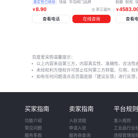
真实性已核验
快装
华羽阀门品牌
耐磨
耐用
8
.90
4583
.0
浙江温州
￥
￥
查看电话
在线咨询
查看
百度爱采购温馨提示：
以上内容来自第三方，内容真实性、准确性、合法性
未经权利方授权许可禁止任何第三方转载、引用，权
如有任何问题请点击页面底部『建议反馈』进行反馈
买家指南
卖家指南
平台规
功能介绍
入驻流程
准入规则
常见问题
申请入驻
工业品行业
服务条款
服务商查询
违规管理规