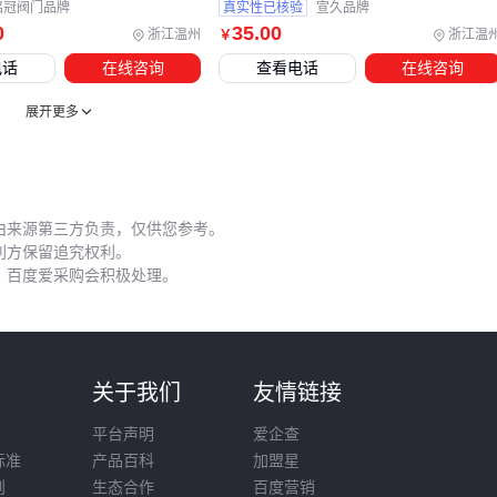
铭冠阀门品牌
真实性已核验
宣久品牌
这些配套投入看似增加成本，实则能避免主件因安装不当导致
0
35
.00
浙江温州
浙江温
￥
的早期失效。下次采购时，不妨将工具和辅件预算计入总成本
电话
在线咨询
查看电话
在线咨询
评估。
展开更多
五、哪些操作细节会直接影响密封寿命？
即使选用优质配套件，安装手法仍决定最终效果。在多次拆装
BPB8-02的案例中，90%的泄漏问题源于两个细节：密封面清
由来源第三方负责，仅供您参考。
洁不足和预紧力控制不当。
利方保留追究权利。
先用
管路清洁刷
去除接口内壁的金属碎屑和油污，特别是螺
，百度爱采购会积极处理。
纹根部易积存杂质。对于实验室用的透明快拧，
定制内壁清洁
刷
能避免尼龙刷毛刮花管壁。
预紧环节更需要克制——
快拧接头
的密封原理是压缩密封圈
则
关于我们
友情链接
而非靠螺纹咬合。建议分三步操作：
平台声明
爱企查
手动旋入至阻力明显增大
标准
产品百科
加盟星
则
生态合作
百度营销
用扭力扳手旋转1/4圈（无工具时不超过半圈）