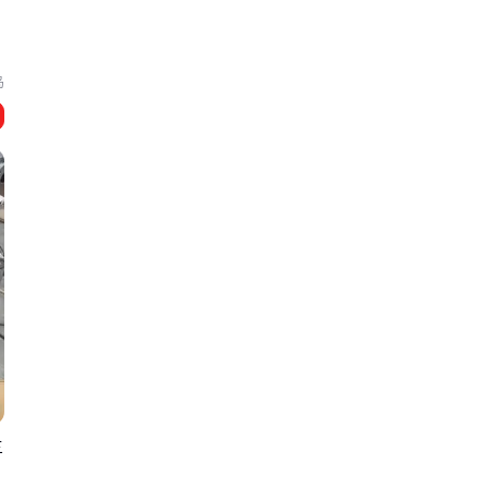
岛
拧
三