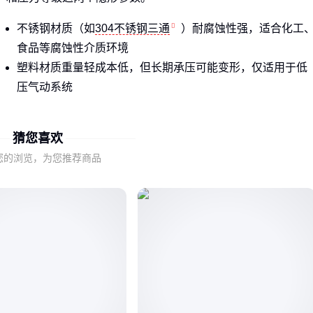
不锈钢材质（如
304不锈钢三通
）耐腐蚀性强，适合化工
食品等腐蚀性介质环境
塑料材质重量轻成本低，但长期承压可能变形，仅适用于低
压气动系统
压力等级决定了接头在液压系统中的最大工作压力，超出时
可能引发爆裂风险
猜您喜欢
采购时需根据介质特性优先确认材质，再匹配系统最高工作压
您的浏览，为您推荐商品
力的1.5倍余量选择压力等级。
二、BPB8-02型号：数字编码背后的选型逻辑
型号中的数字组合并非随意编排，BPB8-02实际暗含了接口尺
寸和密封结构的关键信息。
该型号典型特征包括：