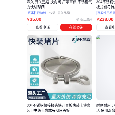
宣久 开关迅速 换向阀 厂家直供 不锈钢气
304不锈钢
力快装球阀
板式锁母转
真实性已核验
快装
宣久品牌
真实性已核
35
.00
238
.00
浙江温州
￥
￥
查看电话
在线咨询
查看
304不锈钢快接接头快开盲板快装卡箍套
耐磨耐用 J
装卫生级卡盘端头闷堵盖板
活 使用寿