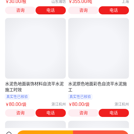
30
.00
355
.00
￥
/根
￥
/吨
山东潍坊
上海
咨询
电话
咨询
电话
水泥色地面装饰材料自流平水泥
水泥原色地面彩色自流平水泥施
施工时效
工
真实性已核验
真实性已核验
80
.00
80
.00
￥
/袋
￥
/袋
浙江杭州
浙江杭州
咨询
电话
咨询
电话