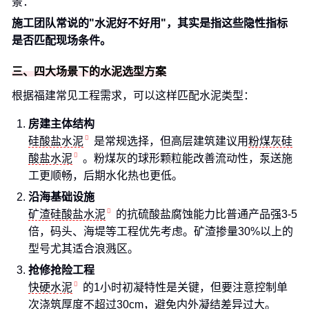
景：
施工团队常说的"水泥好不好用"，其实是指这些隐性指标
是否匹配现场条件。
三、四大场景下的水泥选型方案
根据福建常见工程需求，可以这样匹配水泥类型：
房建主体结构
硅酸盐水泥
是常规选择，但高层建筑建议用
粉煤灰硅
酸盐水泥
。粉煤灰的球形颗粒能改善流动性，泵送施
工更顺畅，后期水化热也更低。
沿海基础设施
矿渣硅酸盐水泥
的抗硫酸盐腐蚀能力比普通产品强3-5
倍，码头、海堤等工程优先考虑。矿渣掺量30%以上的
型号尤其适合浪溅区。
抢修抢险工程
快硬水泥
的1小时初凝特性是关键，但要注意控制单
次浇筑厚度不超过30cm，避免内外凝结差异过大。