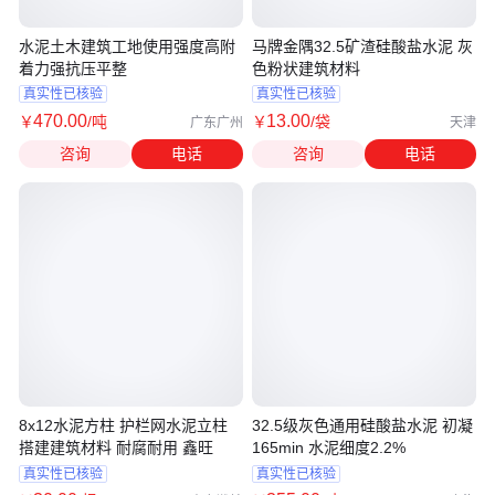
水泥土木建筑工地使用强度高附
马牌金隅32.5矿渣硅酸盐水泥 灰
着力强抗压平整
色粉状建筑材料
真实性已核验
真实性已核验
470
.00
13
.00
￥
/吨
￥
/袋
广东广州
天津
咨询
电话
咨询
电话
8x12水泥方柱 护栏网水泥立柱
32.5级灰色通用硅酸盐水泥 初凝
搭建建筑材料 耐腐耐用 鑫旺
165min 水泥细度2.2%
真实性已核验
真实性已核验