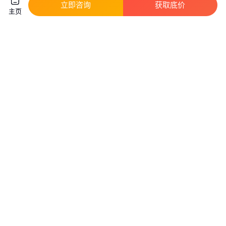
立即咨询
获取底价
主页
新庄 成品 水泥沟槽 工业砌砖注
诺文水泥基制品自流平25kg 耐磨
塑成型 钢筋混凝土水沟
耐腐蚀高强度
真实性已核验
真实性已核验
65
.00
85
.00
￥
/块
￥
/袋
安徽合肥
浙江杭州
咨询
电话
咨询
电话