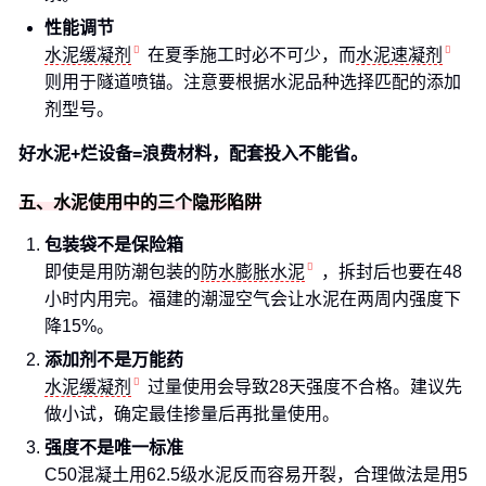
性能调节
水泥缓凝剂
在夏季施工时必不可少，而
水泥速凝剂
则用于隧道喷锚。注意要根据水泥品种选择匹配的添加
剂型号。
好水泥+烂设备=浪费材料，配套投入不能省。
五、水泥使用中的三个隐形陷阱
包装袋不是保险箱
即使是用防潮包装的
防水膨胀水泥
，拆封后也要在48
小时内用完。福建的潮湿空气会让水泥在两周内强度下
降15%。
添加剂不是万能药
水泥缓凝剂
过量使用会导致28天强度不合格。建议先
做小试，确定最佳掺量后再批量使用。
强度不是唯一标准
C50混凝土用62.5级水泥反而容易开裂，合理做法是用5