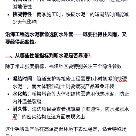
碱地侵蚀
快凝特性
：雨季施工时，
快硬水泥
的短凝结时间能减
少天气影响
沿海工程选水泥就像选防水外套——既要挡得住风雨，又
要经得起盐蚀。
二、从哪些性能指标判断水泥是否靠谱？
除了常规强度指标，福建地区要特别关注三个隐性参数：
凝结时间
：隧道支护等抢修工程需要1小时初凝的
快硬
水泥
，而大体积混凝土则要缓凝产品避免开裂
水化热
：桥梁墩台等大体积结构需选用低热水泥，防止
内外温差裂缝
耐久性
：海边项目要查看抗氯离子渗透性，
防水膨胀水
泥
的密实结构在这方面表现突出
这个铝酸盐产品在高温高湿环境下表现稳定，适合特殊场