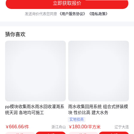
立即获取报价
发送询价代表您同意
《用户服务协议》
《隐私政策》
猜你喜欢
pp模块收集雨水雨水回收灌溉系
雨水收集回用系统 组合式拼装模
统天润 各地均可施工
块 性价比高 建大水务
实地验商
666
.66
180
.00
￥
/件
￥
/平方米
浙江舟山
辽宁大连