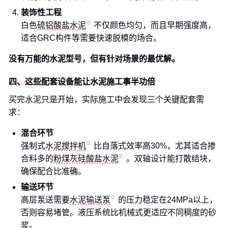
装饰性工程
白色
硫铝酸盐水泥
不仅颜色均匀，而且早期强度高，
适合GRC构件等需要快速脱模的场合。
没有万能的水泥型号，但有针对场景的最优解。
四、这些配套设备能让水泥施工事半功倍
买完水泥只是开始，实际施工中会发现三个关键配套需
求：
混合环节
强制式
水泥搅拌机
比自落式效率高30%，尤其适合掺
合料多的
粉煤灰硅酸盐水泥
。双轴设计能打散结块，
确保配合比准确。
输送环节
高层泵送需要
水泥输送泵
的压力稳定在24MPa以上，
否则容易堵管。液压系统比机械式更适应不同稠度的砂
浆。