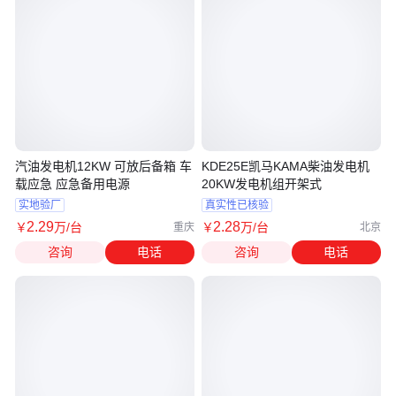
汽油发电机12KW 可放后备箱 车
KDE25E凯马KAMA柴油发电机
载应急 应急备用电源
20KW发电机组开架式
实地验厂
真实性已核验
2
.29
2
.28
￥
万
/台
￥
万
/台
重庆
北京
咨询
电话
咨询
电话