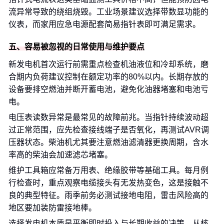
流异常导致的绕组烧毁。工业场景建议选择带数显功能的
仪表，而家用应急电源配套简易指针表即可满足需求。
五、容易被忽视的日常使用与维护要点
新发电机首次运行前需重点检查机油液位和冷却系统，磨
合期内负荷建议控制在额定功率的80%以内。长期存放的
设备要排空燃油并断开蓄电池，避免化油器堵塞和电池亏
电。
电压表读数异常是最常见的故障前兆。当指针持续波动超
过正常范围，应先检查接线端子是否氧化，再测试AVR调
压器状态。柴油机尤其要注意燃油滤清器更换周期，含水
率高的柴油会加速滤芯堵塞。
维护工具箱应常备万用表、绝缘胶带等基础工具。每月例
行检查时，重点观察电缆接头有无发热变色，这是接触不
良的典型特征。雨季前务必测试接地电阻，雷击风险高的
地区要加装防雷接地棒。
选择发电机本质是平衡即时投入与长期收益的决策。从核