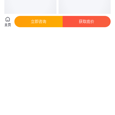
立即咨询
获取底价
主页
MTU柴油发动机发电机
C.E. Niehoff发电机
0071548102 日立挖掘机
4717506
真实性已核验
真实性已核验
4300
.00
582
.00
￥
/件
￥
/件
山西太原
上海
咨询
电话
咨询
电话