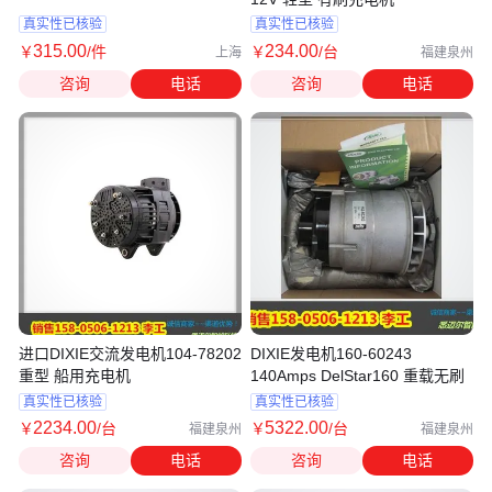
真实性已核验
真实性已核验
315
.00
234
.00
￥
/件
￥
/台
上海
福建泉州
咨询
电话
咨询
电话
进口DIXIE交流发电机104-78202
DIXIE发电机160-60243
重型 船用充电机
140Amps DelStar160 重载无刷
真实性已核验
真实性已核验
2234
.00
5322
.00
￥
/台
￥
/台
福建泉州
福建泉州
咨询
电话
咨询
电话