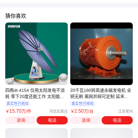
猜你喜欢
四两dt-4154 仅用太阳发电不消
20千瓦180转高速永磁发电机 全
耗 零下20度还能工作 太阳能发
铜无刷 离网并网可定制 延禾新
热
能源
真实性已核验
真实性已核验
15
.70
2
.50
￥
万
/件
￥
万
/台
河北石家庄
江苏常州
咨询
电话
咨询
电话