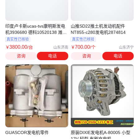
印度卢卡斯ucas-tvs康明斯发电
山推SD22推土机发动机配件
机3936680 德科10520138 潍柴
NT855-c280发电机2874814
WP15H
真实性已核验
真实性已核验
3800
.00
700
.00
￥
/台
￥
/个
山东济南
山东济宁
咨询
电话
咨询
电话
GUASCOR发电机零件
原装DIXIE发电机A-80005 小型
12V 轻型 有刷充电机