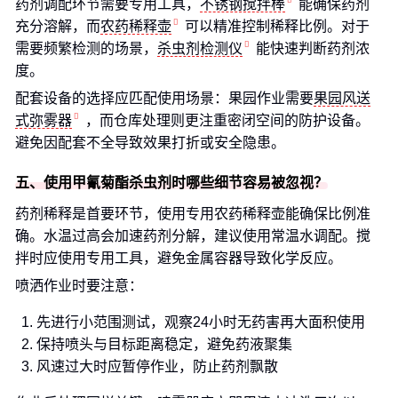
药剂调配环节需要专用工具，
不锈钢搅拌棒
能确保药剂
充分溶解，而
农药稀释壶
可以精准控制稀释比例。对于
需要频繁检测的场景，
杀虫剂检测仪
能快速判断药剂浓
度。
配套设备的选择应匹配使用场景：果园作业需要
果园风送
式弥雾器
，而仓库处理则更注重密闭空间的防护设备。
避免因配套不全导致效果打折或安全隐患。
五、使用甲氰菊酯杀虫剂时哪些细节容易被忽视？
药剂稀释是首要环节，使用专用农药稀释壶能确保比例准
确。水温过高会加速药剂分解，建议使用常温水调配。搅
拌时应使用专用工具，避免金属容器导致化学反应。
喷洒作业时要注意：
先进行小范围测试，观察24小时无药害再大面积使用
保持喷头与目标距离稳定，避免药液聚集
风速过大时应暂停作业，防止药剂飘散