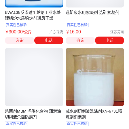
BWA135反渗透阻垢剂工业水处
选矿废水用絮凝剂 选矿絮凝剂
理锅炉水质稳定剂通风干燥
真实性已核验
真实性已核验
300
.00
16
.00
￥
/公斤
￥
广东珠海
江苏苏州
咨询
电话
咨询
电话
杀菌剂MBM 吗啉化合物 润滑油
减水剂切削液洗涤剂XN-6731精
切削液杀菌防腐剂
炼剂消泡剂
真实性已核验
真实性已核验