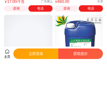
17
.00
660
.00
￥
/千克
￥
广东佛山
天津
咨询
电话
咨询
电话
立即咨询
获取底价
主页
反渗透阻垢剂 循环水用无磷 低
预膜剂 中央空调管道酸洗钝化清
磷反渗透膜用厂家直发 货源足
洗液凝结剂冷却水
真实性已核验
真实性已核验
4500
.00
198
.00
￥
/吨
￥
/桶
贵州贵阳
山东济南
咨询
电话
咨询
电话