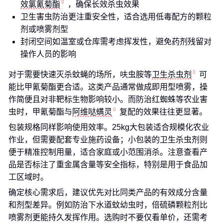
效氯氰菊酯
，确保长效杀虫效果
卫生害虫防治更注重安全性，适合选用低毒配方的颗粒
剂或喷雾剂型
封闭空间如温室或仓库需考虑挥发性，避免药剂残留对
操作人员的影响
对于需要快速灭杀蚊蝇的场所，呋虫胺等
卫生杀虫剂
可
能比甲氰菊酯更合适。这类产品通常做成即用型喷雾，操
作简便且对非靶标生物影响较小。而防治红蜘蛛等农业害
虫时，甲氰菊酯与
阿维哒螨灵
复配的效果往往更显著。
包装规格同样影响使用效率。25kg大包装适合规模化农业
作业，但需要配套专业施药设备；小包装的卫生杀虫剂则
便于精准控制用量，适合家庭或小范围消杀。注意查看产
品是否标注了重金属含量等安全指标，特别是用于食品加
工区域时。
确定核心需求后，建议优先对比同类产品的有效成分含量
和剂型差异。例如防治下水道蚊幼虫时，倍硫磷颗粒剂比
喷雾剂更能持久发挥作用。选购时不要仅看单价，还需考