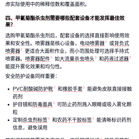
虑实际使用中的稀释倍数和覆盖面积。
四、甲氰菊酯杀虫剂需要哪些配套设备才能发挥最佳效
果？
选购甲氰菊酯杀虫剂后，配套设备的选择直接影响使用效
果和安全性。喷雾器是核心设备，
电动喷雾器
或
背负式
喷雾器
更适合大面积作业，而小范围处理可选择手持式
喷雾器。
喷雾器配件
如
大流量杀虫喷头
和
药液过滤器
能提升雾化效果和均匀性。
安全防护设备同样重要：
PVC耐酸碱防护靴
和
橡胶手套
能避免皮肤直接接触
药剂
护目镜和
防毒面具
可防止药剂溅入眼睛或吸入雾化颗
粒
定制
杀虫剂标签
和
农药不干胶标签
能清晰标识药剂
信息，避免误用