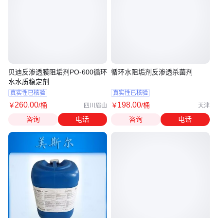
贝迪反渗透膜阻垢剂PO-600循环
循环水阻垢剂反渗透杀菌剂
水水质稳定剂
真实性已核验
真实性已核验
260
.00
198
.00
￥
/桶
￥
/桶
四川眉山
天津
咨询
电话
咨询
电话