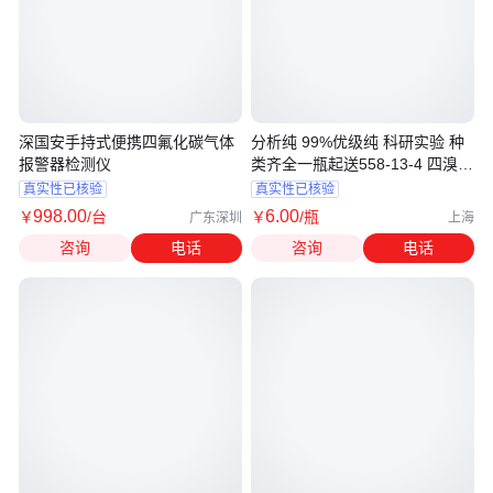
深国安手持式便携四氟化碳气体
分析纯 99%优级纯 科研实验 种
报警器检测仪
类齐全一瓶起送558-13-4 四溴化
碳AR
真实性已核验
真实性已核验
998
.00
6
.00
￥
/台
￥
/瓶
广东深圳
上海
咨询
电话
咨询
电话