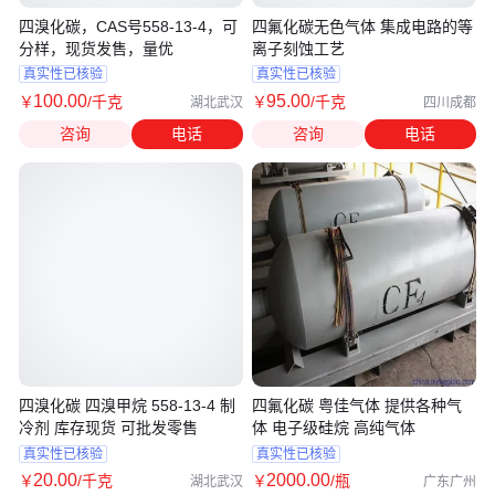
四溴化碳，CAS号558-13-4，可
四氟化碳无色气体 集成电路的等
分样，现货发售，量优
离子刻蚀工艺
真实性已核验
真实性已核验
100
.00
95
.00
￥
/千克
￥
/千克
湖北武汉
四川成都
咨询
电话
咨询
电话
四溴化碳 四溴甲烷 558-13-4 制
四氟化碳 粤佳气体 提供各种气
冷剂 库存现货 可批发零售
体 电子级硅烷 高纯气体
真实性已核验
真实性已核验
20
.00
2000
.00
￥
/千克
￥
/瓶
湖北武汉
广东广州