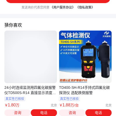
发送询价代表您同意
《用户服务协议》
《隐私政策》
猜你喜欢
24小时连续监测用四氟化碳报警
TD400-SH-R14手持式四氟化碳
仪TD500S-R14 直接显示浓度天
探测仪 选配跌倒报警
地首和
真实性已核验
真实性已核验
1
.80
1
.88
￥
万
￥
万
/台
北京
北京
咨询
电话
咨询
电话