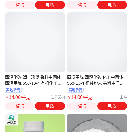
咨询
电话
咨询
电话
四溴化碳 润丰现货 染料中间体
四溴甲烷 四溴化碳 化工中间体
四溴甲烷 558-13-4 有机化工原
558-13-4 桶装粉末 染料中间体
料
盼得
实地验商
实地验商
14
.00
14
.00
￥
/千克
￥
/千克
江苏常州
上海
咨询
电话
咨询
电话