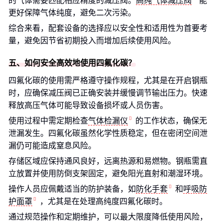
的气体需要匹配相应精度的减压阀。
高纯气体减压阀
能
更好保障气体纯度，避免二次污染。
综合来看，配套设备的选择应以安全性和适用性为首要考
量，避免因节省初期投入而增加后续使用风险。
五、如何安全高效地使用四氟化碳？
四氟化碳的使用需严格遵守操作规程，尤其是在开启钢瓶
时，应确保减压阀已正确安装并缓慢调节输出压力。快速
释放高压气体可能导致设备损坏或人员伤害。
使用过程中需定期检查
气体检漏仪
的工作状态，确保无
泄漏发生。四氟化碳虽然化学性质稳定，但在密闭空间泄
漏仍可能造成窒息风险。
存储区域应保持通风良好，远离热源和易燃物。钢瓶需直
立放置并使用防倒支架固定，避免阳光直射和潮湿环境。
操作人员应佩戴适当的防护装备，如
防化手套
和
呼吸防
护面罩
，尤其是在处理高纯度四氟化碳时。
通过规范操作和定期维护，可以最大限度降低使用风险，