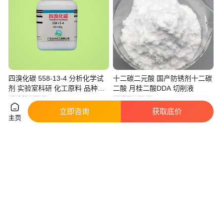
四溴化碳 558-13-4 分析化学试
十二碳二元酸 国产防锈剂十二碳
剂 实验室科研 化工原料 品种多
二酸 月桂二酸DDA 切削液
样
真实性已核验
真实性已核验
立即咨询
获取底价
6
.00
38
.00
￥
/瓶
￥
/千克
天津
山东济南
主页
咨询
电话
咨询
电话