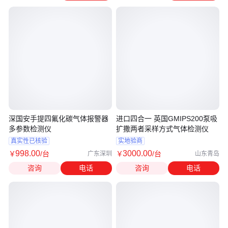
深国安手提四氟化碳气体报警器
进口四合一 英国GMIPS200泵吸
多参数检测仪
扩撒两者采样方式气体检测仪
真实性已核验
实地验商
998
.00
3000
.00
￥
/台
￥
/台
广东深圳
山东青岛
咨询
电话
咨询
电话