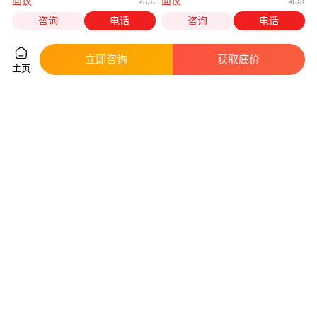
面议
面议
北京
北京
咨询
电话
咨询
电话
立即咨询
获取底价
主页
NWL电源
laserdrive电源101T-2300
真实性已核验
真实性已核验
5666
.00
面议
￥
/件
上海
广东深圳
咨询
电话
咨询
电话