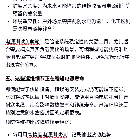
扩展冗余度：为未来可能增加的
硅橡胶高温电源线
等
预留负载余量
环境适应性：户外场景需搭配
防水电源盒
，化工区则
需
防爆电源接线盒
电源测试负载箱
是验证系统稳定性的关键工具，尤其适
合需要模拟真实负载变化的场景。可编程型号能更精准地
检测电源在突加/突减负载时的响应特性，避免实际运行中
出现意外宕机。
五、这些运维细节正在缩短电源寿命
即使配置了优质设备，错误的安装方式仍可能埋下隐患。
比如将散热风扇正对墙面安装，或使用普通电缆扎带固定
耐寒电缆，都会影响散热效率和线缆寿命。潮湿环境还需
特别注意防水盒密封圈的定期更换。
预防性维护比故障维修更经济：
每月用
高精度电源测试仪
记录输出波动趋势