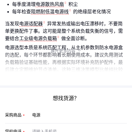
每季度清理
电源散热风扇
积尘
每年检查
阻燃耐低温电源线
的绝缘层老化情况
当发现
电源适配器
异常发热或输出电压漂移时，不要简
单更换配件了事。这可能是整个系统负载失衡的信号，需
要结合
工业级电源负载箱
做全面诊断。
电源选型本质是系统匹配工程，从主机参数到防水电源盒
展开更多内容

的选配，每个环节都影响着长期使用成本。建议先用测试
负载箱验证基础性能，再根据实际环境补充防护配件，最
后建立定期维护节点清单。这种三维决策模型比单纯比较
功率参数更有效。
想找货源？
采购商品
您的电话