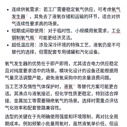
连续供氧需求：若工厂需要稳定氧气供应，可考虑
氧气
发生器
，其免去了液氧存储和运输的环节，适合对供
气连续性要求高的场景。
短期或间歇使用：对于临时性、小规模用氧需求，
工业
钢制氧气瓶
可能更经济灵活。
超低温应用：涉及深冷环境的特殊工艺，液氧仍是不可
替代的选择，但需配套专用储罐和汽化设备。
氧气发生器的优势在于即产即用，尤其适合电力供应稳定
且对纯度要求适中的场景。模块化设计的设备还能根据用
气量灵活调整产能，避免液氧采购中的余量浪费问题。
当工艺涉及惰性气体保护时，
液氩
等替代方案可能更合
适。其沸点与液氧接近，但化学性质更稳定，特别适合焊
接、金属加工等需要隔绝氧气的场景。选择时需重点评估
气化效率和配套管路兼容性。
选型的关键在于先明确使用强度和环境限制，再对比全周
期成本。例如频繁小批量用氧时，虽然液氧单价低，但运