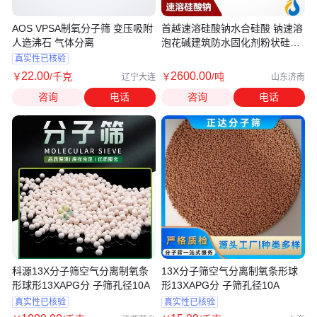
AOS VPSA制氧分子筛 变压吸附
首越速溶硅酸钠水合硅酸 钠速溶
人造沸石 气体分离
泡花碱建筑防水固化剂粉状硅酸
钠
真实性已核验
22
.00
2600
.00
￥
/千克
￥
/吨
辽宁大连
山东济南
咨询
电话
咨询
电话
科源13X分子筛空气分离制氧条
13X分子筛空气分离制氧条形球
形球形13XAPG分 子筛孔径10A
形13XAPG分 子筛孔径10A
真实性已核验
真实性已核验