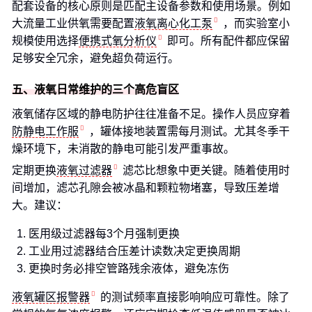
配套设备的核心原则是匹配主设备参数和使用场景。例如
大流量工业供氧需要配置
液氧离心化工泵
，而实验室小
规模使用选择
便携式氧分析仪
即可。所有配件都应保留
足够安全冗余，避免超负荷运行。
五、液氧日常维护的三个高危盲区
液氧储存区域的静电防护往往准备不足。操作人员应穿着
防静电工作服
，罐体接地装置需每月测试。尤其冬季干
燥环境下，未消散的静电可能引发严重事故。
定期更换
液氧过滤器
滤芯比想象中更关键。随着使用时
间增加，滤芯孔隙会被冰晶和颗粒物堵塞，导致压差增
大。建议：
医用级过滤器每3个月强制更换
工业用过滤器结合压差计读数决定更换周期
更换时务必排空管路残余液体，避免冻伤
液氧罐区报警器
的测试频率直接影响响应可靠性。除了