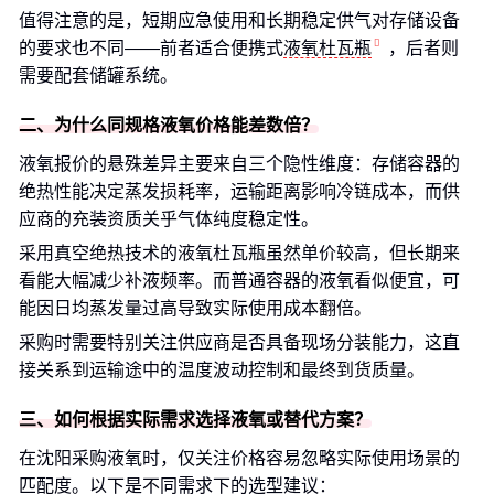
值得注意的是，短期应急使用和长期稳定供气对存储设备
的要求也不同——前者适合便携式
液氧杜瓦瓶
，后者则
需要配套储罐系统。
二、为什么同规格液氧价格能差数倍？
液氧报价的悬殊差异主要来自三个隐性维度：存储容器的
绝热性能决定蒸发损耗率，运输距离影响冷链成本，而供
应商的充装资质关乎气体纯度稳定性。
采用真空绝热技术的液氧杜瓦瓶虽然单价较高，但长期来
看能大幅减少补液频率。而普通容器的液氧看似便宜，可
能因日均蒸发量过高导致实际使用成本翻倍。
采购时需要特别关注供应商是否具备现场分装能力，这直
接关系到运输途中的温度波动控制和最终到货质量。
三、如何根据实际需求选择液氧或替代方案？
在沈阳采购液氧时，仅关注价格容易忽略实际使用场景的
匹配度。以下是不同需求下的选型建议：