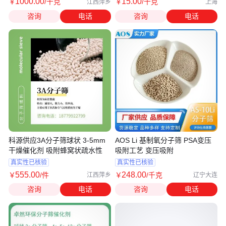
1000
.00
15
.00
￥
/千克
￥
/千克
江西萍乡
上海
咨询
电话
咨询
电话
科源供应3A分子筛球状 3-5mm
AOS Li 基制氧分子筛 PSA变压
干燥催化剂 吸附蜂窝状疏水性
吸附工艺 变压吸附
真实性已核验
真实性已核验
555
.00
248
.00
￥
/件
￥
/千克
江西萍乡
辽宁大连
咨询
电话
咨询
电话