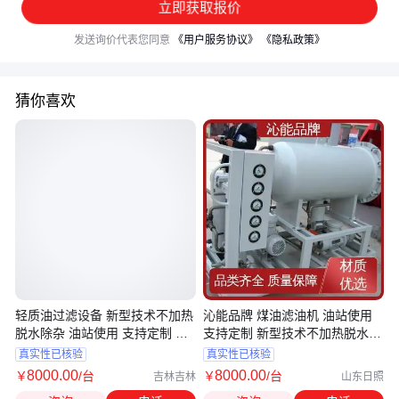
立即获取报价
发送询价代表您同意
《用户服务协议》
《隐私政策》
猜你喜欢
轻质油过滤设备 新型技术不加热
沁能品牌 煤油滤油机 油站使用
脱水除杂 油站使用 支持定制 沁
支持定制 新型技术不加热脱水除
能品牌
杂
真实性已核验
真实性已核验
8000
.00
8000
.00
￥
/台
￥
/台
吉林吉林
山东日照