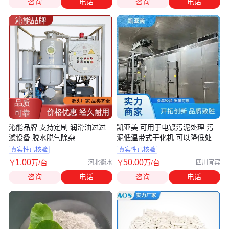
咨询
电话
咨询
电话
沁能品牌 支持定制 润滑油过过
凯亚美 可用于电镀污泥处理 污
滤设备 脱水脱气除杂
泥低温带式干化机 可以降低处理
成本
真实性已核验
真实性已核验
1
.00
50
.00
￥
万
/台
￥
万
/台
河北衡水
四川宜宾
咨询
电话
咨询
电话