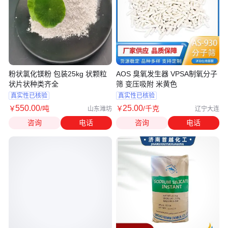
粉状氯化镁粉 包装25kg 状颗粒
AOS 臭氧发生器 VPSA制氧分子
状片状种类齐全
筛 变压吸附 米黄色
真实性已核验
真实性已核验
550
.00
25
.00
￥
/吨
￥
/千克
山东潍坊
辽宁大连
咨询
电话
咨询
电话