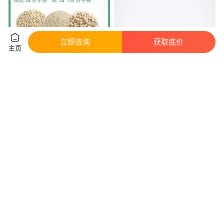
立即咨询
获取底价
主页
5A分子筛 耐酸性 脱蜡 变压吸附
优级纯氧化镁99.9%供应 AR分析
制氢 制CO 气体干燥 甲烷吸附剂
纯现货CAS1309-48-4
脱除氮气
真实性已核验
真实性已核验
50
.00
7
.00
￥
/千克
￥
/瓶
辽宁大连
山东烟台
咨询
电话
咨询
电话