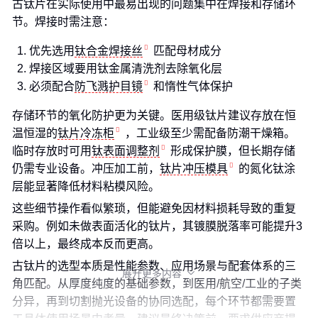
古钛片在实际使用中最易出现的问题集中在焊接和存储环
节。焊接时需注意：
优先选用
钛合金焊接丝
匹配母材成分
焊接区域要用钛金属清洗剂去除氧化层
必须配合
防飞溅护目镜
和惰性气体保护
存储环节的氧化防护更为关键。医用级钛片建议存放在恒
温恒湿的
钛片冷冻柜
，工业级至少需配备防潮干燥箱。
临时存放时可用
钛表面调整剂
形成保护膜，但长期存储
仍需专业设备。冲压加工前，
钛片冲压模具
的氮化钛涂
层能显著降低材料粘模风险。
这些细节操作看似繁琐，但能避免因材料损耗导致的重复
采购。例如未做表面活化的钛片，其镀膜脱落率可能提升3
倍以上，最终成本反而更高。
古钛片的选型本质是性能参数、应用场景与配套体系的三
展开更多内容

角匹配。从厚度纯度的基础参数，到医用/航空/工业的子类
分异，再到切割抛光设备的协同选配，每个环节都需要置