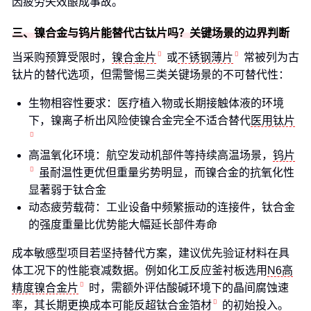
因疲劳失效酿成事故。
三、镍合金与钨片能替代古钛片吗？关键场景的边界判断
当采购预算受限时，
镍合金片
或
不锈钢薄片
常被列为古
钛片的替代选项，但需警惕三类关键场景的不可替代性：
生物相容性要求：医疗植入物或长期接触体液的环境
下，镍离子析出风险使镍合金完全不适合替代
医用钛片
高温氧化环境：航空发动机部件等持续高温场景，
钨片
虽耐温性更优但重量劣势明显，而镍合金的抗氧化性
显著弱于钛合金
动态疲劳载荷：工业设备中频繁振动的连接件，钛合金
的强度重量比优势能大幅延长部件寿命
成本敏感型项目若坚持替代方案，建议优先验证材料在具
体工况下的性能衰减数据。例如化工反应釜衬板选用
N6高
精度镍合金片
时，需额外评估酸碱环境下的晶间腐蚀速
率，其长期更换成本可能反超
钛合金箔材
的初始投入。