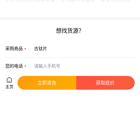
于具体使用场景中考量。建议最终决策前，要求供应商提
供同类场景的成功案例，验证其方案的系统适配性。
想找货源？
采购商品
您的电话
立即咨询
获取底价
您的称呼
主页
信息安全保障中·放心提交
立即获取报价
发送询价代表您同意
《用户服务协议》
《隐私政策》
猜你喜欢