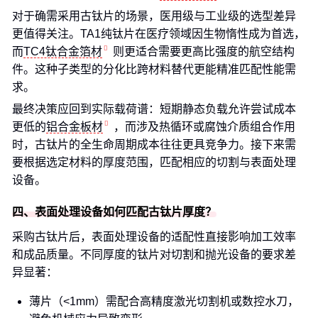
对于确需采用古钛片的场景，医用级与工业级的选型差异
更值得关注。TA1纯钛片在医疗领域因生物惰性成为首选，
而
TC4钛合金箔材
则更适合需要更高比强度的航空结构
件。这种子类型的分化比跨材料替代更能精准匹配性能需
求。
最终决策应回到实际载荷谱：短期静态负载允许尝试成本
更低的
铝合金板材
，而涉及热循环或腐蚀介质组合作用
时，古钛片的全生命周期成本往往更具竞争力。接下来需
要根据选定材料的厚度范围，匹配相应的切割与表面处理
设备。
四、表面处理设备如何匹配古钛片厚度？
采购古钛片后，表面处理设备的适配性直接影响加工效率
和成品质量。不同厚度的钛片对切割和抛光设备的要求差
异显著：
薄片（<1mm）需配合高精度激光切割机或数控水刀，