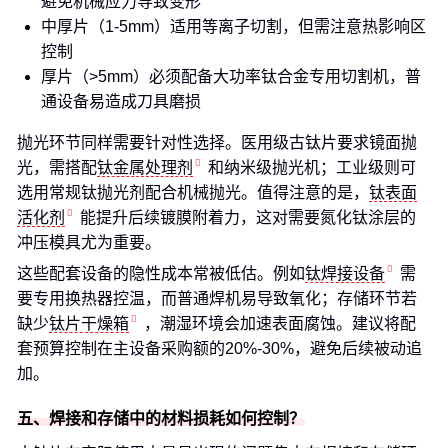
避免机械应力导致变形
中厚片（1-5mm）适用等离子切割，但需注意热影响区
控制
厚片（>5mm）必须配备大功率钛合金专用切割机，普
通设备易造成刀具磨损
抛光环节同样需要针对性选择。医用级古钛片要求镜面抛
光，需搭配
钛金属处理剂
和纳米级抛光机；工业级则可
选用常规钛抛光剂配合机械抛光。值得注意的是，
钛表面
活化剂
能提升后续镀膜附着力，这对需要氮化钛涂层的
冲压模具尤为重要。
这些配套设备的隐性成本常被低估。例如
钛焊接设备
需
要专用换热器控温，而普通焊机易导致氧化；存储环节若
缺少
钛片干燥箱
，潮湿环境会加速表面腐蚀。建议将配
套预算控制在主设备采购额的20%-30%，避免后续被动追
加。
五、焊接和存储中的材料损耗如何控制？