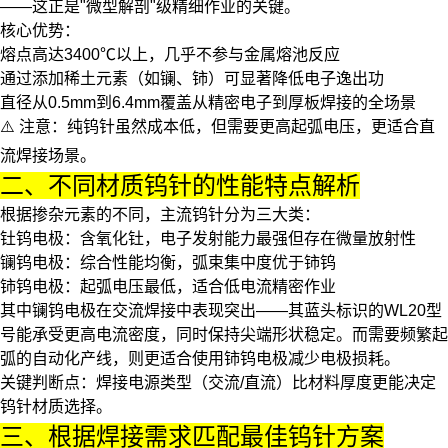
——这正是"微型解剖"级精细作业的关键。
核心优势：
熔点高达3400℃以上，几乎不参与金属熔池反应
通过添加稀土元素（如镧、铈）可显著降低电子逸出功
直径从0.5mm到6.4mm覆盖从精密电子到厚板焊接的全场景
⚠️ 注意：纯钨针虽然成本低，但需要更高起弧电压，更适合直
流焊接场景。
二、不同材质钨针的性能特点解析
根据掺杂元素的不同，主流
钨针
分为三大类：
钍钨电极
：含氧化钍，电子发射能力最强但存在微量放射性
镧钨电极
：综合性能均衡，弧束集中度优于铈钨
铈钨电极
：起弧电压最低，适合低电流精密作业
其中
镧钨电极
在交流焊接中表现突出——其蓝头标识的WL20型
号能承受更高电流密度，同时保持尖端形状稳定。而需要频繁起
弧的自动化产线，则更适合使用
铈钨电极
减少电极损耗。
关键判断点
：焊接电源类型（交流/直流）比材料厚度更能决定
钨针材质选择。
三、根据焊接需求匹配最佳钨针方案