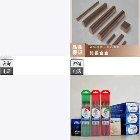
真实性已核验
实地验厂
迈科品牌钍钨焊针 150mm长 1.6-2.4mm标准直径焊接专用
钨铜合金 W85钨铜圆棒 W75高钨铜棒 钨铜板 钨铜焊针
￥
2
.30
/个
￥
25
.00
/个
广东深圳
广东东莞
咨询
咨询
电话
电话