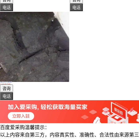
电话
电话
真实性已核验
钨针 安徽高价回收钨珠批发
￥
18
.00
万
/吨
广东深圳
咨询
电话
百度爱采购温馨提示：
以上内容来自第三方，内容真实性、准确性、合法性由来源第三