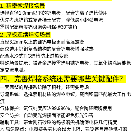
1. 精密微焊接场景
选择直径1.0mm以下的
钨电极
，配合
等离子焊枪
使用
优先考虑铈钨或复合稀土配方，降低最小起弧电流
需搭配高精度
钨极磨尖机
保持30°锥角
2. 厚板连续焊接场景
直径3.2mm以上的
镧钨电极
更耐高温蠕变
建议选用钨铜复合结构的
复合钨电极
增强散热
配合水冷式
TIG焊枪
防止过热变形
特殊场景提示
：镁合金焊接需选用锆钨电极，其氧化锆涂层能稳
定交流电弧。
四、完善焊接系统还需要哪些关键配件？
一套完整的焊接系统除了
钨针
，还需要考虑：
导流系统
：选择紫铜材质的
焊枪电缆
，截面积需匹配最大工作电
流
气体保护
：氩气纯度应达99.996%，配合陶瓷喷嘴使用
安全防护
：自动变光
焊接面罩
能避免强光伤害
辅助工具
：带金刚石砂轮的
钨极磨尖机
确保电极几何精度
⚠️ 易忽略点：电缆接头氧化会增大电阻，建议每月用砂纸打磨