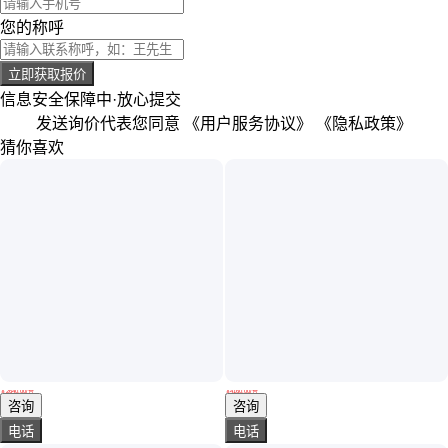
您的称呼
立即获取报价
信息安全保障中·放心提交
发送询价代表您同意
《用户服务协议》
《隐私政策》
猜你喜欢
钨极磨削器 1.0-6.0mm氩弧焊钨针打磨机 角度可任意调节
1-6.4mm钨针打磨器 钨极的磨削切断器 台式自动磨削
￥
2640
.00
/台
￥
4160
.00
/台
山东菏泽
山东菏泽
咨询
咨询
电话
电话