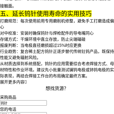
接触面。
五、延长钨针使用寿命的实用技巧
打磨规范
：每次使用前用专用磨削机修整，避免手工打磨造成偏
心
对中校准
：安装时确保钨针与
焊枪配件
的导电嘴同心
存储方式
：干燥环境中直立存放，防止尖端磕碰
报废判断
：当电极直径磨损超过15%时应更换
行业趋势
：复合稀土配方钨针正逐步替代传统钍钨产品，既保持
性能又避免辐射风险。
从材质选择到系统搭配，钨针的应用需要综合考虑焊接方式、母
材特性和作业环境。建议先小批量测试
镧钨电极
或
铈钨电极
的实
际表现，再结合
焊接工作台
的布局确定最终方案。
展开更多内容

想找货源？
采购商品
您的电话