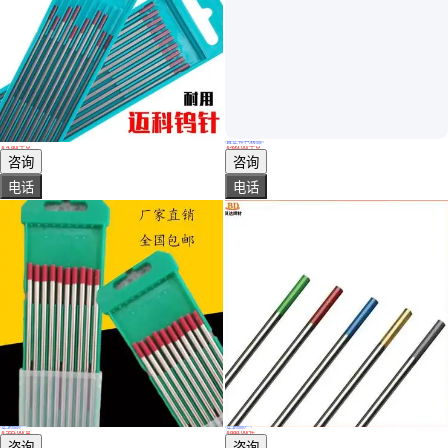
真实性已核验
氩弧焊钨针2.4×175焊针迈科钨极WT20钍钨乌针氩焊焊枝
纯钨针 薄片 高纯度钨片 薄板 圆片 圆饼 钨环 圆环 磨光
￥
4
.80
/千克
￥
499
.00
/千克
广东深圳
广东深圳
咨询
咨询
电话
电话
实地验厂
实地验厂
北坞 WT20红头 WC20灰头 WP20绿头钨针 钨电极 钨棒
钍钨钨针 WL15镧钨 WY20钇钨 WP纯钨 WZ3 WZ8锆钨电极
￥
555
.00
/盒
￥
888
.00
/件
河北邢台
河北邢台
咨询
咨询