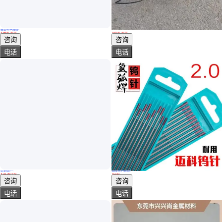
真实性已核验
20-90度可调钨针磨削器 台式全自动环保研磨机 纵向可磨
台式钨针磨削机 振昌牌TM-2型钨棒研磨机 质量好
￥
4400
.00
/台
￥
4500
.00
/台
山东莱芜
山东济宁
咨询
咨询
电话
电话
实地验厂
真实性已核验
贝达 WT20钍 WC20铈 WP20纯 WL20镧 钨针 钨电极 2.0mm现货
促氩弧焊钨针2.0×150焊针迈科钨极WT20钍钨钨针
￥
55
.00
/千克
￥
3
.50
北京
广东深圳
咨询
咨询
电话
电话