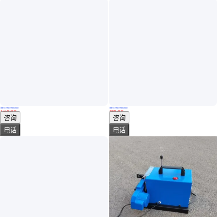
真实性已核验
真实性已核验
双铎钨针磨削机ST-40手持式钨棒研磨工具带平头功能
2.4钨极直径磨削 22.5°30°钨针研磨工具 手持式可调速钨棒磨尖机
￥
3200
.00
/台
￥
890
.00
/台
上海
山东临沂
咨询
咨询
电话
电话