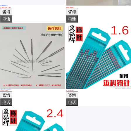
实地验厂
钨极 WT20 WC20 WP20钨针 WL20 WY20 WR钨合金电极
北钨电极乌针棒2.0氩弧焊钨针单支钨针2.4焊针3.2乌极针钨棒
￥
505
.00
/千克
￥
48
.00
/盒
山西阳泉
上海
咨询
咨询
电话
电话
真实性已核验
微创手术用钨针电极定制针尖5微米10微米不粘连组织
氩弧焊乌针1.6*150钨针0WT20焊针1.5×150迈科钨极
￥
50
.00
/件
￥
22
.50
/支
上海
广东深圳
咨询
咨询
电话
电话