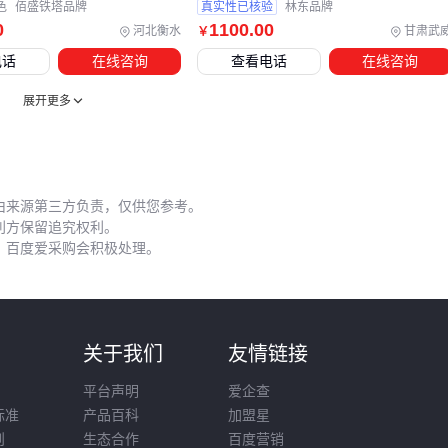
色
佰盛铁塔品牌
真实性已核验
林东品牌
0
1100
.00
河北衡水
甘肃武
￥
电话
在线咨询
查看电话
在线咨询
展开更多
由来源第三方负责，仅供您参考。
利方保留追究权利。
，百度爱采购会积极处理。
则
关于我们
友情链接
平台声明
爱企查
标准
产品百科
加盟星
则
生态合作
百度营销