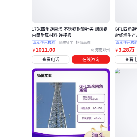
17米四角避雷塔 不锈钢耐酸针尖 烟囱钢
GFL四角避
内筒附属材料 连接板
雷线塔生产
真实性已核验
耐酸针尖
扬博品牌
真实性已核
1011
.00
3
.28
万
河南郑州
￥
￥
查看电话
在线咨询
查看