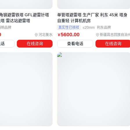
四、避雷塔安装后还需要哪些配套防护设备
角钢避雷铁塔 GFL避雷针塔
单管塔避雷塔 生产厂家 利东 45米 塔身
线塔 雷达站避雷塔
自重轻 计算机机房
完整的防雷系统需要多层级保护：
通明品牌
真实性已核验
≤20mm
利东品牌
0
5600
.00
河北衡水
新疆昌吉回族自治
￥
接地系统
：
防雷铜线
作为引下线时，截面积需满足雷电流
电话
在线咨询
查看电话
在线咨询
承载要求
设备防护
：在配电柜加装
浪涌保护器
，防止感应雷侵入电
子设备
辅助材料
：高电阻率土壤中使用
铜包钢接地棒
可有效降低
接地电阻
五、避雷塔日常维护中容易被忽视的细节
很多故障源于维护不到位：
连接点检查
：每年雷雨季前紧固所有螺栓，特别是塔体与基
础连接处