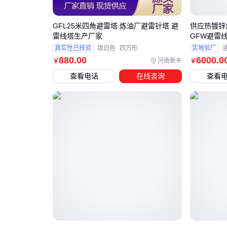
GFL25米四角避雷塔 炼油厂避雷针塔 避
供应热镀锌
雷线塔生产厂家
GFW避雷
真实性已核验
银白色
四方形
实地验厂
880
.00
6000
.0
河南新乡
￥
￥
查看电话
在线咨询
查看