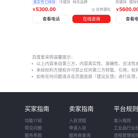
真实性已核验
冷镀锌
林东品牌
热镀锌
镀锌
5300
.00
5600
.0
吉林通化
￥
￥
查看电话
在线咨询
查看
百度爱采购温馨提示：
以上内容来自第三方，内容真实性、准确性、合法性
未经权利方授权许可禁止任何第三方转载、引用，权
如有任何问题请点击页面底部『建议反馈』进行反馈
买家指南
卖家指南
平台规
功能介绍
入驻流程
准入规则
常见问题
申请入驻
工业品行业
服务条款
服务商查询
违规管理规