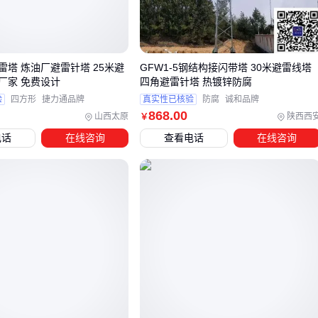
使用寿命
GFW避雷塔
这类专业设计的产品，通常会在塔体结构上做加
强处理，比如增加斜撑或采用锥形塔身来提升抗风抗震能力。
雷塔 炼油厂避雷针塔 25米避
GFW1-5钢结构接闪带塔 30米避雷线塔
厂家 免费设计
四角避雷针塔 热镀锌防腐
验
四方形
捷力通品牌
真实性已核验
防腐
诚和品牌
三、根据场地条件选择适合的避雷塔类型
868
.00
山西太原
陕西西
￥
不同环境需要匹配不同结构的避雷装置：
电话
在线咨询
查看电话
在线咨询
厂区/变电站
：优先考虑
钢结构避雷塔
，其四柱框架结构能
承受更大雷电流
山区/基站
：拉线式设计更适合地形复杂的安装点，但需定期
检查拉线张力
楼顶安装
：选择重量较轻的自立式塔体，避免对建筑结构造
成负担
对于带有通讯设备的广播站，
通讯避雷塔
是更专业的选择，
它集成了信号线屏蔽和等电位连接设计。