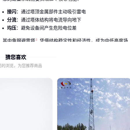
接闪
：通过塔顶金属部件主动吸引雷电
分流
：通过塔体结构将电流导向地下
均压
：避免设备间产生危险电位差
其中
角钢避雷塔
凭借结构稳定性和经济性，成为中低高度场
景的主流选择；而
钢管避雷塔
则更适合需要更高抗风性能的
猜您喜欢
沿海或多风地区。
您的浏览，为您推荐商品
二、广播避雷塔的关键性能指标如何影响防护效果
防护效果不仅取决于高度，更与这些隐性指标密切相关：
结构完整性
：焊接或螺栓连接处需确保无虚接，雷电冲击下
不变形
接地电阻
：直接影响雷电流泄放效率，土壤条件差的区域需
要特殊处理
防腐能力
：热镀锌层厚度决定在化工区、沿海等腐蚀环境的