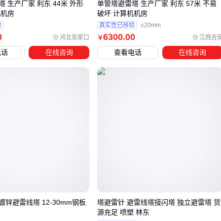
镀锌层修补
：发现锈蚀立即用专用冷镀锌涂料处理，避免锈
 生产厂家 利东 44米 外形
单管塔避雷塔 生产厂家 利东 57米 不易
机机房
破坏 计算机机房
蚀扩散
验
真实性已核验
≤20mm
接地测试
：使用
防雷检测仪
定期测量接地电阻，雨季前后
0
6300
.00
河北张家口
江西吉
￥
各一次
电话
在线咨询
查看电话
在线咨询
广播设施的雷电防护是个系统工程，需要根据场地特点、设备
价值和维护能力综合决策。重点关注
避雷塔
结构强度与接地
效果的平衡，配套防护设备的选择同样不可忽视。
锌避雷线塔 12-30mm钢板
塔避雷针 避雷线塔接闪塔 独立避雷塔 货
源充足 喷塑 林东