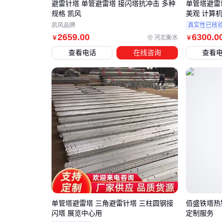
避雷针塔 单管避雷塔 接闪塔抗冲击 多种
单管塔避雷塔
规格 凯风
美观 计算
凯风品牌
真实性已核
2659
.00
6300
.0
河北衡水
￥
￥
查看电话
在线咨询
查看
单管塔避雷塔 三角避雷针塔 三柱圆钢接
佰盛铁塔热镀
闪塔 展览中心用
定制服务