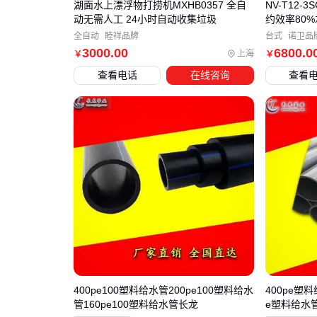
湖面水上漂浮物打捞机MXHB0357 全自
NV-T12-
动无需人工 24小时自动收集垃圾
约效率80%
全自动
睦祥品牌
台式
诺卫品
3000
.00
6800
.0
上海
￥
￥
查看电话
在线咨询
查看
400pe100塑料给水管200pe100塑料给水
400pe塑
管160pe100塑料给水管长龙
e塑料给水