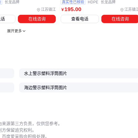
验
长龙品牌
真实性已核验
HDPE
长龙品牌
195
.00
江苏镇江
江苏镇
￥
电话
在线咨询
查看电话
在线咨询
展开更多
水上警示塑料浮筒图片
海边警示塑料浮筒图片
由来源第三方负责，仅供您参考。
利方保留追究权利。
，百度爱采购会积极处理。