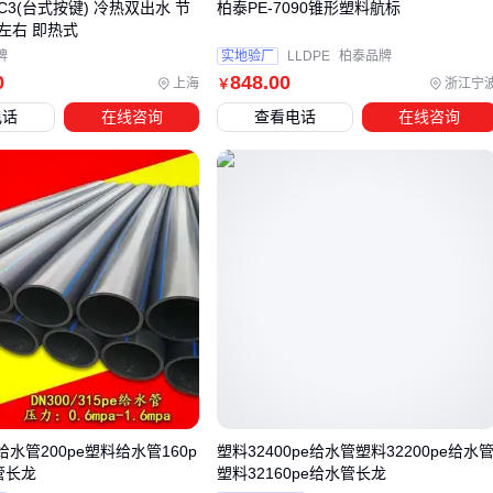
3SC3(台式按键) 冷热双出水 节
柏泰PE-7090锥形塑料航标
批量试装验证。
左右 即热式
牌
实地验厂
LLDPE
柏泰品牌
0
848
.00
上海
浙江宁
￥
电话
在线咨询
查看电话
在线咨询
料给水管200pe塑料给水管160p
塑料32400pe给水管塑料32200pe给水
管长龙
塑料32160pe给水管长龙