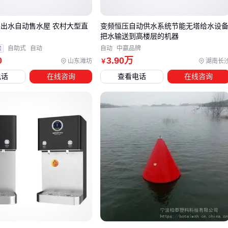
到浮力的3倍
双出水自动售水屋 农村大型直
变频恒压自动供水系统节能无塔给水设
防撞保护
：在船只频繁经过区域加装
浮筒防撞条
，减少碰
把水输送到高楼层的机器
撞损伤
验
自助式
自动
自动
中赢品牌
连接配件
：不锈钢
浮筒固定螺栓
比普通镀锌件寿命长2-3倍
0
3
.90
万
山东潍坊
湖南长
￥
电话
在线咨询
查看电话
在线咨询
五、塑料浮筒安装和维护中的常见错误
安装误区
：直接抛投浮筒入水会导致内部结构损伤，应用吊
装带缓慢入水
维护盲区
：每年要检查一次连接件松紧度，特别是温差大地
区
应急准备
：备好
浮筒维修套件
，修补裂纹最好在发现后24
小时内完成
选塑料浮筒本质是平衡初期投入和长期成本，
聚乙烯浮筒
虽
然单价略高，但15年使用寿命摊薄下来反而更经济。关键要匹
配水域环境、荷载要求和维护能力这三个维度，必要时可以小