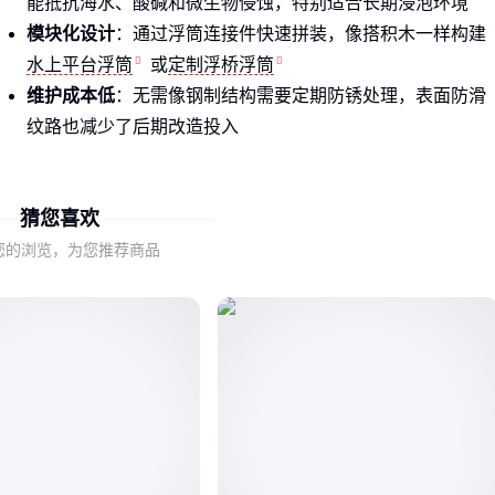
能抵抗海水、酸碱和微生物侵蚀，特别适合长期浸泡环境
模块化设计
：通过浮筒连接件快速拼装，像搭积木一样构建
水上平台浮筒
或
定制浮桥浮筒
维护成本低
：无需像钢制结构需要定期防锈处理，表面防滑
纹路也减少了后期改造投入
江浙一带的渔光互补项目已经普遍采用滚塑成型的
聚乙烯浮筒
，单组浮力可达1000kg以上。
猜您喜欢
您的浏览，为您推荐商品
二、塑料浮筒的材质差异和性能特点
HDPE（高密度聚乙烯）
：主流选择，抗冲击性强，适合有
船只往来的码头区域
LLDPE（线性低密度聚乙烯）
：更柔韧，适合需要随波浪起
伏的
养殖浮筒
场景
PP（聚丙烯）
：耐高温性能突出，但低温易脆裂，南方高温
水域可考虑
聚丙烯浮筒