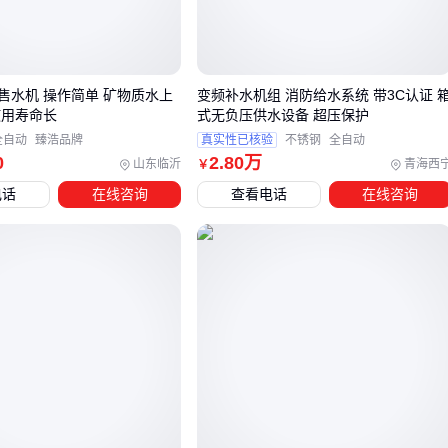
⚠️ 注意区分纯新料和再生料：拦污用的
码头浮筒
可以用部分
再生料降低成本，但承重结构必须用100%新料。
售水机 操作简单 矿物质水上
变频补水机组 消防给水系统 带3C认证 
三、如何根据项目需求选择正确的浮筒类型？
使用寿命长
式无负压供水设备 超压保护
浮桥/观景平台
：选带防滑纹的方形
水上浮筒
，壁厚建议
全自动
臻浩品牌
真实性已核验
不锈钢
全自动
0
2
.80
万
山东临沂
青海西
￥
10mm以上，内部EPS填充增强稳定性
电话
在线咨询
查看电话
在线咨询
网箱养殖
：用分体式设计浮筒，方便拆卸清洗，直径0.5米规
格性价比最高
临时围挡
：可考虑
泡沫浮筒
降低成本，但使用寿命会缩短
50%
对于需要抗风浪的海上项目，钢骨架+聚乙烯外壳的复合方案
纯
钢制浮筒
更耐腐蚀。
四、买了浮筒后还需要考虑哪些配套设备？
固定系统
：每6个浮筒配1组
浮筒锚链
，海底基座重量需达