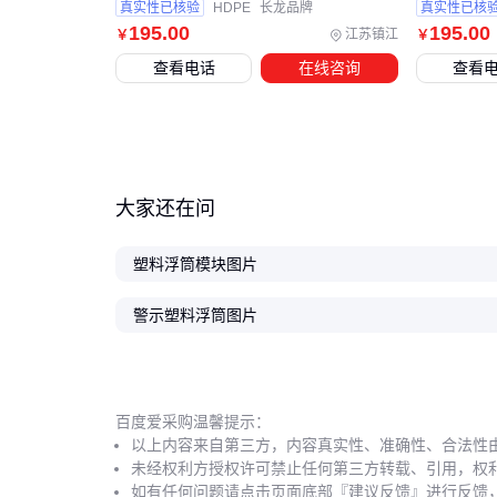
真实性已核验
HDPE
长龙品牌
真实性已核
195
.00
195
.00
江苏镇江
￥
￥
查看电话
在线咨询
查看
大家还在问
塑料浮筒模块图片
警示塑料浮筒图片
百度爱采购温馨提示：
以上内容来自第三方，内容真实性、准确性、合法性
未经权利方授权许可禁止任何第三方转载、引用，权
如有任何问题请点击页面底部『建议反馈』进行反馈