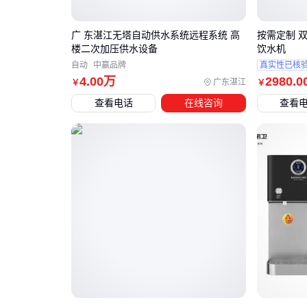
广 东湛江无塔自动供水系统远程系统 高
按需定制 
楼二次加压供水设备
饮水机
自动
中赢品牌
真实性已核
4
.00
万
2980
.0
广东湛江
￥
￥
查看电话
在线咨询
查看