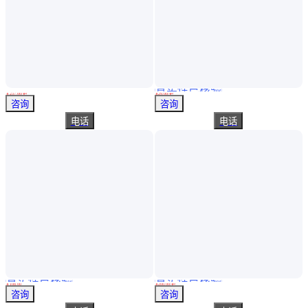
真实性已核验
WEDO维度 铝青铜防爆凿子可定制无火花工具 AL297
防爆防磁撬棍 撬棒 撬杠 防爆撬棍 铜撬棒 防爆工具铍青铜撬棍
￥
237
.00
/把
￥
29
.00
/把
天津
河北沧州
咨询
咨询
电话
电话
真实性已核验
真实性已核验
LA5821系列防爆控制按钮-防爆控制按钮
吉防JF220铍青铜防爆方锉 200mm防磁无火花 防爆锉锯类工具
￥
108
.00
￥
200
.00
/把
浙江温州
河北沧州
咨询
咨询