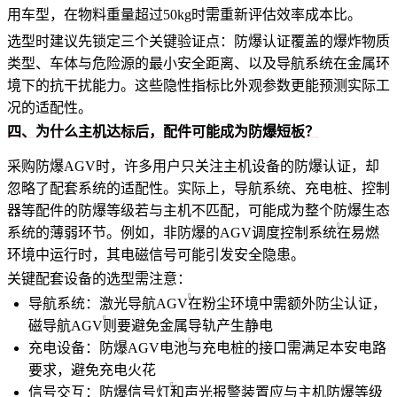
用车型，在物料重量超过50kg时需重新评估效率成本比。
选型时建议先锁定三个关键验证点：防爆认证覆盖的爆炸物质
类型、车体与危险源的最小安全距离、以及导航系统在金属环
境下的抗干扰能力。这些隐性指标比外观参数更能预测实际工
况的适配性。
四、为什么主机达标后，配件可能成为防爆短板？
采购防爆AGV时，许多用户只关注主机设备的防爆认证，却
忽略了配套系统的适配性。实际上，导航系统、充电桩、控制
器等配件的防爆等级若与主机不匹配，可能成为整个防爆生态
系统的薄弱环节。例如，非防爆的
AGV调度控制系统
在易燃
环境中运行时，其电磁信号可能引发安全隐患。
关键配套设备的选型需注意：
导航系统：
激光导航AGV
在粉尘环境中需额外防尘认证，
磁导航AGV
则要避免金属导轨产生静电
充电设备：
防爆AGV电池
与充电桩的接口需满足本安电路
要求，避免充电火花
信号交互：
防爆信号灯
和声光报警装置应与主机防爆等级