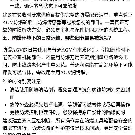
一致，确保紧急状态下可靠触发
建议在验收时要求供应商提供完整的防爆配套清单，重点验证
AGV防爆轮胎
、
防爆传感器
等易被忽视的部件。一套真正可
靠的防爆解决方案，必须是主机与配件协同达标的系统工程。
五、防爆环境下的日常运维，哪些细节最易被忽视？
防爆AGV的日常使用与普通AGV有本质区别。例如巡检时不
能仅检查机械部件，还需用
防爆万用表
定期测量电路绝缘电
阻，防止线路老化产生电火花。普通润滑脂在高温环境下可能
挥发可燃气体，需改用专用
AGV润滑脂
。
维护时特别要注意：
清洁使用
防爆清洁剂
，避免普通清洗剂腐蚀防爆外壳密封
面
故障排查必须先切断电源，等残留可燃气体散尽后再操作
更换
防爆控制柜
元件时，必须保持原厂设计的隔爆间隙
建议建立双人互检制度，所有操作需在
防爆工具箱
配备齐全的
情况下进行。防爆设备的维护不仅是技术问题，更是安全管理