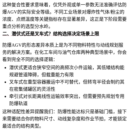
这种复合性要求意味着，仅凭外观或单一参数无法准确评估防
爆AGV的实际安全等级。不同工业场景对爆炸性气体/粉尘的
浓度、点燃温度等关键指标存在显著差异，这正是下阶段需要
重点分析的选型分水岭。
二、潜伏式还是叉车式？结构选择决定场景上限
防爆AGV的形态差异本质上是为不同物料特性与动线规划服
务的解决方案。在化工车间与油气仓库两种典型场景中，你会
看到完全不同的选择逻辑：
潜伏式更适合狭窄空间的高频次小件运输，其低矮结构能
规避管道障碍，但载重能力有限
叉车式在重型容器搬运中不可替代，但转弯半径会制约其
在密集储罐区的灵活性
牵引式对长距离线性运输效率突出，但需要预先规划专用
防爆轨道
这种适配性差异提醒我们：防爆性能达标只是基础门槛，接下
来需要结合你的物料尺寸、动线复杂度和作业节拍，才能锁定
最适合的结构类型。