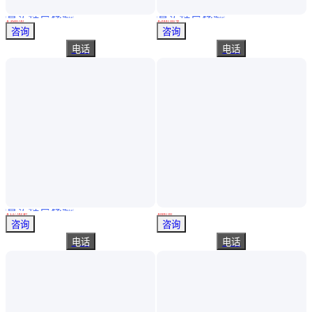
真实性已核验
真实性已核验
新闻）黑龙江粮食过磅防被骗大秤防作弊检测仪器——大辉狼HL8
CEMS温压流一体式 S型皮托管 靠背管 一根起售 200-2000mm可选
￥
3680
.00
￥
2000
.00
/支
江西南昌
江苏南京
咨询
咨询
电话
电话
真实性已核验
拓开 防爆圆嘴钳 防爆钳子 防爆手钳 现货 质量保证
粉尘防爆电加热器BDR
￥
137
.00
/把
￥
880
.00
河北沧州
上海
咨询
咨询
电话
电话