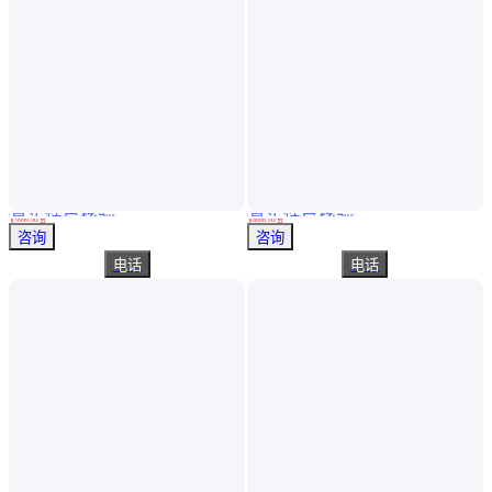
真实性已核验
真实性已核验
操作方便 工厂供货 触屏式 阻垢剂的检测 手机APP操控 墨之道
MP400S型盟莆安泵吸式多气体检测仪 无线 PID NDIR LEL和EC可选
￥
9999
.00
/台
￥
8888
.00
/台
山东滨州
山东青岛
咨询
咨询
电话
电话