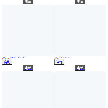
电话
电话
真实性已核验
实地验商
鸿瑞牌 防爆方锉 型号250mm 金属表层做微量加工工具大全
防爆管钳 价格公道 防爆管钳 售后无忧 防爆管钳 防爆铝青铜管钳
￥
200
.00
/把
￥
90
.00
/个
河北沧州
山东济宁
咨询
咨询
电话
电话