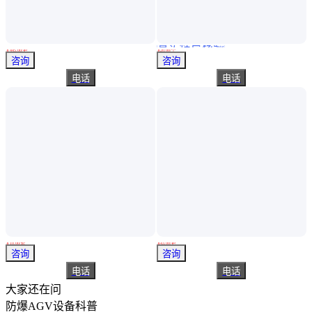
真实性已核验
WEDO维度 铝青铜 防爆瓦刀 可定制 无火花工具 AL215
防爆真空开关接线柱 M12-M36 防爆叉式接线柱 矿用防爆接线端子
￥
445
.00
/把
￥
20
.00
/个
天津
浙江温州
咨询
咨询
电话
电话
安宇防爆200YT-4J/200GZ-4K 固定式防爆插头插座
天龙防爆工具 防爆锥子 铝青铜防爆锥子 无火花安全防爆扳手
￥
10
.00
/套
￥
43
.00
/把
浙江温州
河北沧州
咨询
咨询
电话
电话
大家还在问
防爆AGV设备科普