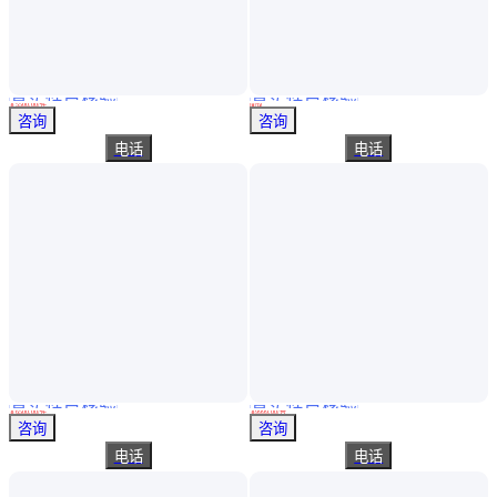
真实性已核验
真实性已核验
北劳20型02 单气路恒流粉尘采样器 流量5-30l/min 总尘和呼尘采样
【单点海流计(小阔龙)】小阔龙 深水小阔龙 流速仪
￥
5500
.00
/件
面议
天津
山东青岛
咨询
咨询
电话
电话
真实性已核验
真实性已核验
【中崎】代表处供应 日本KANOMAX加野 6501-BG 带压差的风速计
墨之道 阻垢剂的检测 性能稳定 支持定制 手机APP操控 比浊法
￥
6500
.00
/件
￥
9999
.00
/台
湖南长沙
天津
咨询
咨询
电话
电话