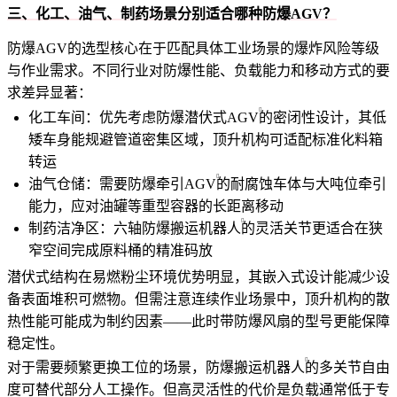
三、化工、油气、制药场景分别适合哪种防爆AGV？
防爆AGV的选型核心在于匹配具体工业场景的爆炸风险等级
与作业需求。不同行业对防爆性能、负载能力和移动方式的要
求差异显著：
化工车间：优先考虑
防爆潜伏式AGV
的密闭性设计，其低
矮车身能规避管道密集区域，顶升机构可适配标准化料箱
转运
油气仓储：需要
防爆牵引AGV
的耐腐蚀车体与大吨位牵引
能力，应对油罐等重型容器的长距离移动
制药洁净区：
六轴防爆搬运机器人
的灵活关节更适合在狭
窄空间完成原料桶的精准码放
潜伏式结构在易燃粉尘环境优势明显，其嵌入式设计能减少设
备表面堆积可燃物。但需注意连续作业场景中，顶升机构的散
热性能可能成为制约因素——此时带防爆风扇的型号更能保障
稳定性。
对于需要频繁更换工位的场景，
防爆搬运机器人
的多关节自由
度可替代部分人工操作。但高灵活性的代价是负载通常低于专