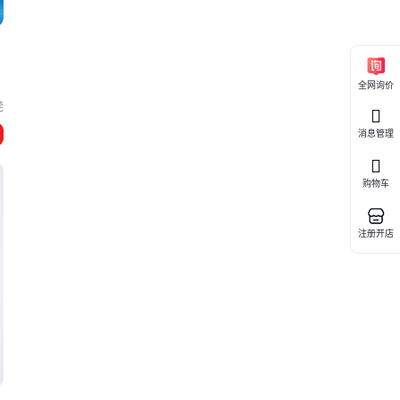
全网询价
莞
消息管理
北
购物车
注册开店