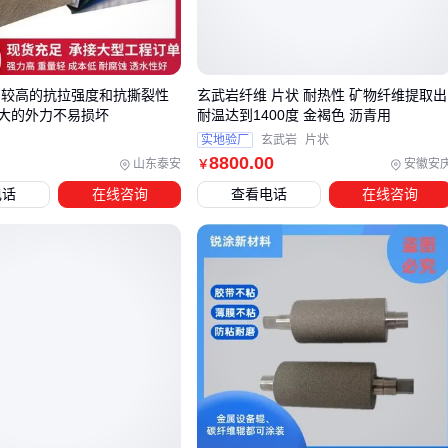
典型应用包括：
伸缩缝处理
：桥梁、建筑接缝处需要材料既有弹性又能长期
附着
 较高的抗拉强度和抗撕裂性
玄武岩纤维 片状 耐热性 矿物纤维提取出
异形部位密封
：管道接口、设备底座等不规则部位需要可塑
大的外力不易损坏
耐温达到1400度 金褐色 沥青用
实地验厂
玄武岩
片状
性强的材料
8800
.00
山东泰安
安徽安
￥
腐蚀环境防护
：化工车间地面、废水处理池等需要同时抵抗
电话
在线咨询
查看电话
在线咨询
液体渗透和化学侵蚀
关键在于理解：不是所有叫沥青胶泥的产品都一样，
阻燃管道
防腐
用的配方就和普通屋顶补漏不同。
三、不同场景下，如何选择适合的沥青胶泥涂层？
选型不是看价格，而是先明确要解决什么问题。常见分流方案
有：
常规防水需求
：
防水沥青胶泥
足够应对建筑屋面、地下室