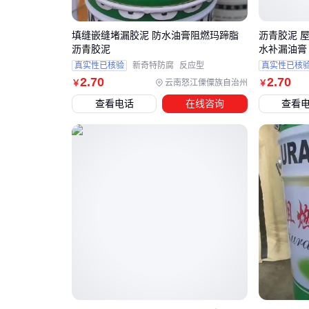
填缝嵌缝堵漏胶泥 防水油膏阻燃玛蹄脂
沥青胶泥 
沥青胶泥
水补漏油膏
真实性已核验
新奇特防腐
反应型
真实性已核
2
.70
2
.70
云南怒江傈僳族自治州
￥
￥
查看电话
在线咨询
查看