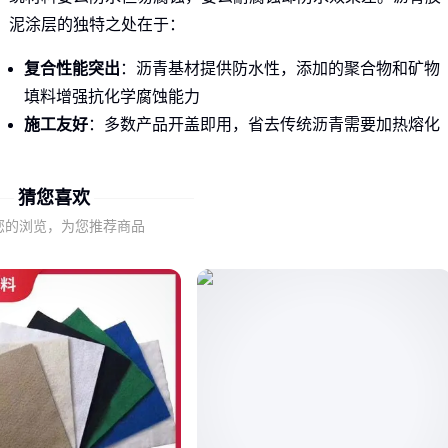
泥涂层的独特之处在于：
复合性能突出
：沥青基材提供防水性，添加的聚合物和矿物
填料增强抗化学腐蚀能力
施工友好
：多数产品开盖即用，省去传统沥青需要加热熔化
的麻烦
适应性广
：从
屋顶嵌缝补漏
到
污水池油膏
防腐，不同配
猜您喜欢
方能应对多种场景
您的浏览，为您推荐商品
尤其在地下室、化工厂等潮湿腐蚀环境中，它的柔韧性和附着
力表现远超刚性防水材料。
二、沥青胶泥涂层的核心优势与实际应用场景
这类材料真正的价值不在于参数，而在于解决实际问题的方
式。比如在管道防腐工程中，普通涂料可能因为温差变形开
裂，而优质的
沥青胶泥涂层
能随着管道热胀冷缩保持密封。