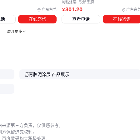
防粘涂层
锐涂品牌
选
沥青胶泥涂层
就像选合作伙伴，不仅要看初始性能，更要
301
.20
广东东莞
广东东
￥
考虑长期可靠性。从
防水沥青胶泥
到
耐高温沥青胶泥
，关
电话
在线咨询
查看电话
在线咨询
键是根据实际使用环境做匹配，配套施工和定期维护才能真正
展开更多
发挥价值。
沥青胶泥涂层 产品展示
由来源第三方负责，仅供您参考。
利方保留追究权利。
，百度爱采购会积极处理。