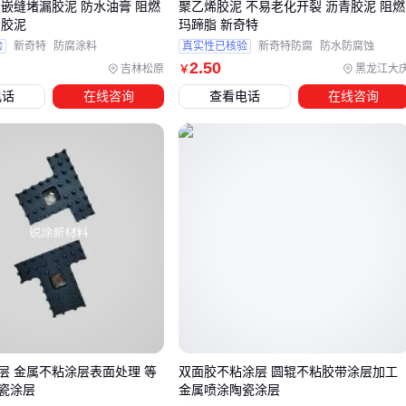
缝嵌缝堵漏胶泥 防水油膏 阻燃
聚乙烯胶泥 不易老化开裂 沥青胶泥 阻燃
寿命
青胶泥
玛蹄脂 新奇特
验
新奇特
防腐涂料
真实性已核验
新奇特防腐
防水防腐蚀
记住：配套材料的兼容性很重要，不同厂家的底漆和面层可能
2
.50
吉林松原
黑龙江大
￥
产生化学反应。
电话
在线咨询
查看电话
在线咨询
五、沥青胶泥涂层施工后，如何确保长期效果？
施工完成只是开始，后期维护决定最终效果：
修补时机
：发现细小裂纹立即用
裂缝修补剂
处理，等发展
成大裂缝就难补救
定期检查
：每年雨季前检查涂层是否起鼓、剥落，重点查看
阴阳角部位
清洁维护
：化工区域沉积的腐蚀物要及时清理，避免持续侵
蚀涂层
冬季极端低温后、夏季持续高温后都是重点检查时段，温差变
层 金属不粘涂层表面处理 等
双面胶不粘涂层 圆辊不粘胶带涂层加工
瓷涂层
金属喷涂陶瓷涂层
化大的地区要增加检查频率。