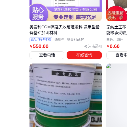
奥泰利CGM高强无收缩灌浆料 通用型设
无纺土工布
备基础加固材料
能够承受较
真实性已核验
通用型
奥泰利品牌
白色、绿色
550
.00
0
.60
河南郑州
￥
￥
查看电话
在线咨询
查看