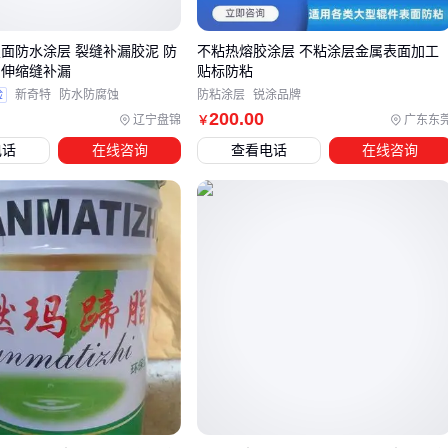
等一般场景
高温环境
：炉体周边、热力管道需要
耐高温沥青胶泥
，普
屋面防水涂层 裂缝补漏胶泥 防
不粘热熔胶涂层 不粘涂层金属表面加工
通配方会软化流淌
 伸缩缝补漏
贴标防粘
化学腐蚀区域
：化工厂、电镀车间要选专门针对酸碱环境的
验
新奇特
防水防腐蚀
防粘涂层
锐涂品牌
200
.00
辽宁盘锦
广东东
￥
防腐沥青胶泥
电话
在线咨询
查看电话
在线咨询
特别注意施工温度限制，有些产品低于5℃就不能正常固化，
方冬季施工要选低温型。
四、施工沥青胶泥涂层，这些配套工具不能少
买对材料只是开始，施工环节的配套选择同样重要：
基面处理
：老旧基面要用
基层处理剂
增强附着力，否则容
易脱层
涂刷工具
：窄缝用毛刷，大平面用
涂刷工具
中的短毛滚筒
更均匀
增强层
：在易开裂部位加铺
防水网格布
，能显著延长使用