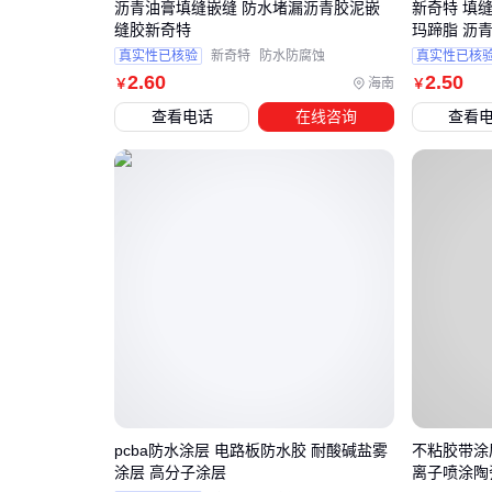
沥青油膏填缝嵌缝 防水堵漏沥青胶泥嵌
新奇特 填
缝胶新奇特
玛蹄脂 沥
真实性已核验
新奇特
防水防腐蚀
真实性已核
2
.60
2
.50
海南
￥
￥
查看电话
在线咨询
查看
pcba防水涂层 电路板防水胶 耐酸碱盐雾
不粘胶带涂
涂层 高分子涂层
离子喷涂陶