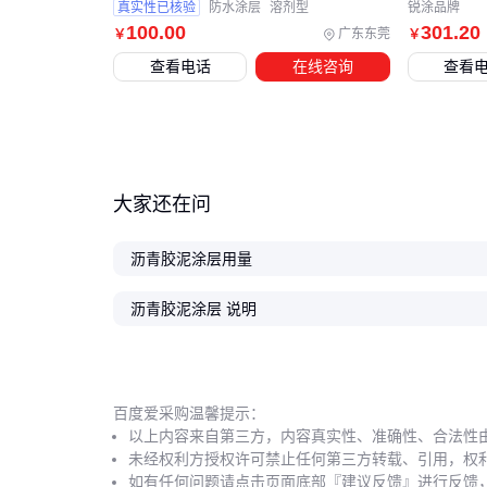
真实性已核验
防水涂层
溶剂型
锐涂品牌
100
.00
301
.20
广东东莞
￥
￥
查看电话
在线咨询
查看
大家还在问
沥青胶泥涂层用量
沥青胶泥涂层 说明
百度爱采购温馨提示：
以上内容来自第三方，内容真实性、准确性、合法性
未经权利方授权许可禁止任何第三方转载、引用，权
如有任何问题请点击页面底部『建议反馈』进行反馈