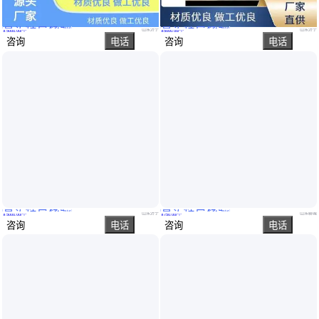
真实性已核验
真实性已核验
东鼎盛世机械 钛材材质 二手冻干设备 加速水分蒸发 增加物质的稳定性
东鼎盛世机械 商用 大型二手冻干机 可控性强 使其转化为固态
山东济宁
山东济宁
￥
5000
.00
/个
￥
5000
.00
/个
咨询
电话
咨询
电话
真实性已核验
真实性已核验
东鼎盛世机械 中型 冷冻设备厂家 比新机器便宜 保持物质的原貌
加工定制全铝汽车水箱 水冷散热器 液压油冷却器 中冷器
山东济宁
山东聊城
￥
5000
.00
/个
￥
750
.00
/个
咨询
电话
咨询
电话