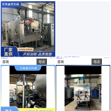
真实性已核验
真实性已核验
东鼎盛世机械 食品类型 真空商用冻干机 冻结能力强 受冻干过程的影响
东鼎盛世机械 全自动 真空干燥机厂家 安装和调试 在冻干过程的后期
山东济宁
山东济宁
￥
5000
.00
/个
￥
5000
.00
/个
咨询
电话
咨询
电话