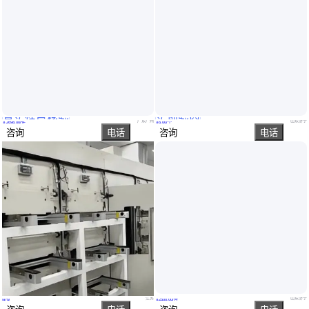
真实性已核验
实地验商
冰虎车载冰箱车家两用压缩机制冷12V24V220V冷冻冷藏汽车货车冰箱
汽车阻火器排气管 机动车油库阻火 器叉车防火帽防火罩
广东广州
山东济宁
￥
2698
.00
/件
￥
6
.00
/个
咨询
电话
咨询
电话
新能源汽车电池加热炉 升降对接独立输送 温度稳定
汽车车载冰箱 车载冰箱车家两用小型冷暖箱 冷藏制冷小冰箱
江苏
山东济宁
面议
￥
2500
.00
/台