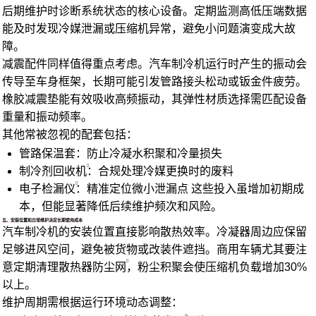
后期维护时诊断系统状态的核心设备。定期监测高低压端数据
能及时发现冷媒泄漏或压缩机异常，避免小问题演变成大故
障。
减震配件同样值得重点考虑。汽车制冷机运行时产生的振动会
传导至车身框架，长期可能引发管路接头松动或钣金件疲劳。
橡胶减震垫能有效吸收高频振动，其弹性材质选择需匹配设备
重量和振动频率。
其他常被忽视的配套包括：
管路保温套：防止冷凝水积聚和冷量损失
制冷剂回收机
：合规处理冷媒更换时的废料
电子检漏仪
：精准定位微小泄漏点 这些投入虽增加初期成
本，但能显著降低后续维护频次和风险。
五、安装位置和日常维护决定长期使用成本
汽车制冷机的安装位置直接影响散热效率。冷凝器周边应保留
足够进风空间，避免被货物或改装件遮挡。商用车辆尤其要注
意定期清理
散热器防尘网
，粉尘积聚会使压缩机负载增加30%
以上。
维护周期需根据运行环境动态调整：