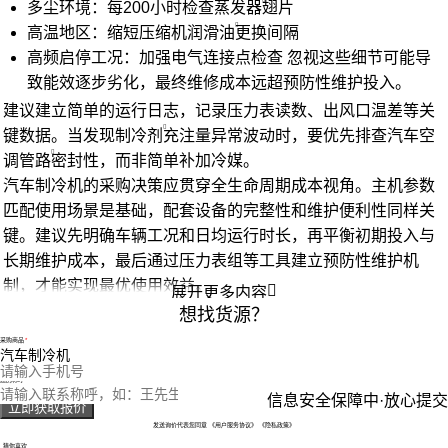
多尘环境：每200小时检查
蒸发器
翅片
高温地区：缩短
压缩机润滑油
更换间隔
高频启停工况：加强电气连接点检查 忽视这些细节可能导
致能效逐步劣化，最终维修成本远超预防性维护投入。
建议建立简单的运行日志，记录压力表读数、出风口温差等关
键数据。当发现
制冷剂
充注量异常波动时，要优先排查
汽车空
调管路
密封性，而非简单补加冷媒。
汽车制冷机的采购决策应贯穿全生命周期成本视角。主机参数
匹配使用场景是基础，配套设备的完整性和维护便利性同样关
键。建议先明确车辆工况和日均运行时长，再平衡初期投入与
长期维护成本，最后通过压力表组等工具建立预防性维护机
制，才能实现最优使用效益。

展开更多内容
想找货源？
采购商品
您的电话
您的称呼
信息安全保障中·放心提交
立即获取报价
发送询价代表您同意
《用户服务协议》
《隐私政策》
猜你喜欢