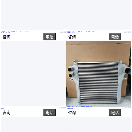
真实性已核验
真实性已核验
新能源汽车测试项目冷却系统
铝制液压油散热器 水箱中冷器 用于挖掘机E349D E345D
广东深圳
江苏无锡
￥
9
.50
万
/台
￥
980
.00
/个
咨询
电话
咨询
电话
真实性已核验
输送小车隧道炉框架式汽车内饰烘烤设备 热风循环加热
供应重型卡车发动机增压中冷器 OE9405010201 水箱散热器
江苏苏州
山东聊城
面议
￥
650
.00
/个
咨询
电话
咨询
电话