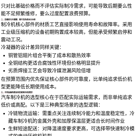
只对比基础价格而不评估实际制冷需求，可能导致后期要么性
能不足频繁维修，要么过度配置浪费预算。
二、压缩机与冷凝器：看不见的成本分水岭
制冷机核心部件的材质工艺直接影响使用寿命和故障率。采用
工业级压缩机的设备初期购置成本较高，但能承受频繁启停和
震动工况。
冷凝器的设计差异同样关键：
铜管铝翅片组合平衡了成本和散热效率
全铜结构更适合腐蚀性环境但价格明显提升
劣质焊接工艺会导致冷媒泄漏风险倍增
在预算范围内优先保证核心部件的可靠度，比单纯追求低价机
型更能降低长期使用成本。
三、不同运输场景如何匹配制冷机类型？
汽车制冷机的选型核心在于匹配实际运输需求，而非单纯追求
低价或高配。以下是三种典型场景的选型逻辑：
冷链物流运输：需重点关注连续制冷能力和温度稳定性，
冷
藏车制冷机
的金属外壳和加厚保温层更适合长时间作业
生鲜短途配送：对降温速度要求更高，可选择带快速制冷模