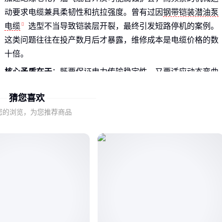
动要求电缆兼具柔韧性和抗拉强度。曾有过因
钢带铠装潜油泵
电缆
选型不当导致铠装层开裂，最终引发短路停机的案例。
这类问题往往在投产数月后才暴露，维修成本是电缆价格的数
十倍。
核心矛盾在于
：既要保证电力传输稳定性，又要适应动态弯曲
和介质侵蚀。普通防水电缆在静态环境中表现尚可，但面对油
猜您喜欢
井的复杂工况时，需要专门设计的复合结构：
您的浏览，为您推荐商品
导体需用退火铜保证柔韧性
绝缘层要耐受180℃以上高温
护套材料必须抵抗烃类溶剂溶解
扁平结构更利于通过狭窄井道
这解释了为什么同规格
潜油泵电缆
价格跨度可能达3-5倍——
材料和工艺成本都藏在细节里。