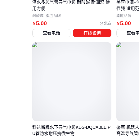
潜水多芯气管导气电缆 耐酸碱 耐潮湿 使
美容电源+
用方便
性强 适用
耐酸碱
柔胜品牌
柔胜品牌
5
.00
5
.00
北京
￥
￥
查看电话
在线咨询
查看
科达斯牌水下导气电缆KDS-DQCABLE P
鉴唐 机器
U管防水耐压抗微生物
高温导气管