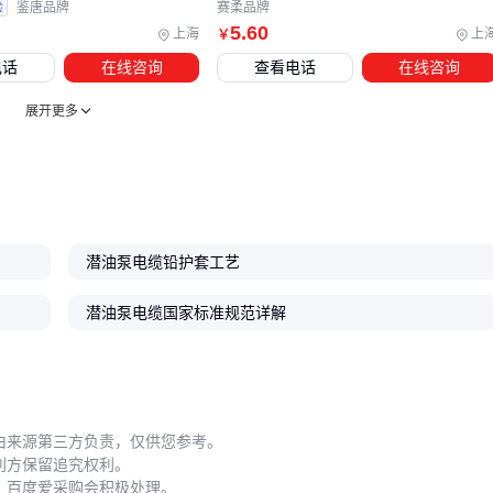
验
鉴唐品牌
赛柔品牌
特别要注意密封套与电缆护套的材料兼容性。聚氨酯护套电缆
5
.60
上海
上
￥
若搭配含酯类密封胶，可能发生溶胀失效。
电话
在线咨询
查看电话
在线咨询
五、安装时容易被忽视的弯曲半径问题
展开更多
现场90%的电缆损伤发生在安装环节。曾有用
电缆牵引器
强
行拉直敷设，结果导致导体断芯的案例。关键注意点：
最小弯曲半径≠安装弯曲半径，实际敷设要预留20%余量
扁电缆只能沿窄边弯曲，宽边弯曲会挤压绝缘层
潜油泵电缆铅护套工艺
使用导轮组配合
电缆固定夹
控制走向
禁止用锐角弯折替代渐进弯曲
潜油泵电缆国家标准规范详解
动态应用的电缆（如随泵升降）还要额外考虑：
加装不锈钢弹簧护套
每隔2米设置浮动固定点
由来源第三方负责，仅供您参考。
利方保留追究权利。
定期检查弯曲部位绝缘电阻
，百度爱采购会积极处理。