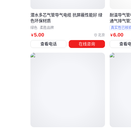
潜水多芯气管导气电缆 抗屏蔽性能好 绿
耐温导气管
色环保材质
通气排气管
绿色
柔胜品牌
真实性已核
5
.00
6
.00
北京
￥
￥
查看电话
在线咨询
查看