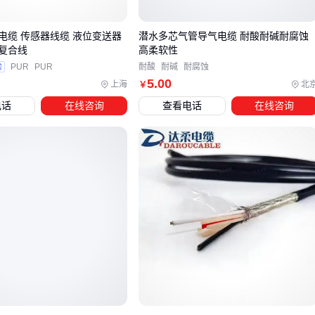
三、根据作业场景匹配电缆特性的四个维度
电缆 传感器线缆 液位变送器
潜水多芯气管导气电缆 耐酸耐碱耐腐蚀
复合线
高柔软性
采购时别被"通用型"宣传迷惑，建议按这个检查清单锁定需
验
PUR
PUR
耐酸
耐碱
耐腐蚀
求：
5
.00
上海
北
￥
电话
在线咨询
查看电话
在线咨询
介质兼容性
油基介质选丁腈橡胶护套，水基介质用氯丁橡胶，含硫环境
必须带防腐铠装
机械强度
动态应用场景（如往复式泵）需要：
抗拉编织层
最小弯曲半径≤10倍电缆直径
可选
潜油泵扁电缆
减少井筒摩擦
温度适应性
工作温度超过150℃时：