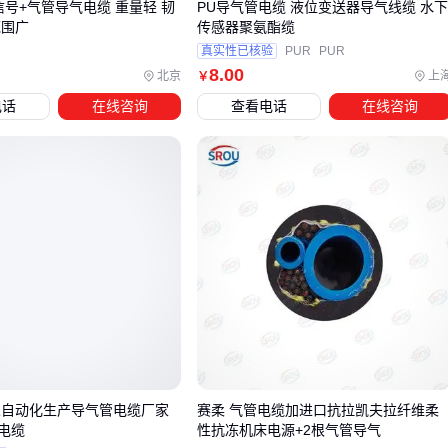
信号+气管导气电缆 重量轻 韧
PU导气管电缆 液位变送器导气线缆 水
避免PVC绝缘
范围广
传感器聚氨酯缆
确认接头密封材料耐温等级
真实性已核验
PUR
PUR
8
.00
北京
上
￥
考虑
潜油电泵
整体散热设计
电话
在线咨询
查看电话
在线咨询
安装条件
狭窄井筒优先选择
潜油泵扁平电缆
，大排量泵需要配套
水
下电缆
截面积
四、电缆密封套如何防止油井介质渗透？
完井后最常出现的问题是电缆贯穿部位的渗漏。某油田因
电缆
接头
密封不良，导致油气沿电缆外护套间隙上窜，不得不停
产检修。有效的防护需要三级密封体系：
初级密封
：采用锥形橡胶套机械压缩密封
次级防护
：注入特种密封胶填充微间隙
人自动化生产导气管电缆厂家
赛柔 气管电缆加进口抗拉凯夫拉纤维柔
终极保障
：安装金属材质的
电缆密封套
提供机械锁紧
电缆
性抗冻机床电源+2根气管导气