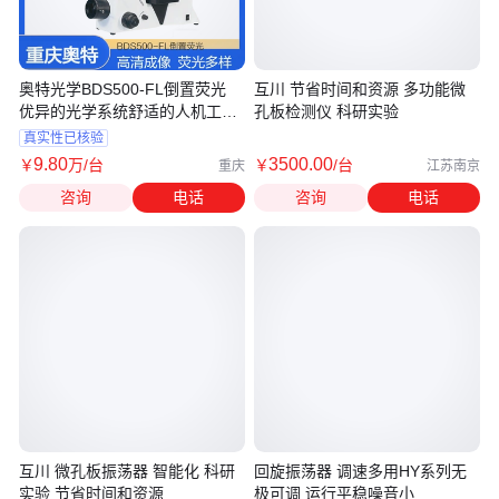
奥特光学BDS500-FL倒置荧光
互川 节省时间和资源 多功能微
优异的光学系统舒适的人机工程
孔板检测仪 科研实验
学设计
真实性已核验
9
.80
3500
.00
￥
万
/台
￥
/台
重庆
江苏南京
咨询
电话
咨询
电话
互川 微孔板振荡器 智能化 科研
回旋振荡器 调速多用HY系列无
实验 节省时间和资源
极可调 运行平稳噪音小