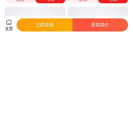
立即咨询
获取底价
主页
粉状氯化镁粉 包装25kg 状颗粒
超细氮化硅 1-2um 高纯陶瓷氮化
状片状种类齐全
硅粉99.9 高活性 导热 Si3N4 半
导体材料
真实性已核验
真实性已核验
550
.00
38
.00
￥
/吨
￥
/包
山东潍坊
河北邢台
咨询
电话
咨询
电话