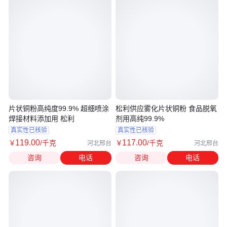
片状铜粉高纯度99.9% 超细喷涂
松利供应雾化片状铜粉 食品脱氧
焊接材料添加用 松利
剂用高纯99.9%
真实性已核验
真实性已核验
119
.00
117
.00
￥
/千克
￥
/千克
河北邢台
河北邢台
咨询
电话
咨询
电话