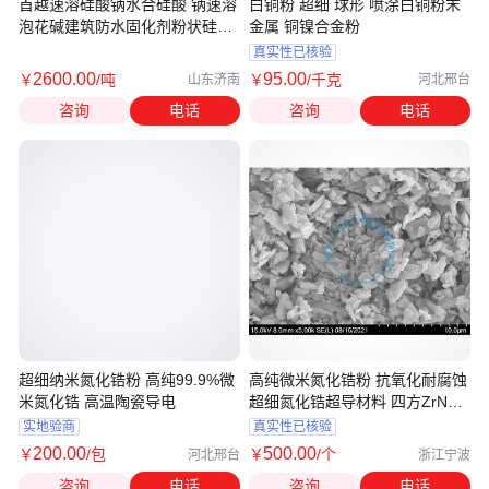
首越速溶硅酸钠水合硅酸 钠速溶
白铜粉 超细 球形 喷涂白铜粉末
泡花碱建筑防水固化剂粉状硅酸
金属 铜镍合金粉
钠
真实性已核验
2600
.00
95
.00
￥
/吨
￥
/千克
山东济南
河北邢台
咨询
电话
咨询
电话
超细纳米氮化锆粉 高纯99.9%微
高纯微米氮化锆粉 抗氧化耐腐蚀
米氮化锆 高温陶瓷导电
超细氮化锆超导材料 四方ZrN
99.9%
实地验商
真实性已核验
200
.00
500
.00
￥
/包
￥
/个
河北邢台
浙江宁波
咨询
电话
咨询
电话