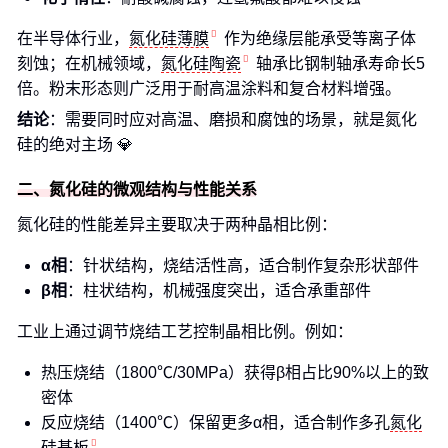
在半导体行业，
氮化硅薄膜
作为绝缘层能承受等离子体
刻蚀；在机械领域，
氮化硅陶瓷
轴承比钢制轴承寿命长5
倍。粉末形态则广泛用于耐高温涂料和复合材料增强。
结论
：需要同时应对高温、磨损和腐蚀的场景，就是氮化
硅的绝对主场 💎
二、氮化硅的微观结构与性能关系
氮化硅的性能差异主要取决于两种晶相比例：
α相
：针状结构，烧结活性高，适合制作复杂形状部件
β相
：柱状结构，机械强度突出，适合承重部件
工业上通过调节烧结工艺控制晶相比例。例如：
热压烧结（1800℃/30MPa）获得β相占比90%以上的致
密体
反应烧结（1400℃）保留更多α相，适合制作多孔
氮化
硅基板