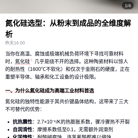
1/4
氮化硅选型：从粉末到成品的全维度解
析
昨天16:00
当你在高温、腐蚀或极端机械负荷环境下寻找可靠材料
时，
氮化硅
几乎是绕不开的选择。这种陶瓷材料以惊人
的耐热性（1600℃不软化）和仅次于金刚石的硬度，正在
重塑半导体、轴承和化工设备的设计极限。
一、为什么氮化硅成为高端工业材料首选
氮化硅的独特性能源于其共价键晶体结构，这带来了三大
不可替代的优势：
抗热震性
：2.7×10⁻⁶/K的热膨胀系数，骤冷骤热不开裂
自润滑性
：摩擦系数低至0.1，无需额外润滑剂
化学惰性
：耐酸碱腐蚀，连氢氟酸都难以侵蚀