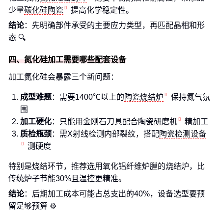
少量
碳化硅陶瓷
提高化学稳定性。
结论
：先明确部件承受的主要应力类型，再匹配晶相和形
态 🔍
四、氮化硅加工需要哪些配套设备
加工氮化硅会暴露三个新问题：
成型难题
：需要1400℃以上的
陶瓷烧结炉
保持氮气氛
围
加工硬化
：只能用金刚石刀具配合
陶瓷研磨机
精加工
质检瓶颈
：需X射线检测内部裂纹，搭配
陶瓷检测设备
测硬度
特别是烧结环节，推荐选用氧化铝纤维炉膛的烧结炉，比
传统炉子节能30%且温控更精准。
结论
：后期加工成本可能占总支出的40%，设备选型要预
留足够预算 ⚙️