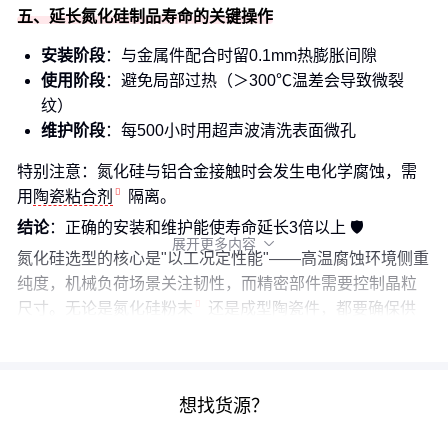
五、延长氮化硅制品寿命的关键操作
安装阶段
：与金属件配合时留0.1mm热膨胀间隙
使用阶段
：避免局部过热（＞300℃温差会导致微裂
纹）
维护阶段
：每500小时用超声波清洗表面微孔
特别注意：氮化硅与铝合金接触时会发生电化学腐蚀，需
用
陶瓷粘合剂
隔离。
结论
：正确的安装和维护能使寿命延长3倍以上 🛡️
展开更多内容

氮化硅选型的核心是"以工况定性能"——高温腐蚀环境侧重
纯度，机械负荷场景关注韧性，而精密部件需要控制晶粒
尺寸。无论是
氮化硅粉末
还是成型陶瓷件，都要确保供
应商提供完整的微观结构检测报告。
想找货源？