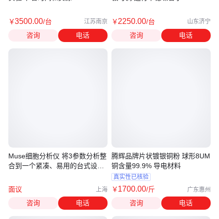
3500
.00
2250
.00
￥
/台
￥
/台
江苏南京
山东济宁
咨询
电话
咨询
电话
Muse细胞分析仪 将3参数分析整
腾辉品牌片状镀银铜粉 球形8UM
合到一个紧凑、易用的台式设备
铜含量99.9% 导电材料
中
真实性已核验
1700
.00
面议
￥
/斤
上海
广东惠州
咨询
电话
咨询
电话