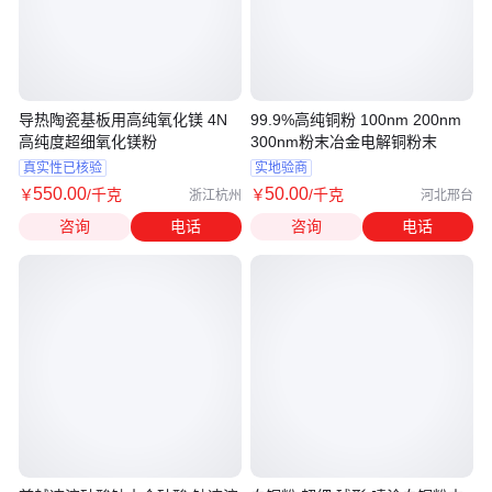
导热陶瓷基板用高纯氧化镁 4N
99.9%高纯铜粉 100nm 200nm
高纯度超细氧化镁粉
300nm粉末冶金电解铜粉末
真实性已核验
实地验商
550
.00
50
.00
￥
/千克
￥
/千克
浙江杭州
河北邢台
咨询
电话
咨询
电话