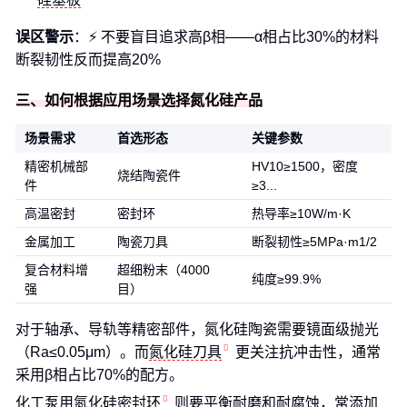
误区警示
：⚡ 不要盲目追求高β相——α相占比30%的材料
断裂韧性反而提高20%
三、如何根据应用场景选择氮化硅产品
场景需求
首选形态
关键参数
精密机械部
HV10≥1500，密度
烧结陶瓷件
件
≥3...
高温密封
密封环
热导率≥10W/m·K
金属加工
陶瓷刀具
断裂韧性≥5MPa·m1/2
复合材料增
超细粉末（4000
纯度≥99.9%
强
目）
对于轴承、导轨等精密部件，氮化硅陶瓷需要镜面级抛光
（Ra≤0.05μm）。而
氮化硅刀具
更关注抗冲击性，通常
采用β相占比70%的配方。
化工泵用
氮化硅密封环
则要平衡耐磨和耐腐蚀，常添加