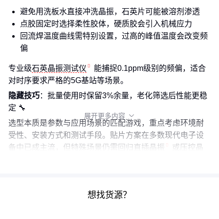
避免用洗板水直接冲洗晶振，石英片可能被溶剂渗透
点胶固定时选择柔性胶体，硬质胶会引入机械应力
回流焊温度曲线需特别设置，过高的峰值温度会改变频
偏
专业级
石英晶振测试仪
能捕捉0.1ppm级别的频偏，适合
对时序要求严格的5G基站等场景。
隐藏技巧
：批量使用时保留3%余量，老化筛选后性能更稳
定 🔧
展开更多内容

选型本质是参数与应用场景的匹配游戏，重点考虑环境耐
受性、安装方式和测试手段。贴片方案在多数现代电子设
备中已成主流，但特殊场景仍需回归
直插晶振
或
压控晶
振
的基本原理。
想找货源？