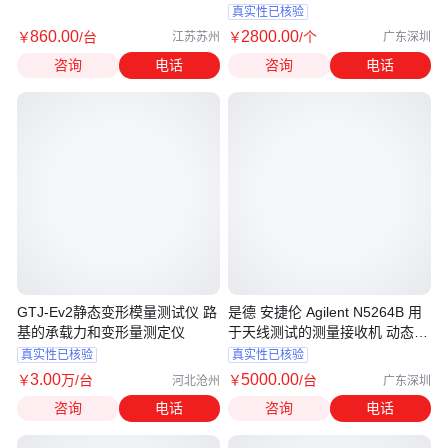
3MHz
真实性已核验
860
.00
2800
.00
￥
/台
￥
/个
江苏苏州
广东深圳
咨询
电话
咨询
电话
GTJ-Ev2静态变形模量测试仪 路
是德 安捷伦 Agilent N5264B 用
基的承载力和变形量测定仪
于天线测试的测量接收机 动态范
围132 dB
真实性已核验
真实性已核验
3
.00
5000
.00
￥
万
/台
￥
/台
河北沧州
广东深圳
咨询
电话
咨询
电话