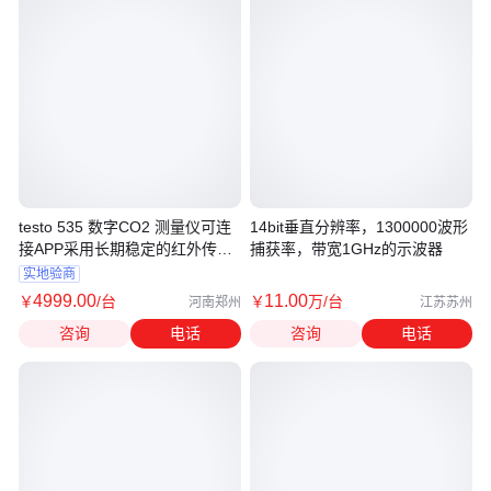
testo 535 数字CO2 测量仪可连
14bit垂直分辨率，1300000波形
接APP采用长期稳定的红外传感
捕获率，带宽1GHz的示波器
器技术
实地验商
4999
.00
11
.00
￥
/台
￥
万
/台
河南郑州
江苏苏州
咨询
电话
咨询
电话