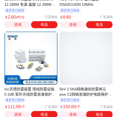
12.288M 有源 晶振 12.288M晶
DSA321SDN 10MHz
振
真实性已核验
真实性已核验
2
.60
8
.80
￥
/PCS
￥
江苏常州
广东深圳
咨询
电话
咨询
电话
tnc天馈防雷装置 馈线防雷设施
5kV 2.5KA网络通信防雷单元
0.2dB 室外天线防雷浪涌保护器
poe C2网络浪涌防护电路保护器
70V
RJ45
真实性已核验
真实性已核验
111
.00
150
.00
￥
/个
￥
/个
广东深圳
广东深圳
咨询
电话
咨询
电话