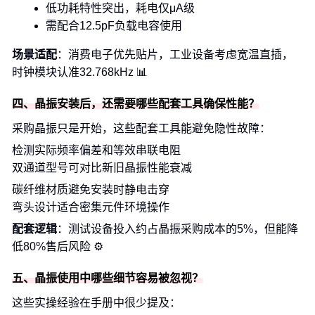
低功耗特性突出，耗电仅μA级
需配合12.5pF负载电容使用
场景适配
：消费电子优先贴片，工业设备考虑宽温直插，
时钟模块认准32.768kHz 📊
四、晶振安装后，还需要哪些配套工具确保性能？
采购晶振只是开始，这些配套工具能避免隐性故障：
检测实际频率偏差和等效串联电阻
双通道型号可对比新旧晶振性能衰减
碳纤维材质避免安装时静电击穿
弯头设计适合密集元件环境操作
配套逻辑
：测试设备投入约占晶振采购成本的5%，但能降
低80%售后风险 ⚙️
五、晶振使用中哪些细节容易被忽视？
这些实操经验在手册中很少提及：