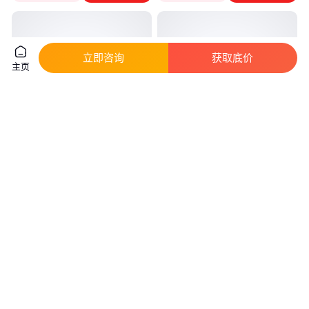
立即咨询
获取底价
主页
防雷装置检测公司 特种防雷工程
控制系统信号浪涌保护器 弱电设
设计、施工 避雷针安装 防雷检
施防雷装置 仪表信道spd防雷器
测中心
模块
真实性已核验
真实性已核验
1000
.00
99
.00
￥
/个
￥
/套
安徽合肥
广东深圳
咨询
电话
咨询
电话