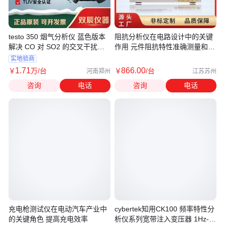
testo 350 烟气分析仪 蓝色版本
阻抗分析仪在电路设计中的关键
解决 CO 对 SO2 的交叉干扰问
作用 元件阻抗特性准确测量和分
题
析
实地验商
1
.71
866
.00
￥
万
/台
￥
/台
河南郑州
江苏苏州
咨询
电话
咨询
电话
充电枪测试仪在电动汽车产业中
cybertek知用CK100 频率特性分
的关键角色 提高充电效率
析仪系列宽带注入变压器 1Hz-