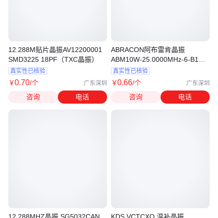
12.288M贴片晶振AV12200001
ABRACON阿布雷肯晶振
SMD3225 18PF（TXC晶振）
ABM10W-25.0000MHz-6-B1U-
T3
真实性已核验
真实性已核验
0
.70
0
.66
￥
/个
￥
/个
广东深圳
广东深圳
咨询
电话
咨询
电话
12.288MHZ晶振 SG5032CAN
KDS VCTCXO 温补晶振