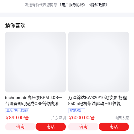
发送询价代表您同意
《用户服务协议》
《隐私政策》
猜你喜欢
technomate高压泵KPM-40B一
万泽锦达BW320/10泥浆泵 扬程
台设备即可完成CSP等切割和去
850m电机柴油驱动三缸往复式
毛刺作业
活塞泵
真实性已核验
实地验厂
899
.00
6000
.00
￥
/台
￥
/台
广东深圳
山西太原
咨询
电话
咨询
电话