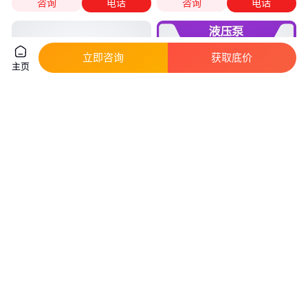
咨询
电话
咨询
电话
立即咨询
获取底价
主页
丹佛斯
萨奥丹佛斯
ERL100BRP2120NNN3K5BPA1NAAANNNNNN
90R180H9DEF9CKED5
液压泵
J00GCE393932G004液压泵
真实性已核验
真实性已核验
1
.30
4
.80
￥
万
/台
￥
万
/台
浙江宁波
浙江宁波
咨询
电话
咨询
电话