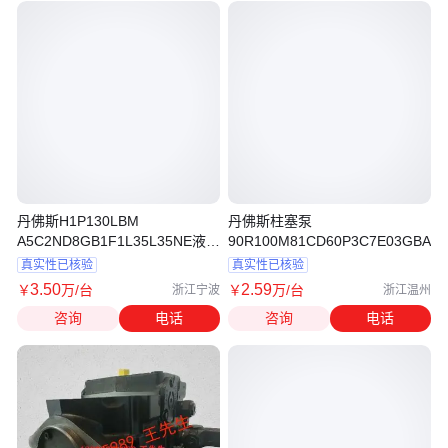
丹佛斯H1P130LBM
丹佛斯柱塞泵
A5C2ND8GB1F1L35L35NE液压
90R100M81CD60P3C7E03GBA40
泵
真实性已核验
真实性已核验
3
.50
2
.59
￥
万
/台
￥
万
/台
浙江宁波
浙江温州
咨询
电话
咨询
电话