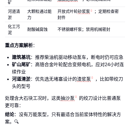
矿
河道清
大颗粒通过能
开放式叶轮
砂浆泵
；定期检查密
淤
力
封件
化工污
耐酸碱腐蚀
不锈钢螺杆泵；禁用机械密封
泥
重点方案解析
：
建筑基坑
：推荐柴油机驱动移动泵车，断电时仍可应急
矿山尾矿
：高铬合金叶轮配合变频电机，应对24小时连
续作业
河道清淤
：优先选无堵塞设计的
渣浆泵
，比如带绞刀
头的型号
处理含大石块工况时，这类
抽沙泵
的绞刀设计比普通泵
更可靠：
结论
：没有万能泵型，只有最适合当前浆体特性的解决方
案。🔍