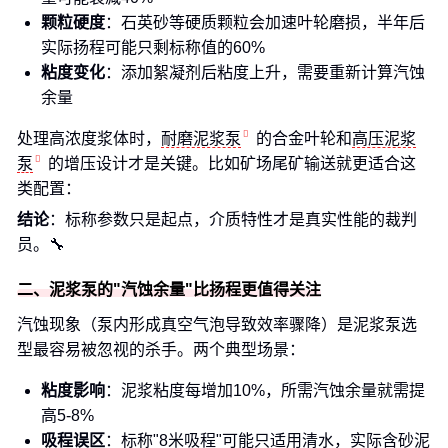
颗粒硬度
：石英砂等硬质颗粒会加速叶轮磨损，半年后
实际扬程可能只剩标称值的60%
粘度变化
：添加絮凝剂后粘度上升，需要重新计算汽蚀
余量
处理高浓度浆体时，
耐磨泥浆泵
的合金叶轮和
高压泥浆
泵
的增压设计才是关键。比如矿场尾矿输送就更适合这
类配置：
结论
：标称参数只是起点，介质特性才是真实性能的裁判
员。🔧
二、泥浆泵的"汽蚀余量"比扬程更值得关注
汽蚀现象（泵内形成真空气泡导致效率骤降）是泥浆泵选
型最容易被忽视的杀手。两个典型场景：
粘度影响
：泥浆粘度每增加10%，所需汽蚀余量就需提
高5-8%
吸程误区
：标称"8米吸程"可能只适用清水，实际含砂泥