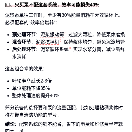
四、只买泵不配这套系统，效率可能损失40%
泥浆泵单独工作时，至少有30%能量消耗在无效循环上。
必须配套的"效率倍增器"：
预处理环节
：
泥浆振动筛
过滤大颗粒，降低泵体磨损
混合环节
：
泥浆搅拌机
保持浆体均匀，避免沉淀堵管
后处理环节
：
泥浆循环系统
实现水浆分离，减少新鲜
水消耗
这套组合拳的效果：
叶轮寿命延长2-3倍
单位能耗下降35%
整体处理速度提升40%
筛分设备的选择要和泵的流量匹配，比如处理粘稠浆体时
推荐带自清洁功能的型号：
结论
：配套系统的钱不能省，省下的电费和维修费半年就
回本。💰