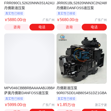
FRR090CLS2620NNN3S1A2A1NAAANNNNNN
JRR051BLS2820NNN3C2N2A8N
丹佛斯液压泵
丹佛斯DANFOSS液压泵
真实性已核验
真实性已核验
5880
.00
5680
.00
￥
/台
￥
/台
广东广州
广东广州
咨询
电话
咨询
电话
MPV046CBBBRBAAAAABJJBBAGGANNN
丹佛斯液压泵
萨奥丹佛斯DANFOSS液压泵
90R075DD1AB80S4S1DZ1GBA32
真实性已核验
真实性已核验
5999
.00
1
.85
￥
/台
￥
万
/台
广东广州
浙江宁波