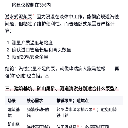
浆建议控制在3米内
潜水式泥浆泵
因为浸没在液体中工作，能彻底规避汽蚀
问题，但牺牲了维护便利性。而普通卧式泵需要严格计
算：
测量介质温度与粘度
确认进口管道长度和弯头数量
预留20%安全余量
结论
：汽蚀余量不足的泵，就像哮喘病人跑马拉松——再
强的"心脏"也白搭。⚠️
三、建筑基坑、矿山尾矿、河道清淤分别适合什么泵型？
场景
核心需求
推荐泵型；避坑点
建筑基
频繁移动+防
轻型
潜水渣浆抽沙泵
；避免用铸
坑
堵
铁叶轮
矿山尾
连续高压输送
油田泥浆泵
；必须配减压阀