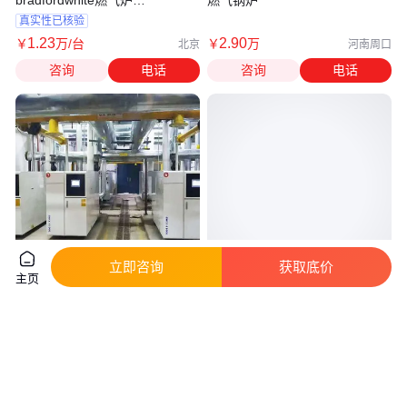
Bradfordwhite电炉
真实性已核验
1
.23
2
.90
￥
万
/台
￥
万
北京
河南周口
咨询
电话
咨询
电话
立即咨询
获取底价
主页
全自动360KW低氮冷凝锅炉 适
白浪锅炉 美国整机原装进口 电
用于工厂商超学校
话：159012 87523
真实性已核验
3
.60
1
.23
￥
万
/台
￥
万
/台
北京
北京
咨询
电话
咨询
电话