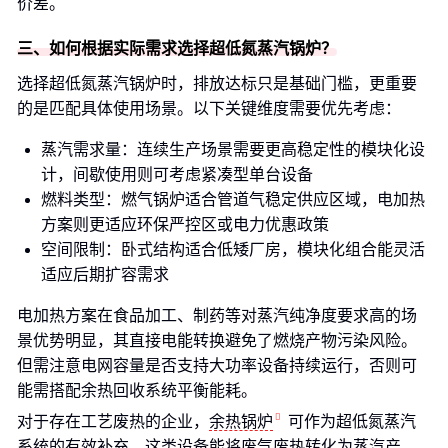
价差。
三、如何根据实际需求选择超低氮蒸汽锅炉？
选择超低氮蒸汽锅炉时，排放达标只是基础门槛，更重要
的是匹配具体使用场景。以下关键维度需要优先考虑：
蒸汽需求量：连续生产场景需要更高稳定性的模块化设
计，间歇使用则可考虑紧凑型单台设备
燃料类型：燃气锅炉适合管道气稳定供应区域，电加热
方案则更适应环保严控区或电力优惠政策
空间限制：卧式结构适合低矮厂房，模块化组合能灵活
适应后期扩容需求
电加热方案在食品加工、制药等对蒸汽纯净度要求高的场
景优势明显，其直接电能转换避免了燃烧产物污染风险。
但需注意电网容量是否支持大功率设备持续运行，否则可
能需搭配余热回收系统平衡能耗。
对于存在工艺废热的企业，
余热锅炉
可作为超低氮蒸汽
系统的有效补充。这类设备能将废气废热转化为蒸汽产