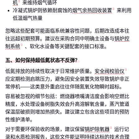
机
来维持烟气循环
冷凝式锅炉则依赖耐腐蚀的
烟气余热回收装置
来利用
低温烟气热量
忽略这些配套可能面临系统兼容性问题，后期改造成本往
往远超初期预算。建议在采购合同中明确主设备与
锅炉控
制系统
、软化水设备等关键配套的接口标准。
五、如何保持超低氮状态不反弹？
低氮排放的持续性取决于日常维护质量。
安全阀校验仪
应定期检测启跳压力，避免因安全装置失效导致锅炉非正
常停机——这类意外重启往往伴随氮氧化物瞬时超标。
容易被忽视的细节包括：燃烧器喷嘴清洁度会影响空燃比
精度，水处理设备树脂失效会升高溶解氧含量，蒸汽管道
保温层破损则增加热损失。建议建立包含这些项目的预防
性维护清单。
对于需要环保验收的场景，建议保留
锅炉除氧器
运行记
录和水质检测报告，这些文件能证明持续达标的技术合理