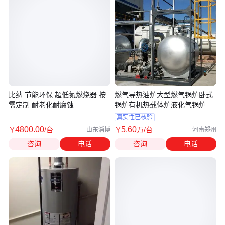
比纳 节能环保 超低氮燃烧器 按
燃气导热油炉大型燃气锅炉卧式
需定制 耐老化耐腐蚀
锅炉有机热载体炉液化气锅炉
真实性已核验
4800
.00
5
.60
￥
/台
￥
万
/台
山东淄博
河南郑州
咨询
电话
咨询
电话