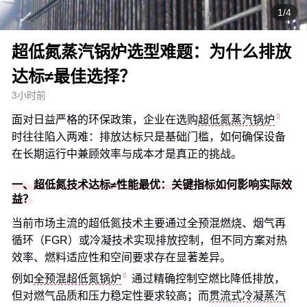
1/4
超低氮蒸汽锅炉选型难题：为什么排放
达标≠最佳选择？
3小时前
面对日益严格的环保政策，企业在选购
超低氮蒸汽锅炉
时往往陷入两难：排放达标只是基础门槛，如何确保设备
在长期运行中兼顾效率与成本才是真正的挑战。
一、超低氮技术达标≠性能最优：关键指标如何影响实际效
益？
当前市场主流的超低氮技术主要通过全预混燃烧、烟气再
循环（FGR）或冷凝技术实现排放控制，但不同方案对热
效率、燃料适应性和空间要求存在显著差异。
例如
全预混超低氮锅炉
通过精确控制空燃比降低排放，
但对燃气品质和压力稳定性要求较高；而
贯流式冷凝蒸汽