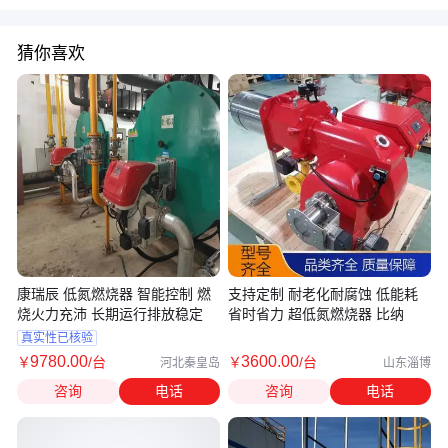
猜你喜欢
康瑞辰 低氮燃烧器 智能控制 燃
支持定制 耐老化耐腐蚀 低能耗
烧火力充沛 长期运行排放稳定
省时省力 超低氮燃烧器 比纳
真实性已核验
9780
.00
3600
.00
￥
/台
￥
/台
河北秦皇岛
山东淄博
咨询
电话
咨询
电话