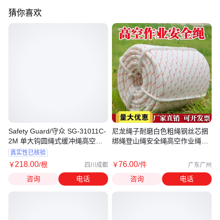
猜你喜欢
Safety Guard/守众 SG-31011C-
尼龙绳子耐磨白色粗绳钢丝芯捆
2M 单大钩圆绳式缓冲绳高空坠
绑绳登山绳安全绳高空作业绳保
落减震绳
险绳
真实性已核验
218
.00
76
.00
￥
/根
￥
/件
四川成都
广东广州
咨询
电话
咨询
电话