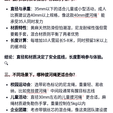
直径与承重
：35mm以下的适合儿童或小型活动，成人
比赛建议选40mm以上规格，像这款
40mm拔河绳
能
承受35人同时发力
材质特性
：黄麻天然防滑但怕潮湿，尼龙耐候性强但需
要戴手套，混合材质则平衡了两者优势
长度计算
：每增加10人需延长5-8米，同时预留3米以上
的缓冲段
结论：直径和材质决定了安全底线，长度影响参与体验。
🔍
三、不同场景下，哪种拔河绳更适合你？
校园运动会
：选带彩色标记的尼龙绳，重量轻、易收
纳，比如
竞技拔河绳
中间段通常有醒目标志线
儿童活动
：直径30mm左右的
儿童拔河绳
更合适，麻
绳材质避免勒伤手掌，重量控制在5kg以内
企业团建
：考虑带钢丝芯的混合绳，像这类团队建设拔