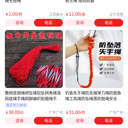
绳无极绳
救生绳 阻燃耐磨
1
.00
11
.00
￥
/件
￥
/米
江苏泰州
辽宁沈阳
咨询
电话
咨询
电话
撒网底纲绳绑坠绳铅坠网角绳渔
钓鱼失手绳防丢绳弹力绳防跑鱼
网底绳手绳网脚编织耐磨绳手工
绳工具绳防坠绳落防脱绳安全手
编织
绳
真实性已核验
38
.00
31
.00
￥
/0
￥
/件
广东广州
广东广州
咨询
电话
咨询
电话