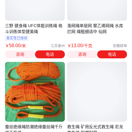
三野 健身绳 UFC体能训练绳 格
渔网绳单层网 聚乙烯网绳 水库
斗训练体型健美绳
拦网 绳粗细适中 仙网
真实性已核验
58
.00
13
.00
￥
/米
￥
/千克
江苏泰州
安徽蚌埠
咨询
电话
咨询
电话
蚕丝绝缘绳防潮绝缘蚕丝绳千斤
救生绳 矿用反光式救生绳 尼龙