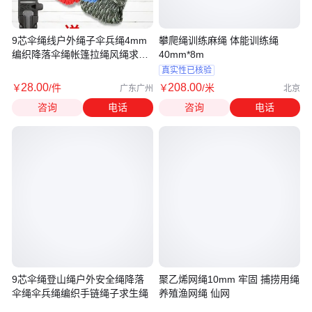
9芯伞绳线户外绳子伞兵绳4mm
攀爬绳训练麻绳 体能训练绳
编织降落伞绳帐篷拉绳风绳求生
40mm*8m
安全绳
真实性已核验
28
.00
208
.00
￥
/件
￥
/米
广东广州
北京
咨询
电话
咨询
电话
9芯伞绳登山绳户外安全绳降落
聚乙烯网绳10mm 牢固 捕捞用绳
伞绳伞兵绳编织手链绳子求生绳
养殖渔网绳 仙网