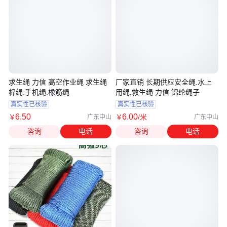
求生绳 力信 高空作业绳 求生绳
厂家直销 长期供应安全绳.水上
棉绳.手机绳.橡筋绳
用绳.救生绳 力信 锦纶绳子
真实性已核验
真实性已核验
6
.50
6
.00
￥
￥
/米
广东中山
广东中山
咨询
电话
咨询
电话