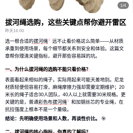
1/4
拔河绳选购，这些关键点帮你避开雷区
昨天16:00
选一根合适的
拔河绳
远不止看价格这么简单——从材质
承重到使用场景，每个细节都关系到安全和体验。这篇文
章帮你理清关键指标，避开那些容易踩的坑。
一、为什么拔河绳的选购不能只看价格？
表面看起来相似的绳子，实际用起来可能天差地别。尼龙
材质轻便但容易打滑，麻绳摩擦力强却需要定期维护；20
米长的绳子适合30人团队，40人以上就需要30米规格。更
关键的是，普通
彩色布拔河绳
和加钢丝芯的专业绳，在
抗拉强度上根本不是一个量级。
结论：先明确使用场景和人数，再谈性价比。
🎯
二、拔河绳的核心指标，你真的了解吗？