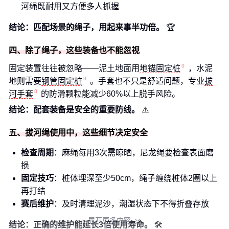
河绳既耐用又方便多人抓握
结论：匹配场景的绳子，用起来事半功倍。
🏆
四、除了绳子，这些装备也不能忽视
固定装置往往被忽略——泥土地面用
地锚固定桩
，水泥
地则需要
钢管固定桩
。手套也不只是舒适问题，专业
拔
河手套
的防滑颗粒能减少60%以上脱手风险。
结论：配套装备是安全的重要防线。
⚠️
五、拔河绳使用中，这些细节决定安全
检查周期
：麻绳每用3次需晾晒，尼龙绳要检查表面磨
损
固定技巧
：桩体埋深至少50cm，绳子缠绕桩体2圈以上
再打结
赛后维护
：及时清理泥沙，潮湿状态下不得折叠存放
展开更多内容

结论：正确的维护能延长3倍使用寿命。
🛠️