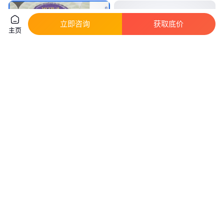
立即咨询
获取底价
主页
YORA 5mm高强威亚绳舞台特技
500米绝缘丙纶绳户外高空作业
专用1.8吨超高分子量聚乙烯绳可
救援绳防潮绝缘绳
定制
真实性已核验
真实性已核验
9
.00
2
.45
￥
/米
￥
北京
河北廊坊
咨询
电话
咨询
电话