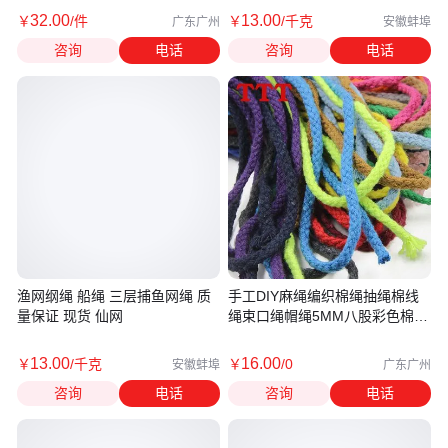
32
.00
13
.00
￥
/件
￥
/千克
广东广州
安徽蚌埠
咨询
电话
咨询
电话
渔网纲绳 船绳 三层捕鱼网绳 质
手工DIY麻绳编织棉绳抽绳棉线
量保证 现货 仙网
绳束口绳帽绳5MM八股彩色棉绳
捆绑绳
13
.00
16
.00
￥
/千克
￥
/0
安徽蚌埠
广东广州
咨询
电话
咨询
电话