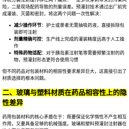
险，二是现场配药导致的剂量误差。预灌封技术通过出厂前完
成灌装、灭菌和密封，将这两个问题一次性解决：
减少操作环节
：护士或患者无需抽吸药液，直接拆除包
装即可注射
剂量精确可控
：生产线上完成的灌装精度远高于人工操
作
特殊药物适配
：对于
胰岛素注射笔
等需要频繁注射的药
物，预灌封形态更符合使用习惯
但不同药品对包装材料的相容性要求差异巨大，这直接引出了
材质选择的根本问题。
二、玻璃与塑料材质在药品相容性上的隐
性差异
药用包装材料的核心矛盾在于：既要保证化学惰性不产生相互
作用，又要具备足够的机械强度。玻璃和
塑料预灌封注射器
在