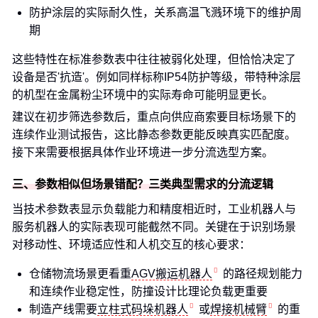
防护涂层的实际耐久性，关系高温飞溅环境下的维护周
期
这些特性在标准参数表中往往被弱化处理，但恰恰决定了
设备是否'抗造'。例如同样标称IP54防护等级，带特种涂层
的机型在金属粉尘环境中的实际寿命可能明显更长。
建议在初步筛选参数后，重点向供应商索要目标场景下的
连续作业测试报告，这比静态参数更能反映真实匹配度。
接下来需要根据具体作业环境进一步分流选型方案。
三、参数相似但场景错配？三类典型需求的分流逻辑
当技术参数表显示负载能力和精度相近时，工业机器人与
服务机器人的实际表现可能截然不同。关键在于识别场景
对移动性、环境适应性和人机交互的核心要求：
仓储物流场景更看重
AGV搬运机器人
的路径规划能力
和连续作业稳定性，防撞设计比理论负载更重要
制造产线需要
立柱式码垛机器人
或
焊接机械臂
的重