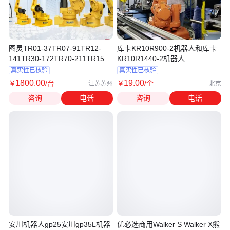
图灵TR01-37TR07-91TR12-
库卡KR10R900-2机器人和库卡
141TR30-172TR70-211TR155-
KR10R1440-2机器人
320机器人
真实性已核验
真实性已核验
1800
.00
19
.00
￥
/台
￥
/个
江苏苏州
北京
咨询
电话
咨询
电话
安川机器人gp25安川gp35L机器
优必选商用Walker S Walker X熊