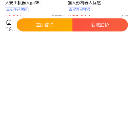
人安川机器人gp35L
猫人形机器人优悠
真实性已核验
真实性已核验
3
.00
888
.00
￥
/台
￥
/个
江苏苏州
上海
立即咨询
获取底价
咨询
电话
咨询
电话
主页
ex人形机器人EX仿真人形机器
多款新品发布，埃斯顿人形机器
人
人就在今天，
真实性已核验
真实性已核验
888
.00
11
.37
￥
/个
￥
万
/台
上海
上海
咨询
电话
咨询
电话