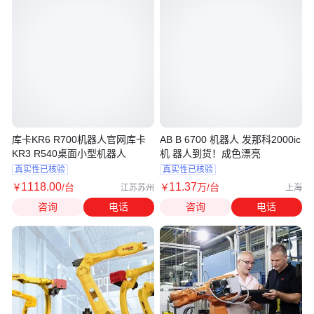
库卡KR6 R700机器人官网库卡
AB B 6700 机器人 发那科2000ic
KR3 R540桌面小型机器人
机 器人到货！成色漂亮
真实性已核验
真实性已核验
1118
.00
11
.37
￥
/台
￥
万
/台
江苏苏州
上海
咨询
电话
咨询
电话