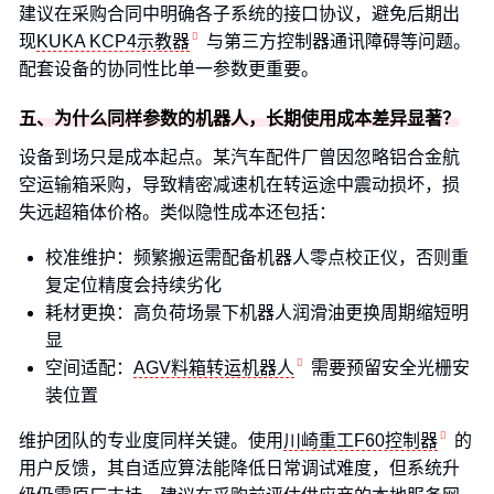
建议在采购合同中明确各子系统的接口协议，避免后期出
现
KUKA KCP4示教器
与第三方控制器通讯障碍等问题。
配套设备的协同性比单一参数更重要。
五、为什么同样参数的机器人，长期使用成本差异显著？
设备到场只是成本起点。某汽车配件厂曾因忽略铝合金航
空运输箱采购，导致精密减速机在转运途中震动损坏，损
失远超箱体价格。类似隐性成本还包括：
校准维护：频繁搬运需配备机器人零点校正仪，否则重
复定位精度会持续劣化
耗材更换：高负荷场景下机器人润滑油更换周期缩短明
显
空间适配：
AGV料箱转运机器人
需要预留安全光栅安
装位置
维护团队的专业度同样关键。使用
川崎重工F60控制器
的
用户反馈，其自适应算法能降低日常调试难度，但系统升