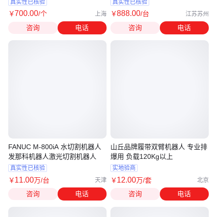
定
真实性已核验
真实性已核验
700
.00
888
.00
￥
/个
￥
/台
上海
江苏苏州
咨询
电话
咨询
电话
FANUC M-800iA 水切割机器人
山丘品牌履带双臂机器人 专业排
发那科机器人激光切割机器人
爆用 负载120Kg以上
真实性已核验
实地验商
11
.00
12
.00
￥
万
/台
￥
万
/套
天津
北京
咨询
电话
咨询
电话