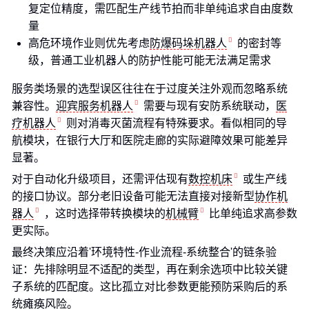
复定位精度，需匹配生产线节拍而非单纯追求自由度数
量
高危环境作业则优先考虑
防爆码垛机器人
的密封等
级，普通工业机器人的防护性能可能无法满足需求
服务类场景的选型误区往往在于过度关注外观而忽略系统
兼容性。
迎宾服务机器人
需要与现有安防系统联动，
医
疗机器人
则对消毒灭菌流程有特殊要求。看似相同的导
航模块，在银行大厅和医院走廊的实际避障效果可能差异
显著。
对于自动化升级项目，还需评估现有
数控机床
或生产线
的接口协议。部分老旧设备可能无法直接对接新型
协作机
器人
，这时选择带转换模块的
机械臂
比单纯追求高参数
更实际。
最终决策应沿着'环境特性-作业流程-系统整合'的链条验
证：先排除明显不适配的类型，再在剩余选项中比较关键
子系统的匹配度。这比孤立对比参数更能预防采购后的系
统瘫痪风险。