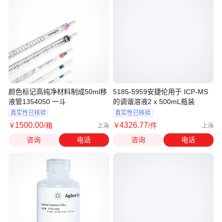
颜色标记高纯净材料制成50ml移
5185-5959安捷伦用于 ICP-MS
液管1354050 一斗
的调谐溶液2 x 500mL瓶装
真实性已核验
真实性已核验
1500
.00
4326
.77
￥
/箱
￥
/件
上海
上海
咨询
电话
咨询
电话