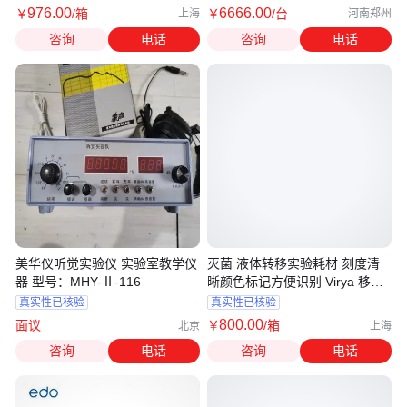
976
.00
6666
.00
￥
/箱
￥
/台
上海
河南郑州
咨询
电话
咨询
电话
美华仪听觉实验仪 实验室教学仪
灭菌 液体转移实验耗材 刻度清
器 型号：MHY-Ⅱ-116
晰颜色标记方便识别 Virya 移液
管10mL
真实性已核验
真实性已核验
800
.00
面议
￥
/箱
北京
上海
咨询
电话
咨询
电话