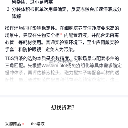
留杂质，过小易堵塞
分装体积根据单次用量确定，反复冻融会加速溶液成分
降解
操作环境同样影响稳定性。在细胞培养等洁净度要求高的
场景中，建议在
生物安全柜
内配置溶液，并配合
无菌离
心管
等耗材使用。普通实验室环境下，至少应佩戴
实验
手套
和
防护眼镜
避免人为污染。
TBS溶液的选购本质是参数精度、实验场景与配套条件的
展开更多内容

三角匹配。先根据Western blot或免疫组化等具体需求确定
缓冲体系，再评估移液枪头、磁力搅拌子等配套耗材的适
配性，最后通过规范的配置和储存流程锁定稳定性。这三
层决策缺一不可。
想找货源？
采购商品