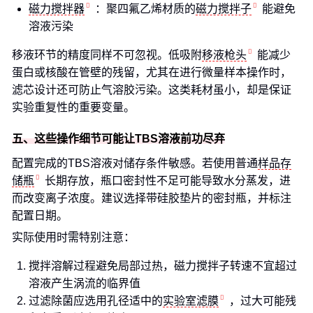
磁力搅拌器
：聚四氟乙烯材质的
磁力搅拌子
能避免
溶液污染
移液环节的精度同样不可忽视。低吸附
移液枪头
能减少
蛋白或核酸在管壁的残留，尤其在进行微量样本操作时，
滤芯设计还可防止气溶胶污染。这类耗材虽小，却是保证
实验重复性的重要变量。
五、这些操作细节可能让TBS溶液前功尽弃
配置完成的TBS溶液对储存条件敏感。若使用普通
样品存
储瓶
长期存放，瓶口密封性不足可能导致水分蒸发，进
而改变离子浓度。建议选择带硅胶垫片的密封瓶，并标注
配置日期。
实际使用时需特别注意：
搅拌溶解过程避免局部过热，磁力搅拌子转速不宜超过
溶液产生涡流的临界值
过滤除菌应选用孔径适中的
实验室滤膜
，过大可能残