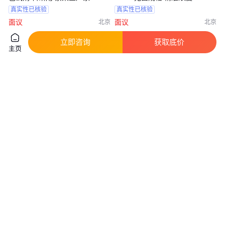
真实性已核验
真实性已核验
面议
面议
北京
北京
咨询
电话
咨询
电话
立即咨询
获取底价
主页
PC-12细胞（大鼠肾上腺嗜铬细
6610030000安捷伦ICP-OES波
胞瘤细胞（未分化））
长校准溶液500mL
真实性已核验
真实性已核验
1500
.00
6478
.00
￥
/瓶
￥
/盒
湖北武汉
上海
咨询
电话
咨询
电话