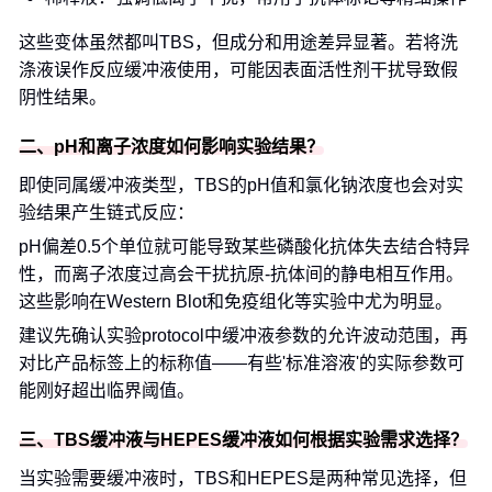
这些变体虽然都叫TBS，但成分和用途差异显著。若将洗
涤液误作反应缓冲液使用，可能因表面活性剂干扰导致假
阴性结果。
二、pH和离子浓度如何影响实验结果？
即使同属缓冲液类型，TBS的pH值和氯化钠浓度也会对实
验结果产生链式反应：
pH偏差0.5个单位就可能导致某些磷酸化抗体失去结合特异
性，而离子浓度过高会干扰抗原-抗体间的静电相互作用。
这些影响在Western Blot和免疫组化等实验中尤为明显。
建议先确认实验protocol中缓冲液参数的允许波动范围，再
对比产品标签上的标称值——有些'标准溶液'的实际参数可
能刚好超出临界阈值。
三、TBS缓冲液与HEPES缓冲液如何根据实验需求选择？
当实验需要缓冲液时，TBS和HEPES是两种常见选择，但