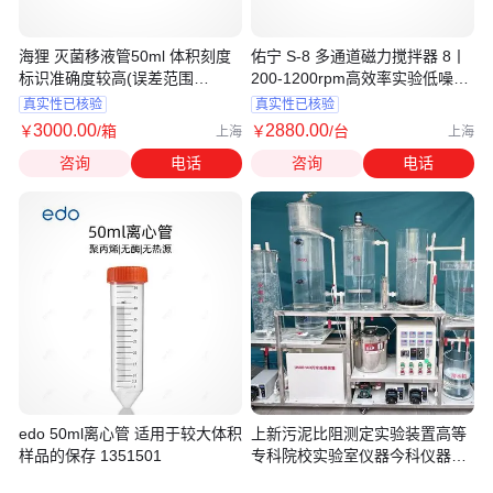
海狸 灭菌移液管50ml 体积刻度
佑宁 S-8 多通道磁力搅拌器 8丨
标识准确度较高(误差范围
200-1200rpm高效率实验低噪音
±2.0%)43004
免维护
真实性已核验
真实性已核验
3000
.00
2880
.00
￥
/箱
￥
/台
上海
上海
咨询
电话
咨询
电话
edo 50ml离心管 适用于较大体积
上新污泥比阻测定实验装置高等
样品的保存 1351501
专科院校实验室仪器今科仪器厂
家