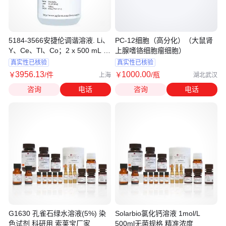
5184-3566安捷伦调谐溶液. Li、
PC-12细胞（高分化）（大鼠肾
Y、Ce、Tl、Co；2 x 500 mL 瓶
上腺嗜铬细胞瘤细胞）
装
真实性已核验
真实性已核验
3956
.13
1000
.00
￥
/件
￥
/瓶
上海
湖北武汉
咨询
电话
咨询
电话
G1630 孔雀石绿水溶液(5%) 染
Solarbio氯化钙溶液 1mol/L
色试剂 科研用 索莱宝厂家
500ml无菌规格 精准浓度