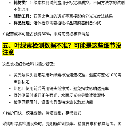
耗材类
：
叶绿素检测试剂盒
用于标定和质控，不同方法学的试剂
不能混用
辅助工具
：石英
比色皿
的透光率直接影响分光光度法结果
样品处理
：活体检测需要
植物样品研磨器
制备匀浆
⚡ 配套成本可能占预算30%，采购前务必核算清楚
五、叶绿素检测数据不准？可能是这些细节没
注意
这些实操细节教科书很少提及：
荧光法探头要定期用
叶绿素标准溶液
校准，温度每变化10℃需
重新标定
比色皿使用前后需用镜头纸擦拭，避免指纹影响透光率
野外测量时避开正午强光，水面反光会导致读数漂移
检测蓝绿藻时，设备需具备特定波长激发功能
⚡ 维护口诀：校准要勤，清洁要细，存储要妥
采购叶绿素检测设备时，先明确监测频率、精度要求和预算范围。实