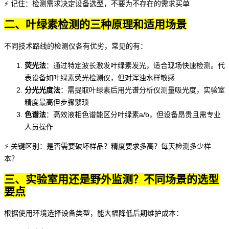
⚡ 记住：检测需求决定设备选型，不要为不存在的需求买单
二、叶绿素检测的三种原理和适用场景
不同技术路线的检测仪各有优劣，常见的有：
荧光法
：通过特定波长激发叶绿素发光，适合现场快速检测。代
表设备如
叶绿素荧光检测仪
，但对浑浊水样敏感
分光光度法
：需提取叶绿素后用
光谱分析仪
测量吸光度，实验室
精度最高但步骤繁琐
色谱法
：高效液相色谱能区分叶绿素a/b，但设备昂贵且需专业
人员操作
⚡ 关键区别：是否需要破坏样品？精度要求多高？每天检测多少样
本？
三、实验室用还是野外监测？不同场景的选型
要点
根据使用环境选择设备类型，能大幅降低后期维护成本：