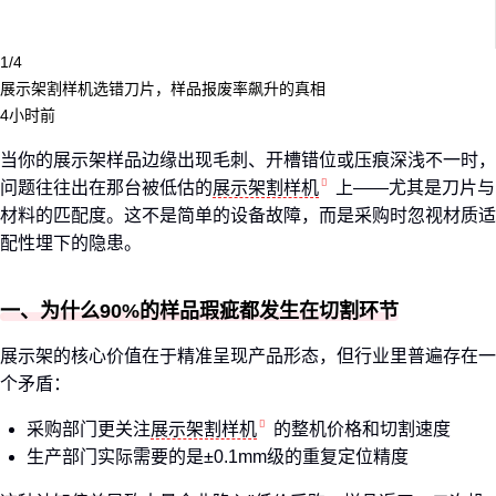
1/4
展示架割样机选错刀片，样品报废率飙升的真相
4小时前
当你的展示架样品边缘出现毛刺、开槽错位或压痕深浅不一时，
问题往往出在那台被低估的
展示架割样机
上——尤其是刀片与
材料的匹配度。这不是简单的设备故障，而是采购时忽视材质适
配性埋下的隐患。
一、为什么90%的样品瑕疵都发生在切割环节
展示架的核心价值在于精准呈现产品形态，但行业里普遍存在一
个矛盾：
采购部门更关注
展示架割样机
的整机价格和切割速度
生产部门实际需要的是±0.1mm级的重复定位精度