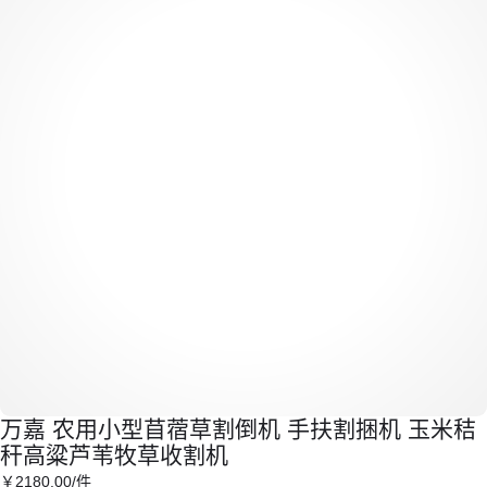
万嘉 农用小型苜蓿草割倒机 手扶割捆机 玉米秸
秆高粱芦苇牧草收割机
￥
2180
.00
/件