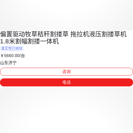
偏置驱动牧草秸秆割搂草 拖拉机液压割搂草机
1.8米割幅割搂一体机
真实性已核验
￥
5660
.00
/台
山东济宁
咨询
电话