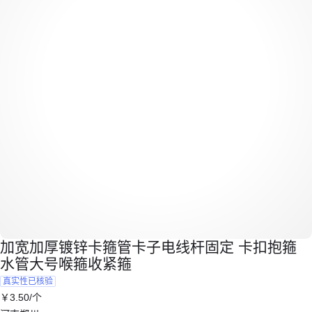
加宽加厚镀锌卡箍管卡子电线杆固定 卡扣抱箍
水管大号喉箍收紧箍
真实性已核验
￥
3
.50
/个