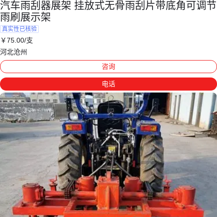
汽车雨刮器展架 挂放式无骨雨刮片带底角可调节
雨刷展示架
真实性已核验
￥
75
.00
/支
河北沧州
咨询
电话