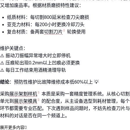
又增加废品率。根据材质磨损特性建议：
纸质材料：每切割800延米检查刀尖磨损
亚克力材料：每200小时更换冷却刀头
复合材质：备两套
切割刀片
轮换使用
维护关键点：
⚠️ 振动刀振幅异常增大时立即停机
⚠️ 压痕轮出现0.2mm以上凹痕必须更换
⚠️ 每日工作结束用酒精清理导轨
结论
：预防性维护比故障维修成本低60%以上 💡
采购
展示架割样机
本质是采购一套精度管理系统。从核心切割
单元到
展示架模具
的配合度，从主设备选型到耗材管理，每个
环节都需要专业匹配。下次遇到样品问题时，不妨先检查刀片与
材料的对话是否在同一个频道上。
展开更多内容
