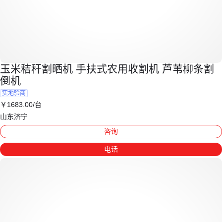
玉米秸秆割晒机 手扶式农用收割机 芦苇柳条割
倒机
实地验商
￥
1683
.00
/台
山东济宁
咨询
电话