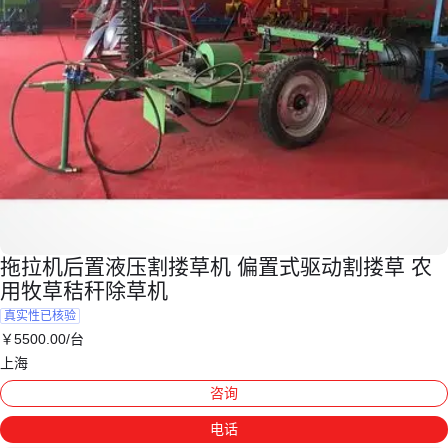
拖拉机后置液压割搂草机 偏置式驱动割搂草 农
用牧草秸秆除草机
真实性已核验
￥
5500
.00
/台
上海
咨询
电话