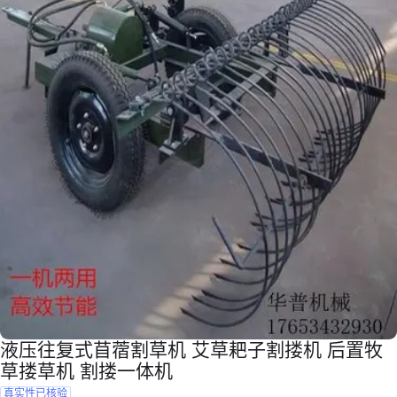
液压往复式苜蓿割草机 艾草耙子割搂机 后置牧
草搂草机 割搂一体机
真实性已核验