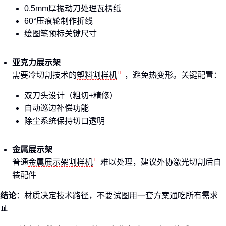
0.5mm厚振动刀处理瓦楞纸
60°压痕轮制作折线
绘图笔预标关键尺寸
亚克力展示架
需要冷切割技术的
塑料割样机
，避免热变形。关键配置：
双刀头设计（粗切+精修）
自动巡边补偿功能
除尘系统保持切口透明
金属展示架
普通
金属展示架割样机
难以处理，建议外协激光切割后自
装配件
结论
：材质决定技术路径，不要试图用一套方案通吃所有需求
📊