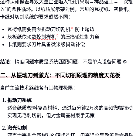
这种认知偏差导致大量企业陷入"低价采购→样品返工→二次投
入"的恶性循环。以纸质展示架为例，常见的瓦楞纸、灰板纸、
卡纸对切割系统的要求截然不同：
瓦楞纸需要高频
振动刀切割机
防止塌边
灰板纸依赖
数控割样机
的压痕轮控制力道
卡纸则要求刀片具备微米级抖动补偿
结论
：精度问题本质是系统匹配问题，不是单点设备问题 ⚙️
二、从振动刀到激光：不同切割原理的精度天花板
当前主流技术路线各有其物理极限：
振动刀系统
适合纸质/塑料复合材料，通过每分钟2万次的高频微幅振动
实现无毛刺切割，但对金属基材束手无策
激光切割
亚克力等非金属材料的理想选择，但高温会导致纸质样品碳