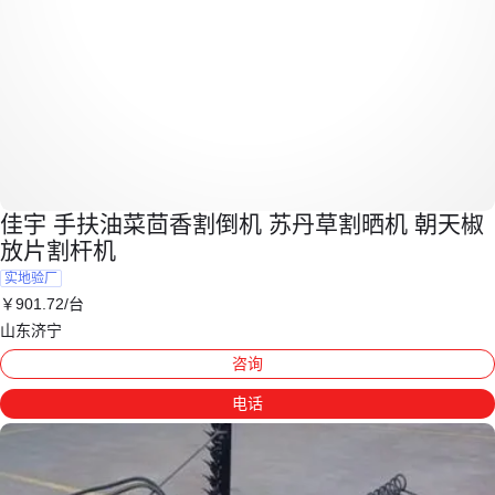
佳宇 手扶油菜茴香割倒机 苏丹草割晒机 朝天椒
放片割杆机
实地验厂
￥
901
.72
/台
山东济宁
咨询
电话