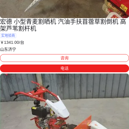
宏德 小型青麦割晒机 汽油手扶苜蓿草割倒机 高
架芦苇割杆机
实地验商
￥
1341
.00
/台
山东济宁
咨询
电话