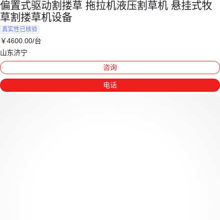
偏置式驱动割搂草 拖拉机液压割草机 悬挂式牧
草割搂草机设备
真实性已核验
￥
4600
.00
/台
山东济宁
咨询
电话