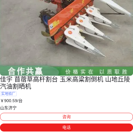
佳宇 苜蓿草高杆割台 玉米高粱割倒机 山地丘陵
汽油割晒机
实地验厂
￥
900
.59
/台
山东济宁
咨询
电话