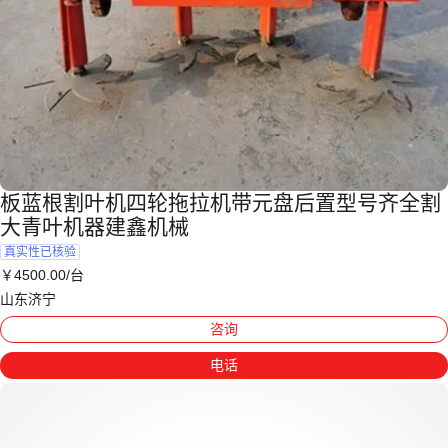
板蓝根割叶机四轮拖拉机带元盘后置型号齐全割
大青叶机器建鑫机械
真实性已核验
￥
4500
.00
/台
山东济宁
咨询
电话