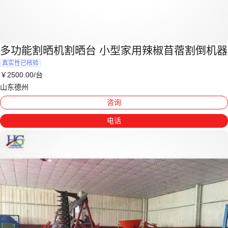
多功能割晒机割晒台 小型家用辣椒苜蓿割倒机器
真实性已核验
￥
2500
.00
/台
山东德州
咨询
电话