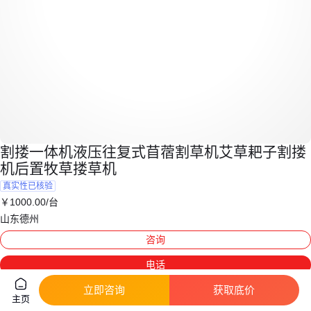
割搂一体机液压往复式苜蓿割草机艾草耙子割搂
机后置牧草搂草机
真实性已核验
￥
1000
.00
/台
山东德州
咨询
电话
立即咨询
获取底价
主页