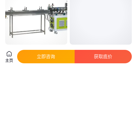
双螺杆挤出机 粉煤灰造粒机 PS
兴远 185型废旧塑料再生造粒机
PE PLA PBAT 废旧塑料再生设备
设备 EVA颗粒机 免费安装 代培
立即咨询
获取底价
主页
技术
真实性已核验
真实性已核验
8
.60
3
.95
￥
万
/套
￥
万
/台
广东东莞
河南郑州
咨询
电话
咨询
电话