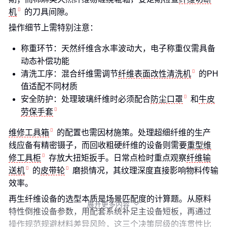
机
的刀具间隙。
操作细节上需特别注意：
称重环节：天然纤维含水率波动大，电子称重仪需具备
动态补偿功能
清洗工序：混合纤维需调节
纤维表面改性清洗机
的PH
值适配不同材质
安全防护：处理玻璃纤维时必须配合
防尘口罩
和
牛皮
劳保手套
维修工具箱
的配置也需因材施策。处理超细纤维的生产
线应备有精密镊子，而回收粗硬纤维的设备则需要
重型维
修工具柜
存放大扭矩扳手。日常点检时重点观察
纤维输
送机
的
皮带轮
磨损情况，其纹理深度直接影响物料传输
效率。
再生纤维设备的选型本质是场景匹配度的计算题。从原料
展开更多内容

特性倒推设备参数，用配套系统补足主设备短板，再通过
操作规范规避材料差异风险，这三个决策层级的连贯性比