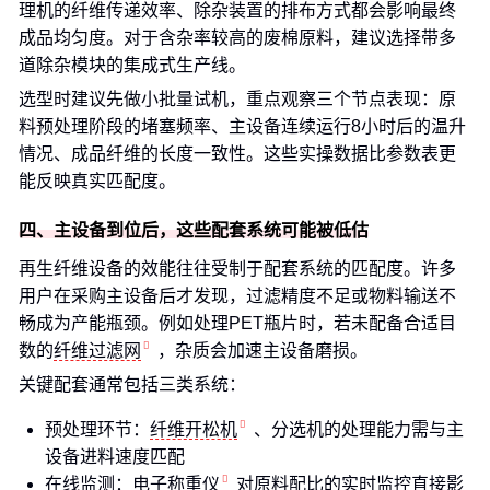
理机的纤维传递效率、除杂装置的排布方式都会影响最终
成品均匀度。对于含杂率较高的废棉原料，建议选择带多
道除杂模块的集成式生产线。
选型时建议先做小批量试机，重点观察三个节点表现：原
料预处理阶段的堵塞频率、主设备连续运行8小时后的温升
情况、成品纤维的长度一致性。这些实操数据比参数表更
能反映真实匹配度。
四、主设备到位后，这些配套系统可能被低估
再生纤维设备的效能往往受制于配套系统的匹配度。许多
用户在采购主设备后才发现，过滤精度不足或物料输送不
畅成为产能瓶颈。例如处理PET瓶片时，若未配备合适目
数的
纤维过滤网
，杂质会加速主设备磨损。
关键配套通常包括三类系统：
预处理环节：
纤维开松机
、分选机的处理能力需与主
设备进料速度匹配
在线监测：
电子称重仪
对原料配比的实时监控直接影