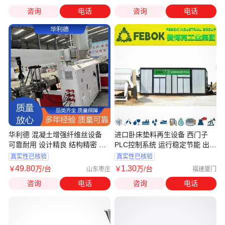
咨询
电话
咨询
电话
华利德 混凝土增强纤维丝设备
进口卧床垫料再生设备 西门子
可靠耐用 设计精良 结构精密 使
PLC控制系统 运行稳定节能 出料
用寿命长
快自动
真实性已核验
真实性已核验
49
.80
1
.30
￥
万
/台
￥
万
/台
山东枣庄
福建厦门
咨询
电话
咨询
电话