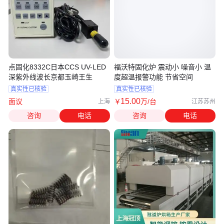
点固化8332C日本CCS UV-LED
福沃特固化炉 震动小 噪音小 温
深紫外线波长京都玉崎王生
度超温报警功能 节省空间
真实性已核验
真实性已核验
15
.00
面议
￥
万
/台
上海
江苏苏州
咨询
电话
咨询
电话