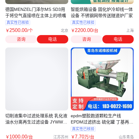
德国MENZEL门泽尔MS SD3用
智能烘箱设备 固化炉冷却线一体
于将空气直接喷在主体上的喷嘴
设备 不锈钢网带传送隧道炉厂家
真实性已核验
真实性已核验
2500
.00
2200
.00
￥
/个
￥
/台
北京
上海
咨询
电话
咨询
电话
切削液集中过滤处理系统 乳化液
epdm塑胶跑道颗粒生产线
油水分离再生过滤设备 JYWW系
EPDM过滤挤出 硫化罐 丁基再生
列
橡胶设备
真实性已核验
1000
.00
7
.70
￥
/台
￥
万
/台
江苏苏州
山东青岛