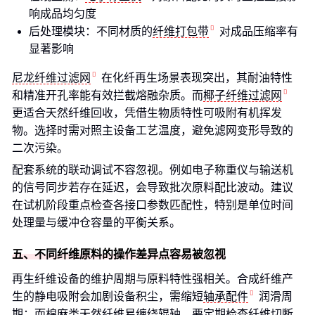
响成品均匀度
后处理模块：不同材质的
纤维打包带
对成品压缩率有
显著影响
尼龙纤维过滤网
在化纤再生场景表现突出，其耐油特性
和精准开孔率能有效拦截熔融杂质。而
椰子纤维过滤网
更适合天然纤维回收，凭借生物质特性可吸附有机挥发
物。选择时需对照主设备工艺温度，避免滤网变形导致的
二次污染。
配套系统的联动调试不容忽视。例如电子称重仪与输送机
的信号同步若存在延迟，会导致批次原料配比波动。建议
在试机阶段重点检查各接口参数匹配性，特别是单位时间
处理量与缓冲仓容量的平衡关系。
五、不同纤维原料的操作差异点容易被忽视
再生纤维设备的维护周期与原料特性强相关。合成纤维产
生的静电吸附会加剧设备积尘，需缩短
轴承配件
润滑周
期；而棉麻类天然纤维易缠绕辊轴，要定期检查
纤维切断