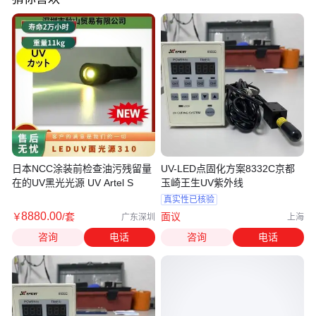
日本NCC涂装前检查油污残留量
UV-LED点固化方案8332C京都
在的UV黑光光源 UV Artel S
玉崎王生UV紫外线
真实性已核验
8880
.00
￥
/套
面议
广东深圳
上海
咨询
电话
咨询
电话