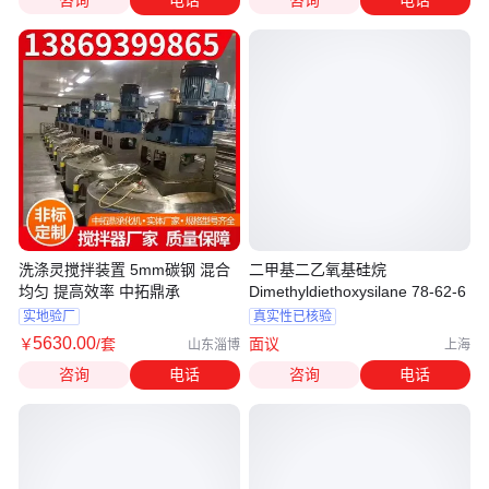
咨询
电话
咨询
电话
洗涤灵搅拌装置 5mm碳钢 混合
二甲基二乙氧基硅烷
均匀 提高效率 中拓鼎承
Dimethyldiethoxysilane 78-62-6
实地验厂
真实性已核验
5630
.00
￥
/套
面议
山东淄博
上海
咨询
电话
咨询
电话