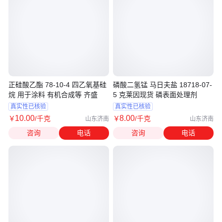
正硅酸乙酯 78-10-4 四乙氧基硅
磷酸二氢锰 马日夫盐 18718-07-
烷 用于涂料 有机合成等 齐盛
5 克莱因现货 磷表面处理剂
真实性已核验
真实性已核验
10
.00
8
.00
￥
/千克
￥
/千克
山东济南
山东济南
咨询
电话
咨询
电话