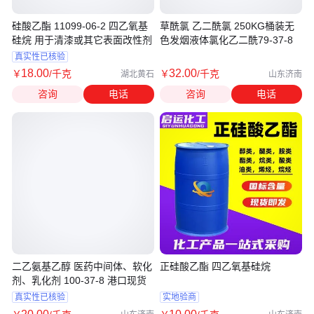
硅酸乙酯 11099-06-2 四乙氧基
草酰氯 乙二酰氯 250KG桶装无
硅烷 用于清漆或其它表面改性剂
色发烟液体氯化乙二酰79-37-8
真实性已核验
18
.00
32
.00
￥
/千克
￥
/千克
湖北黄石
山东济南
咨询
电话
咨询
电话
二乙氨基乙醇 医药中间体、软化
正硅酸乙酯 四乙氧基硅烷
剂、乳化剂 100-37-8 港口现货
真实性已核验
实地验商