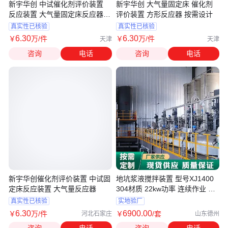
新宇华创 中试催化剂评价装置
新宇华创 大气量固定床 催化剂
反应装置 大气量固定床反应器生
评价装置 方形反应器 按需设计
产
真实性已核验
真实性已核验
6
.30
6
.30
￥
万
/件
￥
万
/件
天津
天津
咨询
电话
咨询
电话
新宇华创催化剂评价装置 中试固
地坑浆液搅拌装置 型号XJ1400
定床反应装置 大气量反应器
304材质 22kw功率 连续作业 熙
浩机械
真实性已核验
实地验厂
6
.30
6900
.00
￥
万
/件
￥
/套
河北石家庄
山东德州