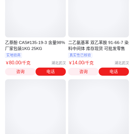
乙萘酚 CAS#135-19-3 含量98%
二乙氨基苯 双乙苯胺 91-66-7 染
厂家包装1KG 25KG
料中间体 库存现货 可批发零售
实地验商
真实性已核验
80
.00
14
.00
￥
/千克
￥
/千克
湖北武汉
湖北武汉
咨询
电话
咨询
电话