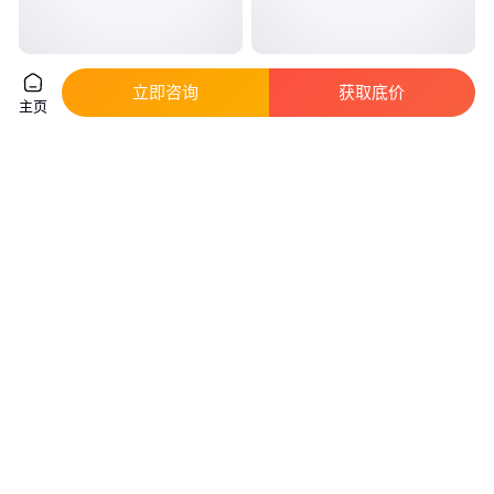
苯甲基磺酰氟PMSF 329-98-6 一
高纯度工业级马日夫盐 磷酸二氢
立即咨询
获取底价
种有机化合物 品质保证
锰 钢铁防锈 磷表面处理剂
主页
真实性已核验
真实性已核验
30
.00
12
.60
￥
/千克
￥
/千克
湖北武汉
广东广州
咨询
电话
咨询
电话
三聚氯化磷腈 六氯环三磷腈
三聚氯化磷腈 940-71-6 白色晶
940-71-6 纯度99%100g25kg阻
体 含量99% 样品可供 拆分大小