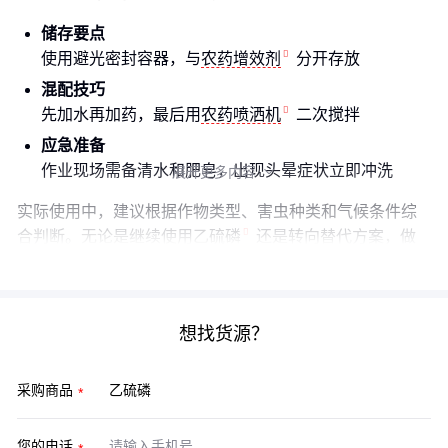
储存要点
使用避光密封容器，与
农药增效剂
分开存放
混配技巧
先加水再加药，最后用
农药喷洒机
二次搅拌
应急准备
作业现场需备清水和肥皂，出现头晕症状立即冲洗
展开更多内容

实际使用中，建议根据作物类型、害虫种类和气候条件综
合判断。无论是继续使用
乙硫磷
还是转向替代方案，做
好防护和精准施药才是关键。
想找货源？
采购商品
您的电话