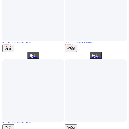
真实性已核验
真实性已核验
日本PEACOCK 孔雀深度计 T-2C指针针盘式深度规 深度测量仪
日本PEACOCK 孔雀深度计T-2W 针盘式深度量表 高精度深度规 原装正品
￥
599
.00
/个
￥
739
.00
/个
广东佛山
广东佛山
咨询
咨询
电话
电话
真实性已核验
丹麦Leitech 螺纹深度规 螺丝深度测量仪 深度计原装进口
Mitutoyo日本三丰数显深度游标卡尺571-201-30 202 203电子深度尺
￥
1899
.00
/个
￥
2148
.00
/台
广东佛山
江苏常州
咨询
咨询