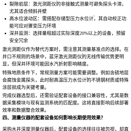
裂隙岩层：
激光测距仪
的非接触式测量可避免探头卡滞，
尤其适合倾斜井壁
高水位波动区：需搭配
存储型压力水位计
，其自动校正功
能可应对骤变压力环境
深井监测：选择量程超过实际深度20%以上的设备，预留
安全冗余
激光测距仪作为替代方案时，需注意其测量基准点的选择。在
井口不规则的场景中，
蓝牙激光测距仪
的无线传输优势更明
显，但深井环境可能因水汽折射影响精度。
特殊地质条件下，常规测量方案可能需要调整。例如含硫地层
会腐蚀金属探头，此时
耐高温压力水位计
的不锈钢材质或特殊
涂层就成为关键考量。
完成仪器选型后，还需验证配套设备的接口兼容性，尤其是数
据采集模块与现有监测系统的匹配度。这将直接影响后续部署
效率和数据整合效果。
四、测量仪器的配套设备如何影响长期使用效果？
采购水井深度测量仪器后，配套设备的选择往往被忽视，却直