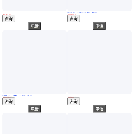
真实性已核验
实时在线监测 山体滑坡土体坍塌 多点图像位移测量系统 非接触式
日本PEACOCK孔雀深度计 T-3针盘式深度量表 深度测量仪 指针式深度规
￥
9
.80
万
/件
￥
923
.00
/个
黑龙江哈尔滨
广东佛山
咨询
咨询
电话
电话
真实性已核验
日本PEACOCK孔雀深度计 T-2针盘式深度量表 深度测量仪 指针式深度规
Mitutoyo三丰游标深度卡尺527-101 102 121 122 0-150
￥
839
.00
/个
￥
623
.00
/把
广东佛山
江苏常州
咨询
咨询
电话
电话