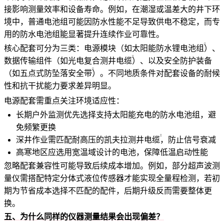
接影响测量效率和设备寿命。例如，在潮湿或温差大的井下环
境中，普通电池组可能因防水性能不足导致供电不稳定，而专
用的
防水电池组
能显著提升连续作业可靠性。
核心配套可分为三类：电源模块（如
太阳能防水锂电池组
）、
数据传输组件（如
光电复合测井电缆
）、以及安全防护装备
（如
五点式防坠落安全带
）。不同地质条件对配套设备的耐候
性和抗干扰能力要求差异明显。
电源配套需重点关注环境适应性：
长期户外监测优先选择支持太阳能充电的防水电池组，避
免频繁更换
深井作业需匹配耐高压的
凯夫拉测井电缆
，防止信号衰减
高寒地区应选用宽温域设计的电池，保障低温启动性能
忽略配套兼容性可能导致后续成本增加。例如，部分超声波测
量仪需搭配特定分体式液位传感器才能实现全量程检测，若初
期为节省成本选择不匹配的配件，后期升级反而需要整体更
换。
五、为什么同样的仪器测量结果会出现偏差？