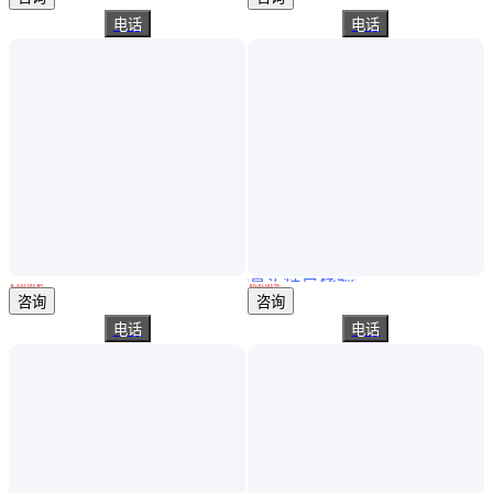
电话
电话
真实性已核验
深度卡尺 德国霍夫曼代理 万能游标卡尺 带数字显示
日本三丰Mitutoyo游标深度尺527-201深度游标卡尺0-150mm
￥
350
.00
/把
￥
630
.00
/件
广东深圳
广东广州
咨询
咨询
电话
电话