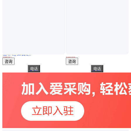
真实性已核验
YSI ProSwap Logger单端口温度/深度水质仪用于实时监测
河流水库防汛水位监测系统 明渠防汛水位深度监测站 质量保障 4G联网
￥
9899
.00
/个
￥
3000
.00
/套
江苏苏州
广东深圳
咨询
咨询
电话
电话