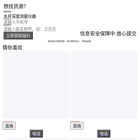
想找货源？
采购商品
您的电话
您的称呼
信息安全保障中·放心提交
立即获取报价
发送询价代表您同意
《用户服务协议》
《隐私政策》
猜你喜欢
可以显示温度曲线的测温仪 不易划伤 有良好的表面处理
可以显示温度曲线的测温仪 经久耐用 无延迟等不良反应
￥
899
.00
/台
￥
899
.00
/台
浙江杭州
浙江杭州
咨询
咨询
电话
电话