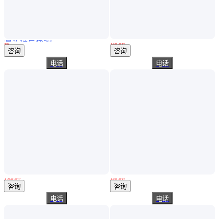
真实性已核验
航天睿博数显深度尺0-80mmDIY木工台锯深度高度孔深测量卡尺
深度卡尺 Hoffmann中国 内置无线传输数据 数显万能
面议
￥
350
.00
/把
陕西西安
广东深圳
咨询
咨询
电话
电话
JJG24-2016深度千分尺检定规程 钢球AUBAT-G06检定测量杆面平行度
深度卡尺 Hoffmann霍夫曼工具 万能游标卡尺 数字显示
￥
9998
.00
/个
￥
350
.00
/把
江苏无锡
广东深圳
咨询
咨询
电话
电话