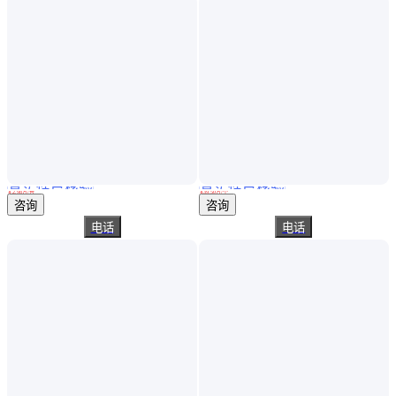
真实性已核验
真实性已核验
化验室煤质检测仪器设备 用于煤炭着火的温度的测定 微机燃点测定仪
多模态生理研究 具备多通道扩展功能 可提取行为与空间位置数据
￥
2
.98
万
/台
￥
39
.50
万
/个
河南鹤壁
北京
咨询
咨询
电话
电话