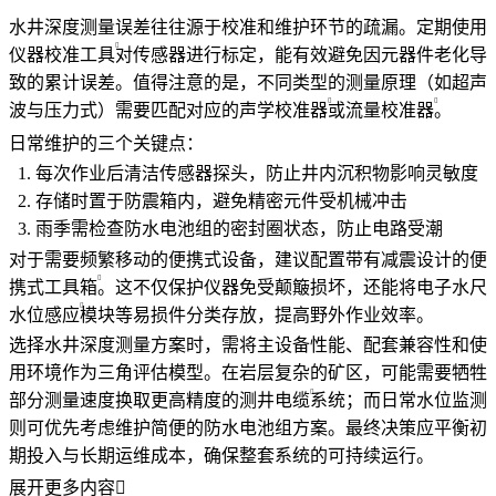
水井深度测量误差往往源于校准和维护环节的疏漏。定期使用
仪器校准工具
对传感器进行标定，能有效避免因元器件老化导
致的累计误差。值得注意的是，不同类型的测量原理（如超声
波与压力式）需要匹配对应的
声学校准器
或
流量校准器
。
日常维护的三个关键点：
每次作业后清洁传感器探头，防止井内沉积物影响灵敏度
存储时置于防震箱内，避免精密元件受机械冲击
雨季需检查防水电池组的密封圈状态，防止电路受潮
对于需要频繁移动的便携式设备，建议配置带有减震设计的
便
携式工具箱
。这不仅保护仪器免受颠簸损坏，还能将
电子水尺
水位感应
模块等易损件分类存放，提高野外作业效率。
选择水井深度测量方案时，需将主设备性能、配套兼容性和使
用环境作为三角评估模型。在岩层复杂的矿区，可能需要牺牲
部分测量速度换取更高精度的
测井电缆
系统；而日常水位监测
则可优先考虑维护简便的防水电池组方案。最终决策应平衡初
期投入与长期运维成本，确保整套系统的可持续运行。
展开更多内容
