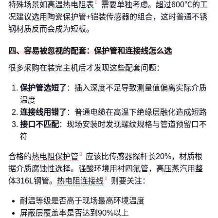
特殊场景如
高温热电阻表
需要单独考虑。超过600℃的工
况建议选用陶瓷保护管+铠装传感器的组合，这时普通不锈
钢材质反而会成为短板。
四、容易被忽视的配套：保护管和连接线怎么选
很多采购在装完主机后才发现这些配套问题：
保护管选短了
：插入深度不足导致测量值偏离实际介质
温度
连接线用错了
：普通电缆在高温下绝缘层融化造成短路
接口不匹配
：现场安装时发现螺纹规格与管道预留口不
符
合格的
热电阻保护管
应该比传感器探杆长20%，材质根
据介质腐蚀性选择。强酸环境用衬四氟管，高压蒸汽用整
体316L钢管。
热电阻连接线
则要关注：
耐温等级是否高于现场最高环境温度
屏蔽层覆盖率是否达到90%以上