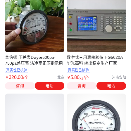
普信顿 压差表Dwyer500pa-
数字式三用表校验仪 HG5620A
750pa差压表 洁净室正压指示用
华光高科 输出稳定生产厂家
真实性已核验
真实性已核验
320
.00
5
.80
￥
/个
￥
万
/台
北京
河南安阳
咨询
电话
咨询
电话