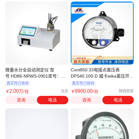
微量水分全自动测定仪 型
Cont850.33电接点差压表
号:HD86-NRWS-0901库号：
DPS40.100-D 威卡wika差压开关
M238269
表2*SPDT
真实性已核验
真实性已核验
2
.00
9900
.00
￥
万
/台
￥
/台
北京
陕西西安
咨询
电话
咨询
电话