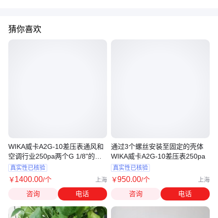
猜你喜欢
WIKA威卡A2G-10差压表通风和
通过3个螺丝安装至固定的壳体
空调行业250pa两个G 1/8"的内
WIKA威卡A2G-10差压表250pa
螺纹孔
真实性已核验
真实性已核验
1400
.00
950
.00
￥
/个
￥
/个
上海
上海
咨询
电话
咨询
电话