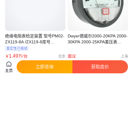
绝缘电阻表检定装置 型号PM02-
Dwyer德威尔2000-20KPA 2000-
ZX119-8A /ZX119-8库号
30KPA 2000-25KPA差压表
D401682
MAGNEHELIC
真实性已核验
1
.49
￥
万
/台
面议
北京
上海
咨询
电话
咨询
电话
立即咨询
获取底价
主页