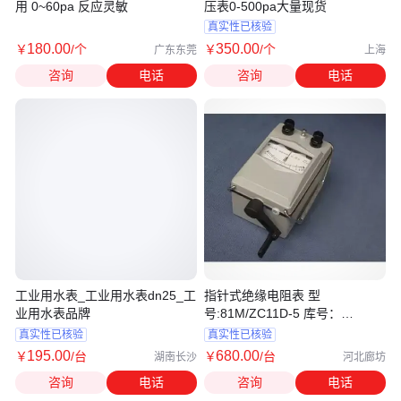
用 0~60pa 反应灵敏
压表0-500pa大量现货
真实性已核验
180
.00
350
.00
￥
/个
￥
/个
广东东莞
上海
咨询
电话
咨询
电话
工业用水表_工业用水表dn25_工
指针式绝缘电阻表 型
业用水表品牌
号:81M/ZC11D-5 库号：
D254439
真实性已核验
真实性已核验
195
.00
680
.00
￥
/台
￥
/台
湖南长沙
河北廊坊
咨询
电话
咨询
电话