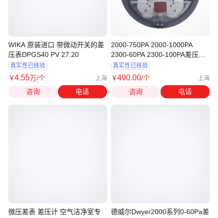
WIKA 原装进口 带微动开关的差
2000-750PA 2000-1000PA
压表DPGS40 PV 27.20
2300-60PA 2300-100PA差压表
Dwyer
真实性已核验
真实性已核验
4
.55
490
.00
￥
万
/个
￥
/个
上海
上海
咨询
电话
咨询
电话
微压差表 差压计 空气洁净室专
德威尔Dwyer2000系列0-60Pa差