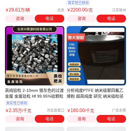
品质之选
真实性已核验
29
.61
2200
.00
￥
万
/辆
￥
/克
北京
江苏徐州
咨询
电话
咨询
电话
高纯铪粒 2-10mm 银灰色的过渡
分析纯度PTFE 纳米级聚四氟乙
金属 金属铪粒 Hf 99.95%铪颗粒
烯粉 超高纯度 研究 纳米级粒径
真实性已核验
2
.35
160
.00
￥
万
/千克
￥
/千克
河北张家口
广东东莞
咨询
电话
咨询
电话