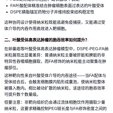
FA叶酸配体精准结合肿瘤细胞表面过表达的叶酸受体
DSPE磷脂锚定药物分子并维持胶束结构稳定性
这种协同设计使得纳米粒既能逃避免疫捕获，又能通过受
体介导的内吞作用高效进入靶细胞。
二、叶酸受体高表达肿瘤的胞吞效率如何提升？
在卵巢癌等叶酸受体高表达肿瘤模型中，DSPE-PEG-FA纳
米粒展现出显著差异：普通纳米粒主要被肝脏和脾脏的非
特异性吞噬细胞摄取，而FA修饰的纳米粒能主动聚集在肿
瘤部位。
这种靶向性来自叶酸受体介导的内吞途径——当FA配体与
受体结合后，会触发细胞膜内陷形成囊泡，使纳米粒整体
被摄入胞内。相比被动扩散的纳米粒，该途径的胞吞效率
可提升数个数量级。
但要注意：非靶向组织仍会通过流体相胞饮作用摄取少量
纳米粒，这要求精确控制PEG链长度与FA修饰密度之间的