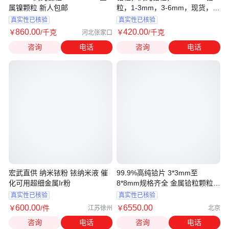
属镍颗粒 新人包邮
粒，1-3mm，3-6mm，现货，进
口铬粒
真实性已核验
真实性已核验
860
.00
420
.00
￥
/千克
￥
/千克
河北张家口
咨询
电话
咨询
电话
宏武直供 纳米铱粉 铱纳米液 催
99.9%高纯铪片 3*3mm至
化可用超细金属Ir粉
8*8mm规格齐全 金属铪粒颗粒定
制
真实性已核验
真实性已核验
600
.00
6550
.00
￥
/件
￥
江苏徐州
北京
咨询
电话
咨询
电话