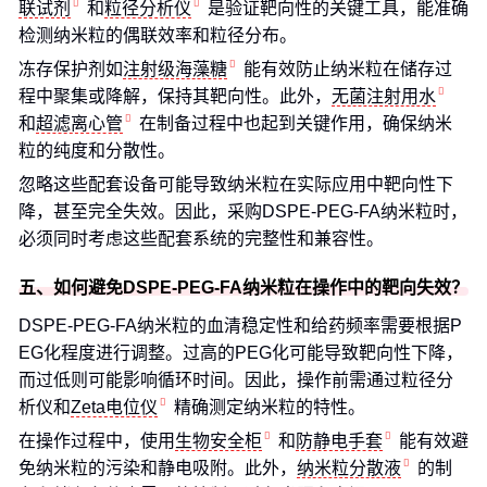
联试剂
和
粒径分析仪
是验证靶向性的关键工具，能准确
检测纳米粒的偶联效率和粒径分布。
冻存保护剂如
注射级海藻糖
能有效防止纳米粒在储存过
程中聚集或降解，保持其靶向性。此外，
无菌注射用水
和
超滤离心管
在制备过程中也起到关键作用，确保纳米
粒的纯度和分散性。
忽略这些配套设备可能导致纳米粒在实际应用中靶向性下
降，甚至完全失效。因此，采购DSPE-PEG-FA纳米粒时，
必须同时考虑这些配套系统的完整性和兼容性。
五、如何避免DSPE-PEG-FA纳米粒在操作中的靶向失效？
DSPE-PEG-FA纳米粒的血清稳定性和给药频率需要根据P
EG化程度进行调整。过高的PEG化可能导致靶向性下降，
而过低则可能影响循环时间。因此，操作前需通过粒径分
析仪和
Zeta电位仪
精确测定纳米粒的特性。
在操作过程中，使用
生物安全柜
和
防静电手套
能有效避
免纳米粒的污染和静电吸附。此外，
纳米粒分散液
的制