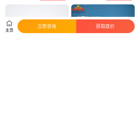
立即咨询
获取底价
主页
宏武纳米级铂粉 批量长期稳定供
宏武纳米钌粉 超细钌纳米粒子
应 高纯超细铂纳米颗粒
20nm Ru颗粒 粒度可定制
真实性已核验
真实性已核验
1600
.00
1300
.00
￥
/个
￥
/克
江苏徐州
江苏徐州
咨询
电话
咨询
电话