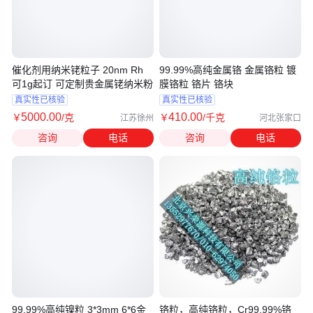
催化剂用纳米铑粒子 20nm Rh
99.99%高纯金属铬 金属铬粒 镀
可1g起订 可定制贵金属铑纳米粉
膜铬粒 铬片 铬块
真实性已核验
真实性已核验
5000
.00
410
.00
￥
/克
￥
/千克
江苏徐州
河北张家口
咨询
电话
咨询
电话
99.99%高纯镍粒 3*3mm 6*6金
铬粒，高纯铬粒，Cr99.99%铬