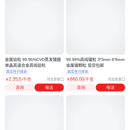
金属铪粒 99.95%CVD蒸发镀膜
99.99%高纯镍粒 3*3mm 6*6mm
单晶高温合金高纯铪粒
金属镍颗粒 现货包邮
真实性已核验
真实性已核验
2
.35
860
.00
￥
万
/千克
￥
/千克
河北张家口
河北张家口
咨询
电话
咨询
电话