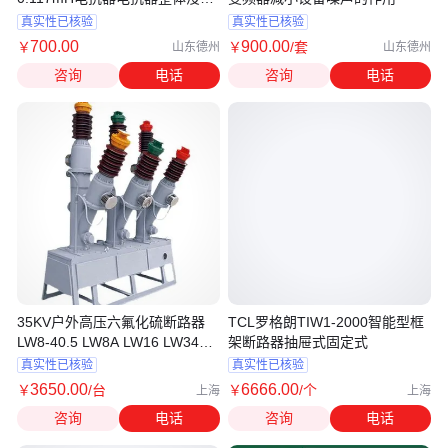
减小了运行时的噪音
真实性已核验
真实性已核验
700
.00
900
.00
￥
￥
/套
山东德州
山东德州
咨询
电话
咨询
电话
35KV户外高压六氟化硫断路器
TCL罗格朗TIW1-2000智能型框
LW8-40.5 LW8A LW16 LW34
架断路器抽屉式固定式
LW36
真实性已核验
真实性已核验
3650
.00
6666
.00
￥
/台
￥
/个
上海
上海
咨询
电话
咨询
电话