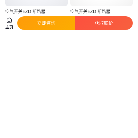
空气开关EZD 断路器
空气开关EZD 断路器
EZD250E3225NF固定式 P插入
EZD160M4160N 电流100-630A
立即咨询
获取底价
式
真实性已核验
真实性已核验
主页
71
.00
69
.00
￥
/台
￥
/台
浙江杭州
浙江杭州
咨询
电话
咨询
电话
大家还在问
漏电断路器知识点总结
西门子漏电断路器的作用
大型漏电断路器拆除技巧
漏电断路器开关符号
百度爱采购温馨提示：
以上内容来自第三方，内容真实性、准确性、合法性由来源第三方负责，
仅供您参考。
未经权利方授权许可禁止任何第三方转载、引用，权利方保留追究权利。