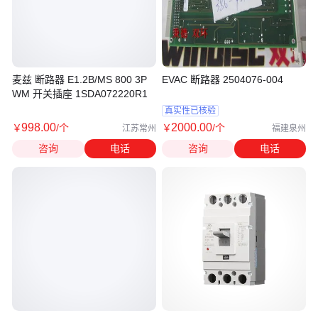
麦兹 断路器 E1.2B/MS 800 3P
EVAC 断路器 2504076-004
WM 开关插座 1SDA072220R1
真实性已核验
998
.00
2000
.00
￥
/个
￥
/个
江苏常州
福建泉州
咨询
电话
咨询
电话