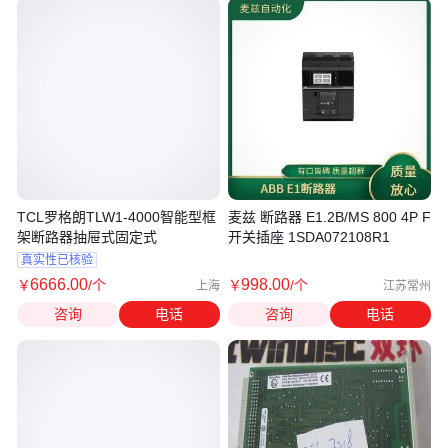
TCL罗格朗TLW1-4000智能型框
麦兹 断路器 E1.2B/MS 800 4P F
架断路器抽屉式固定式
开关插座 1SDA072108R1
真实性已核验
6666
.00
998
.00
￥
/个
￥
/个
上海
江苏常州
咨询
电话
咨询
电话