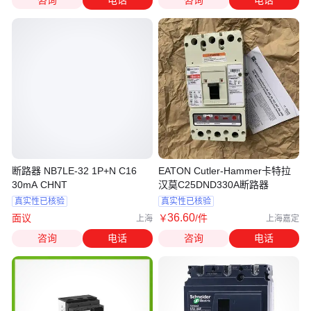
断路器 NB7LE-32 1P+N C16
EATON Cutler-Hammer卡特拉
30mA CHNT
汉莫C25DND330A断路器
真实性已核验
真实性已核验
36
.60
面议
￥
/件
上海
上海嘉定
咨询
电话
咨询
电话