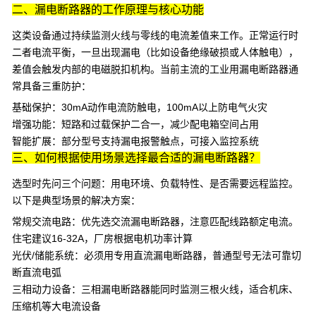
二、漏电断路器的工作原理与核心功能
这类设备通过持续监测火线与零线的电流差值来工作。正常运行时
二者电流平衡，一旦出现漏电（比如设备绝缘破损或人体触电），
差值会触发内部的电磁脱扣机构。当前主流的
工业用漏电断路器
通
常具备三重防护：
基础保护
：30mA动作电流防触电，100mA以上防电气火灾
增强功能
：短路和过载保护二合一，减少配电箱空间占用
智能扩展
：部分型号支持漏电报警触点，可接入监控系统
三、如何根据使用场景选择最合适的漏电断路器？
选型时先问三个问题：用电环境、负载特性、是否需要远程监控。
以下是典型场景的解决方案：
常规交流电路
：优先选
交流漏电断路器
，注意匹配线路额定电流。
住宅建议16-32A，厂房根据电机功率计算
光伏/储能系统
：必须用专用
直流漏电断路器
，普通型号无法可靠切
断直流电弧
三相动力设备
：
三相漏电断路器
能同时监测三根火线，适合机床、
压缩机等大电流设备