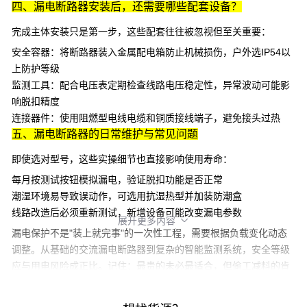
四、漏电断路器安装后，还需要哪些配套设备？
完成主体安装只是第一步，这些配套往往被忽视但至关重要：
安全容器
：将断路器装入金属
配电箱
防止机械损伤，户外选IP54以
上防护等级
监测工具
：配合
电压表
定期检查线路电压稳定性，异常波动可能影
响脱扣精度
连接器件
：使用阻燃型
电线电缆
和铜质
接线端子
，避免接头过热
五、漏电断路器的日常维护与常见问题
即使选对型号，这些实操细节也直接影响使用寿命：
每月按测试按钮模拟漏电，验证脱扣功能是否正常
潮湿环境易导致误动作，可选用抗湿热型并加装防潮盒
线路改造后必须重新测试，新增设备可能改变漏电参数
展开更多内容

漏电保护不是"装上就完事"的一次性工程，需要根据负载变化动态
调整。从基础的
交流漏电断路器
到复杂的智能监测系统，安全等级
应与用电风险成正比。记住：最贵的未必最适合，但偷工减料的肯
定代价更大。