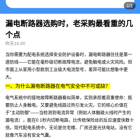
1/1
漏电断路器选购时，老采购最看重的几
个点
昨天16:00
当你需要为配电系统选择安全防护设备时，
漏电断路器
往往是第一
道防线——它能在毫秒级切断故障电流，避免触电或火灾风险。但
市面上从家用小型款到工业级大电流型号，差异可能比想象中更
大。
一、为什么漏电断路器在电气安全中不可或缺？
电气系统中的
接地故障断路器
看似简单，实则承担着双重使命：既
要防止人身触电，又要避免线路过热引发火灾。它的核心价值在
于"主动防御"——当检测到电流异常（例如人体触碰火线时产生的
漏电流），能在0.1秒内切断电路，比传统保险丝的反应速度快数十
倍。现代配电系统中，无论是住宅楼、厂房还是光伏电站，没有它
就像汽车没有安全气囊。