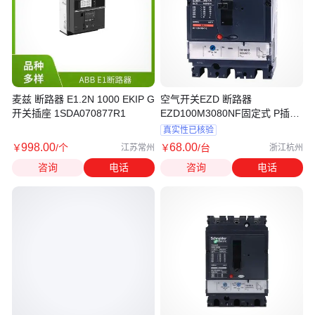
麦兹 断路器 E1.2N 1000 EKIP G
空气开关EZD 断路器
开关插座 1SDA070877R1
EZD100M3080NF固定式 P插入
式
真实性已核验
998
.00
68
.00
￥
/个
￥
/台
江苏常州
浙江杭州
咨询
电话
咨询
电话