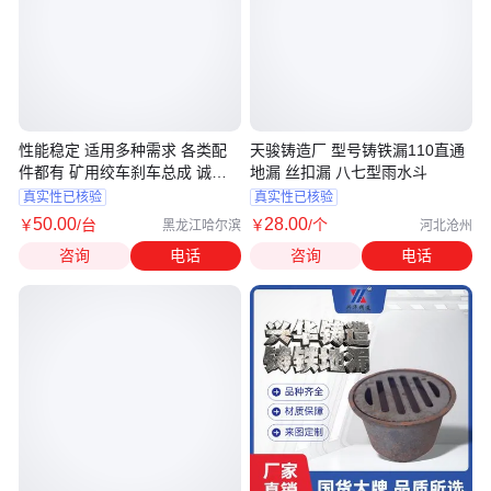
性能稳定 适用多种需求 各类配
天骏铸造厂 型号铸铁漏110直通
件都有 矿用绞车刹车总成 诚之
地漏 丝扣漏 八七型雨水斗
远
真实性已核验
真实性已核验
50
.00
28
.00
￥
/台
￥
/个
黑龙江哈尔滨
河北沧州
咨询
电话
咨询
电话