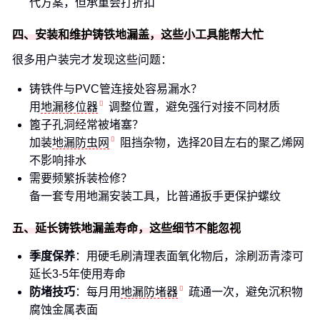
代方案，但承重会打折扣
四、安装和维护铸铁地漏盖，这些小工具能帮大忙
很多用户装完才发现这些问题：
铸铁件与PVC管连接处容易漏水？
用
地漏移位器
调整位置，避免强行对接不同材质
篦子孔洞经常被堵塞？
加装
地漏防虫网
阻挡杂物，选择20目左右的聚乙烯网
不影响排水
需要频繁拆装检修？
备一套专用地漏安装工具，比普通扳手更保护螺纹
五、延长铸铁地漏盖寿命，这些细节不能忽视
季度保养
：用硬毛刷清理表面氧化物后，涂刷沥青漆可
延长3-5年使用寿命
防堵技巧
：每月用
地漏防堵器
疏通一次，避免沉积物
腐蚀金属表面