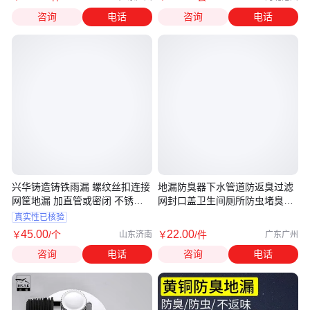
咨询
电话
咨询
电话
兴华铸造铸铁雨漏 螺纹丝扣连接
地漏防臭器下水管道防返臭过滤
网筐地漏 加直管或密闭 不锈钢
网封口盖卫生间厕所防虫堵臭反
网漏
味芯
真实性已核验
45
.00
22
.00
￥
/个
￥
/件
山东济南
广东广州
咨询
电话
咨询
电话