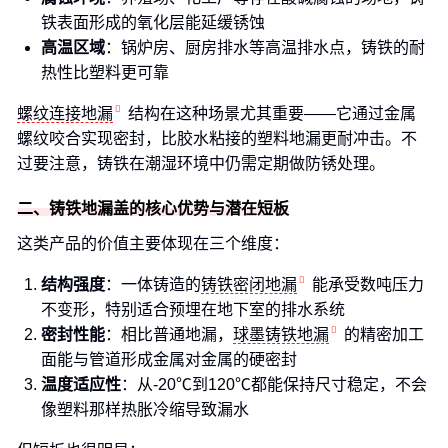
铁表面形成的氧化层能延缓锈蚀
高温区域
：锅炉房、厨房排水等高温排水点，铸铁的耐
热性比塑料更可靠
螺纹连接地漏
结构在这种场景尤其重要——它通过金属
螺纹咬合实现密封，比胶水粘接的塑料地漏更耐冲击。不
过要注意，铸铁在潮湿环境中仍需定期做防锈处理。
二、铸铁地漏盖的核心优势与潜在短板
这类产品的价值主要体现在三个维度：
结构强度
：一体铸造的
铸铁密闭地漏
能承受数吨压力
不变形，特别适合预埋在地下室的排水系统
密封性能
：相比普通地漏，
球墨铸铁地漏
的精密加工
面能与管道形成金属对金属的硬密封
温度适应性
：从-20℃到120℃都能保持尺寸稳定，不会
像塑料那样热胀冷缩导致漏水