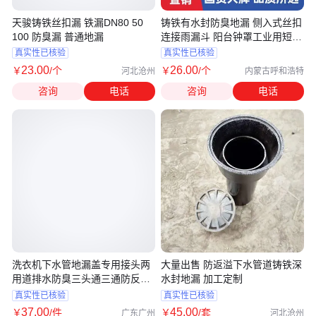
天骏铸铁丝扣漏 铁漏DN80 50
铸铁有水封防臭地漏 侧入式丝扣
100 防臭漏 普通地漏
连接雨漏斗 阳台钟罩工业用短地
面漏
真实性已核验
真实性已核验
23
.00
26
.00
￥
/个
￥
/个
河北沧州
内蒙古呼和浩特
咨询
电话
咨询
电话
洗衣机下水管地漏盖专用接头两
大量出售 防返溢下水管道铸铁深
用道排水防臭三头通三通防反水
水封地漏 加工定制
溢水
真实性已核验
真实性已核验
37
.00
45
.00
￥
/件
￥
/套
广东广州
河北沧州