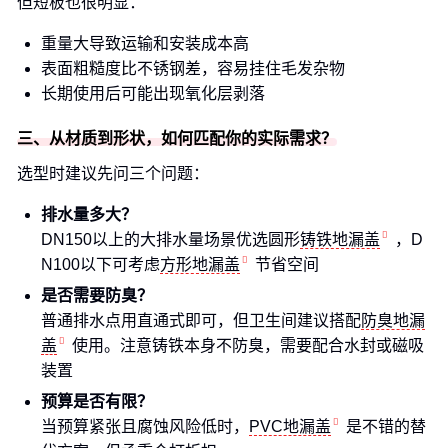
但短板也很明显：
重量大导致运输和安装成本高
表面粗糙度比不锈钢差，容易挂住毛发杂物
长期使用后可能出现氧化层剥落
三、从材质到形状，如何匹配你的实际需求？
选型时建议先问三个问题：
排水量多大？
DN150以上的大排水量场景优选圆形
铸铁地漏盖
，D
N100以下可考虑
方形地漏盖
节省空间
是否需要防臭？
普通排水点用直通式即可，但卫生间建议搭配
防臭地漏
盖
使用。注意铸铁本身不防臭，需要配合水封或磁吸
装置
预算是否有限？
当预算紧张且腐蚀风险低时，
PVC地漏盖
是不错的替