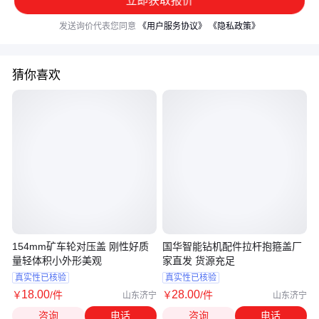
立即获取报价
发送询价代表您同意
《用户服务协议》
《隐私政策》
猜你喜欢
154mm矿车轮对压盖 刚性好质
国华智能钻机配件拉杆抱箍盖厂
量轻体积小外形美观
家直发 货源充足
真实性已核验
真实性已核验
18
.00
28
.00
￥
/件
￥
/件
山东济宁
山东济宁
咨询
电话
咨询
电话