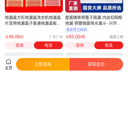
地漏盖方形地漏盖洗衣机地漏盖
屋面铸铁带篦子雨漏 内丝扣网框
片双用地漏盖子普通地漏盖板正
地漏 铜镀铬面排水漏斗- 兴华铁
方形
铸件
真实性已核验
46
.00
65
.00
￥
/0
￥
/件
广东广州
福建三明
咨询
电话
咨询
电话
立即咨询
获取底价
主页
不锈钢篦子铸铁高水封地漏 内置
深水封地漏 铸铁材质 直通式内
隔板防臭 防堵塞 螺纹连接坚固
插式密封 泊昊供应
耐用
真实性已核验
真实性已核验