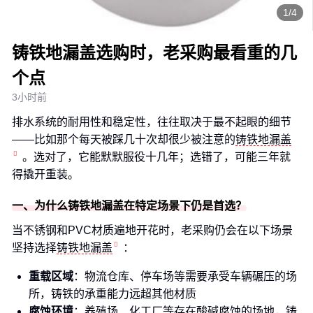
1/4
铸铁地漏盖选购时，老采购最看重的几
个点
3小时前
排水系统的耐用性和稳定性，往往取决于最不起眼的细节
——比如那个每天被踩几十次却很少被注意的
铸铁地漏盖
。选对了，它能默默服役十几年；选错了，可能三年就
得撬开重装。
一、为什么铸铁地漏盖在特定场景下仍是首选？
当不锈钢和PVC材质遍地开花时，老采购仍会在以下场景
坚持选择
铸铁地漏盖
：
重载区域
：物流仓库、停车场等需要承受车辆碾压的场
所，铸铁的承重能力远超其他材质
腐蚀环境
：养殖场、化工厂等存在酸碱腐蚀的场地，铸