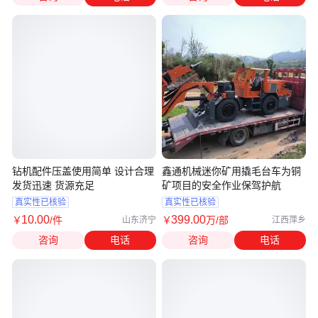
钻机配件压盖使用简单 设计合理
鑫通机械迷你矿用撬毛台车为铜
发货迅速 货源充足
矿项目的安全作业保驾护航
真实性已核验
真实性已核验
10
.00
399
.00
￥
/件
￥
万
/部
山东济宁
江西萍乡
咨询
电话
咨询
电话