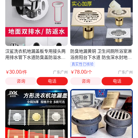
汉鲨洗衣机地漏盖板专用接头两
防臭地漏黄铜 卫生间厕所浴室淋
用排水管下水道防臭盖防溢水三
浴房阳台下水道 防虫深水封地漏
通
盖
真实性已核验
30
.00
78
.00
￥
/件
￥
/个
广东广州
广东广州
咨询
电话
咨询
电话