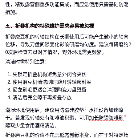
性，精致露营侧重多功能集成，而应急使用只需基础防潮
措施。
五、折叠机构的特殊维护需求容易被忽视
折叠磨豆机的转轴结构在长期使用后可能产生微小的轴向
位移，导致刀盘间隙变化影响研磨均匀度。建议每研磨约2
0次后检查刀盘对齐情况，野外环境需更频繁。
清洁时需特别注意：
先锁定折叠机构避免意外闭合夹伤
使用磨豆机清洁刷时避开转轴密封圈
尼龙刷毛更适合清理陶瓷刀盘残留
清洁后完全晾干再折叠存放
潮湿环境使用后，建议用
防滑硅胶垫
承托设备加速晾
干。若发现转轴处有咖啡油积聚，可用
加长防烫咖啡刷
蘸取少量食用酒精清洁。
折叠磨豆机的价值不在于形态创新本身，而在于对特定场