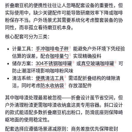
折叠磨豆机的便携性往往让人忽略配套设备的重要性，但
实际使用中，缺少关键配件可能导致研磨效率下降或咖啡
粉保存不当。户外场景尤其需要系统化考虑整套装备的协
同性，而非孤立看待磨豆机本身。
核心配套可分为三类：
计量工具：
手冲咖啡电子秤
能避免户外环境下凭经验
估算的误差，配合
咖啡量勺
实现精确投料
储存方案：
304不锈钢咖啡罐
或
真空玻璃咖啡罐
可
防止潮湿环境影响咖啡粉风味
清洁系统：
便携清洁工具
需适配折叠结构的缝隙清
洁，同时考虑
防水收纳袋
存放湿配件
其中咖啡渣处理最易被忽视——折叠设计虽节省空间，但
户外清理粉渣更需咖啡渣收纳盒这类专用容器。斜口设计
的款式能适配多数折叠磨豆机出粉口，防滑底座则保障崎
岖地面的使用稳定性。
配套选择应遵循场景递减原则：商务差旅优先保障密封