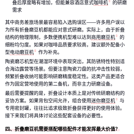
叠后厚度略有增加，但能兼容酒店意式
咖啡机
的研磨
需求
其中商务差旅场景最容易陷入选购误区——许多用户误以
为所有折叠磨豆机都能应对意式研磨。实际上，由于折叠
结构的物理限制，多数便携机型难以达到
商用磨豆机
的
细粉均匀度。如果对咖啡品质要求较高，建议额外配备小
型
电动磨豆机
作为补充。
陶瓷磨芯机型在潮湿环境中表现突出，其防锈特性特别适
合海边露营等场景。但要注意陶瓷刀盘的抗冲击性较弱，
频繁折叠收纳可能影响研磨精度稳定性。这类产品更适合
作为固定营地使用的第二备机，而非主力研磨设备。
最后需要提醒的是，折叠设计本质上是对传统研磨结构的
妥协方案。如果背包空间允许，组合使用
迷你磨豆机
与
专用密封罐，往往比追求极致折叠获得更好的使用体验。
接下来我们将具体讨论这些配套设备的必要性。
四、折叠磨豆机需要搭配哪些配件才能发挥最大价值？