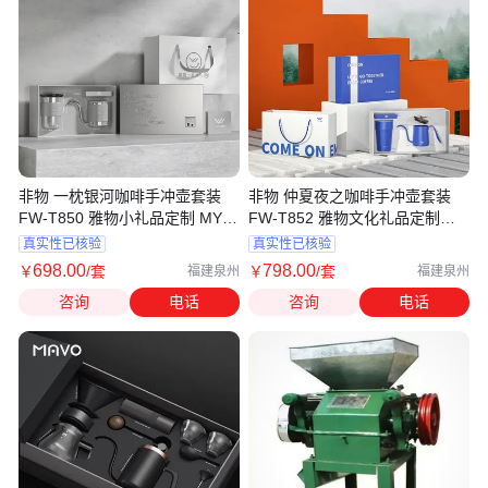
非物 一枕银河咖啡手冲壶套装
非物 仲夏夜之咖啡手冲壶套装
FW-T850 雅物小礼品定制 MY-
FW-T852 雅物文化礼品定制
HX-(T)-75
MY-HX-(T)-76
真实性已核验
真实性已核验
698
.00
798
.00
￥
/套
￥
/套
福建泉州
福建泉州
咨询
电话
咨询
电话