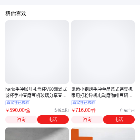
猜你喜欢
hario手冲咖啡礼盒装V60滴滤式
鬼齿小钢炮手冲单品意式磨豆机
滤杯手冲壶磨豆机玻璃分享壶套
家用打粉碎机电动磨咖啡豆研磨
装
机
真实性已核验
真实性已核验
590
.00
716
.00
￥
/盒
￥
/件
安徽阜阳
广东广州
咨询
电话
咨询
电话