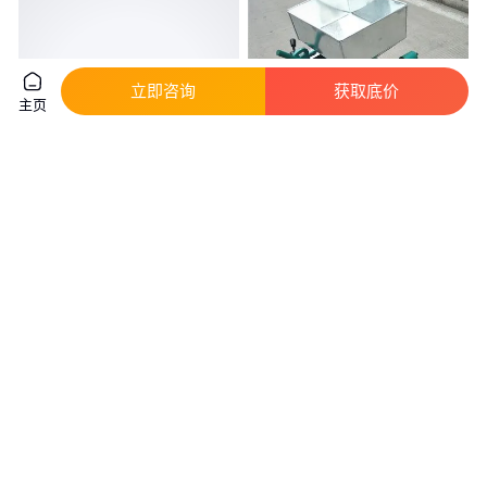
立即咨询
获取底价
主页
晨德 大豆挤扁机 自动上料带提
花椒种子挤扁机 40型三相电杂粮
升机花生破碎机 芝麻油菜籽豆扁
豆扁机 玉米碴子粉碎机
机
真实性已核验
真实性已核验
1321
.10
1500
.00
￥
/台
￥
/台
山东济宁
山东济宁
咨询
电话
咨询
电话