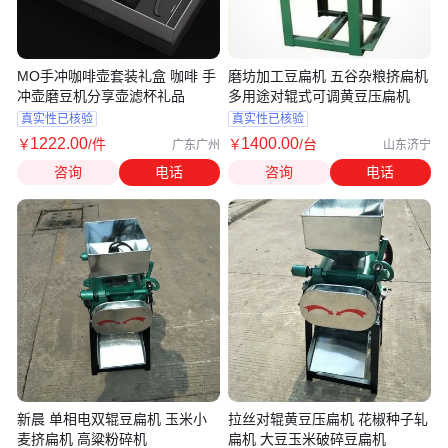
MO手冲咖啡壶套装礼盒 咖啡 手
磨坊加工豆扁机 五谷杂粮挤扁机
冲壶磨豆机分享壶滤杯礼品
多用途对辊式可调黄豆压扁机
真实性已核验
真实性已核验
1222
.00
1400
.00
￥
/件
￥
/台
广东广州
山东济宁
咨询
电话
咨询
电话
新晨 单相电双辊豆扁机 玉米小
拉丝对辊黄豆压扁机 花椒种子轧
麦挤扁机 高粱粉碎机
扁机 大豆玉米破碎豆扁机