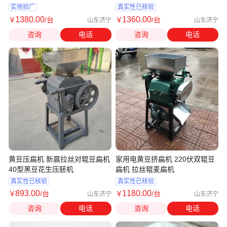
实地验厂
真实性已核验
1380
.00
1360
.00
￥
/台
￥
/台
山东济宁
山东济宁
咨询
电话
咨询
电话
黄豆压扁机 新晨拉丝对辊豆扁机
家用电黄豆挤扁机 220伏双辊豆
40型黑豆花生压胚机
扁机 拉丝辊麦扁机
真实性已核验
真实性已核验
893
.00
1180
.00
￥
/台
￥
/台
山东济宁
山东济宁
咨询
电话
咨询
电话