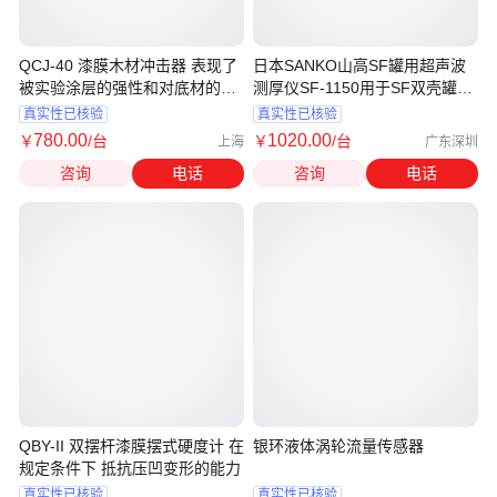
QCJ-40 漆膜木材冲击器 表现了
日本SANKO山高SF罐用超声波
被实验涂层的强性和对底材的附
测厚仪SF-1150用于SF双壳罐的
着力
试验确认
真实性已核验
真实性已核验
780
.00
1020
.00
￥
/台
￥
/台
上海
广东深圳
咨询
电话
咨询
电话
QBY-II 双摆杆漆膜摆式硬度计 在
银环液体涡轮流量传感器
规定条件下 抵抗压凹变形的能力
真实性已核验
真实性已核验