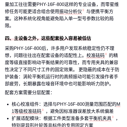
量加工往往需要PHY-16F-800这样的专业设备，而零星维
修任务可能更适合组合使用
振动分析仪
与便携平衡方
案。这种系统化视角能避免陷入单一型号参数比较的局
限。
四、主设备之外，这些配套投入容易被低估
采购PHY-16F-800后，许多用户发现系统稳定性仍不理
想，问题往往出在配套设备的适配性上。
校准砝码
的精
度等级直接影响动平衡结果的可靠性，而专用夹具的兼容
性决定了不同尺寸工件的固定效果。 更隐蔽的成本在于防
护装备：涡轮平衡机运行时的高频振动可能引发操作者手
部疲劳，长期暴露在噪音环境中也可能影响听力防护。
配套方案需要分层配置：
核心校准组件：选择与PHY-16F-800测量范围匹配的
M
1等级校准砝码
，避免因标准器误差放大系统偏差
扩展适配模块：根据工件类型准备多套
平衡机夹具
，
特别是异形叶轮等非标件的专用固定方案