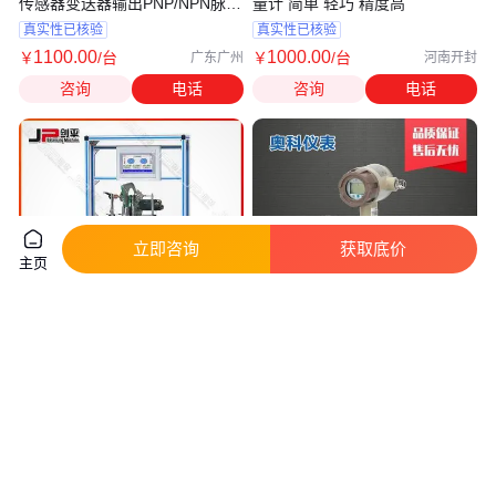
传感器变送器输出PNP/NPN脉冲
量计 简单 轻巧 精度高
信号
真实性已核验
真实性已核验
1100
.00
1000
.00
￥
/台
￥
/台
广东广州
河南开封
咨询
电话
咨询
电话
立即咨询
获取底价
主页
汽车增压器涡轮动平衡机 船用增
涡轮柴油流量计 优质合金 耐腐
压器涡轮平衡机 上海剑平品牌
蚀现货 高精度度
真实性已核验
真实性已核验
3
.90
1000
.00
￥
万
/台
￥
/台
上海
江苏淮安
咨询
电话
咨询
电话