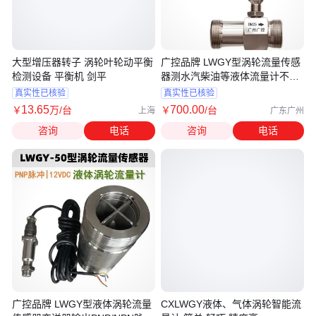
大型增压器转子 涡轮叶轮动平衡
广控品牌 LWGY型涡轮流量传感
检测设备 平衡机 剑平
器测水汽柴油等液体流量计不锈
钢材质
真实性已核验
真实性已核验
13
.65
700
.00
￥
万
/台
￥
/台
上海
广东广州
咨询
电话
咨询
电话
广控品牌 LWGY型液体涡轮流量
CXLWGY液体、气体涡轮智能流