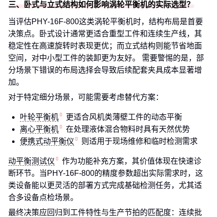
三、卧式与立式结构如何影响涡轮平衡机的实际选型？
当评估PHY-16F-800这类涡轮平衡机时，结构布局是首要
决策点。卧式设计通常更适合重型工件和连续生产线，其
稳定性在高速旋转时表现更优；而立式结构则能节省地面
空间，对中小型工件的装卸更为友好。 需要警惕的是，部
分场景下错误的布局选择会导致后续配套夹具成本显著增
加。
对于特定细分场景，可能需要考虑替代方案：
叶轮平衡机
更适合风机类薄壁工件的动态平衡
离心平衡机
在处理液体混合物料时具有天然优势
便携式动平衡仪
则适用于现场维修和临时检测需求
动平衡测试仪
作为功能补充方案，其价值体现在快速诊
断环节。当PHY-16F-800的精度参数超出实际需求时，这
类设备能以更灵活的部署方式完成基础检测任务，尤其适
合多设备点检场景。
最终决策应回归到工件特性与生产节拍的匹配度：连续批