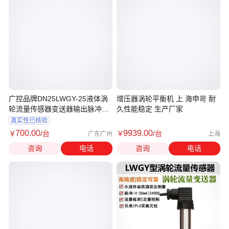
广控品牌DN25LWGY-25液体涡
增压器涡轮平衡机 上 海申岢 耐
轮流量传感器变送器输出脉冲4-
久性能稳定 生产厂家
20mA
真实性已核验
700
.00
9939
.00
￥
/台
￥
/台
广东广州
上海
咨询
电话
咨询
电话