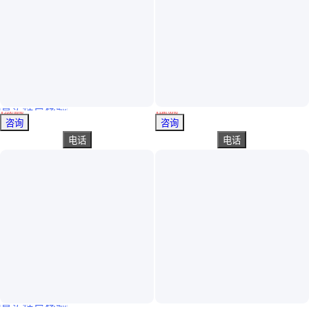
真实性已核验
四级HRB500热轧带肋钢筋 结实耐用表面无裂纹折叠
按需供应 精轧螺纹钢 三级带肋钢筋 抗震盘螺 可验厂
￥
2100
.00
/吨
￥
3380
.00
/吨
山西太原
北京
咨询
咨询
电话
电话
真实性已核验
螺纹钢HRB400E盘螺直条 热轧带肋钢筋规格表 按需切割
CRB550 CPB550 CRB600H 冷轧带肋螺纹钢筋 6-12mm 冷轧钢筋 ***