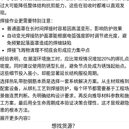
过大可能降低整体结构抗剪能力，这些在验收时都难以直观发
现。
焊接作业更需要特别注意：
普通面罩在长时间焊接时容易因高温变形，影响防护效果
自动变光
焊接防护面罩
能根据电弧强度即时调节遮光度，避
免频繁起落面罩造成的焊缝缺陷
焊接飞溅物清理不彻底会形成应力集中点
经验表明，在潮湿环境施工时，应比常规情况增加20%的绑扎点
密度。同时建议使用防锈型扎丝，避免节点处成为锈蚀起始点。
这些细节投入虽小，却能显著延长结构服役周期。
选择热轧带肋钢筋本质是选择一套系统解决方案。从主材规格到
配套设备，从绑扎工艺到焊接防护，每个环节都需要基于工程场
景做连贯判断。先明确结构设计要求，再反向推导材料参数和施
工方案，最后用全生命周期成本验证决策合理性，这才是规避隐
患的根本方法。
展开更多内容

想找货源？