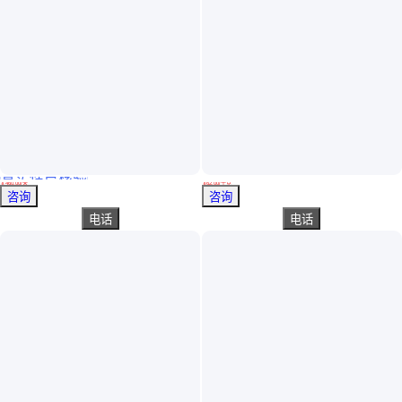
真实性已核验
可以直接把鸡粪输送到车上的养鸡场鸡舍外边的斜向清粪机
双14钢板 在极低温下具有良好韧性 做个细致 不锈钢
￥
460
.00
/米
￥
62
.00
/千克
河北石家庄
江苏无锡
咨询
咨询
电话
电话