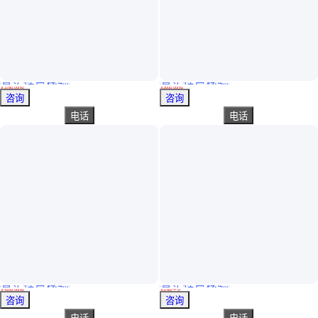
真实性已核验
真实性已核验
HRB400环氧钢筋 三级带肋钢筋 浇筑面干净整洁 精选厂家
CRB600H冷轧带肋高强钢筋6mm盘螺8mm10mm12mm
￥
3780
.00
/吨
￥
3000
.00
/吨
湖南益阳
新疆喀什
咨询
咨询
电话
电话
真实性已核验
真实性已核验
HRB500E环氧钢筋 化学电离子防腐 热轧带肋螺纹钢筋 按需定制
昆钢HRB500E、400E、300E螺纹钢建筑用混泥土用热轧带肋钢筋直条
￥
4100
.00
/吨
￥
3
.60
/千克
贵州遵义
云南昆明
咨询
咨询