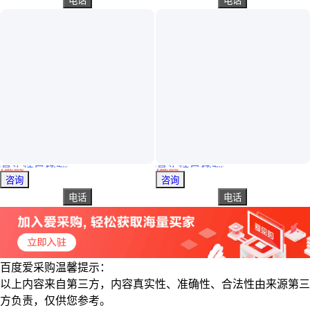
电话
电话
真实性已核验
真实性已核验
HRB400E环氧钢筋 热轧带肋螺纹钢筋 很好的耐腐蚀性 厂家定制
冷拔盘圆 抗震带肋钢筋 抗震抗裂 经久耐用 渝键达
￥
3900
.00
/吨
￥
3680
.00
/吨
内蒙古呼和浩特
吉林白城
咨询
咨询
电话
电话
百度爱采购温馨提示：
以上内容来自第三方，内容真实性、准确性、合法性由来源第三
方负责，仅供您参考。