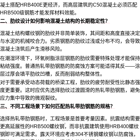
凝土搭配HRB400E更经济，而高层建筑的C50混凝土必须匹配
HRB500级钢筋才能发挥材料效能。
二、肋纹设计如何影响混凝土结构的长期稳定性？
混凝土结构螺纹钢
的肋纹并非简单装饰，其间距和高度直接决定
与水泥的机械咬合力。劣质钢筋的肋纹过浅或分布不均，会导致
混凝土浇筑后产生滑移风险。
在潮湿环境下，环氧树脂涂层钢筋的肋纹需要特殊处理才能保持
粘结强度。普通热轧带肋钢筋的防腐蚀方案可能适得其反——涂
层过厚会填平肋纹凹槽，反而削弱结构整体性。
对于需要承受动态荷载的桥梁工程，肋纹的疲劳耐受性比静态强
度更重要。这时应优先选择肋纹过渡圆滑的热轧带肋钢筋，避免
应力集中导致的微观裂纹。
三、不同工程场景下如何匹配热轧带肋钢筋的规格？
选择热轧带肋钢筋时，工程场景是首要考量因素。抗震结构需要
更高延展性的
HRB500螺纹钢
，而非抗震建筑使用
HRB400螺纹
钢
即可满足需求。露天环境应考虑
304不锈钢螺纹钢
以防腐蚀，