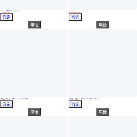
实地验商
全自动撒料车 双侧出料牛羊喂料上料车 下料均匀
C-276锻压件 圆饼 在低温良好的塑性和韧性 零切
￥
1
.45
万
/辆
￥
166
.00
/千克
山东济宁
江苏无锡
咨询
咨询
电话
电话
真实性已核验
真实性已核验
三级HRB400 热轧带肋钢筋 金银晟现货 螺纹钢 建筑材料用
热扎带肋钢筋偏差小适用广货源充足厂家供应发货速度快 灵犀智能
￥
3000
.00
/吨
￥
3700
.00
/吨
山西太原
山东济宁
咨询
咨询
电话
电话