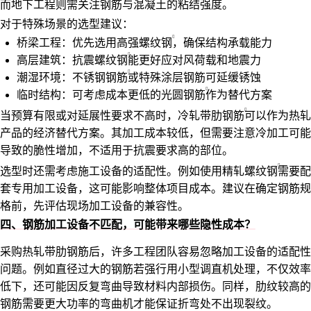
而地下工程则需关注钢筋与混凝土的粘结强度。
对于特殊场景的选型建议：
桥梁工程：优先选用
高强螺纹钢
，确保结构承载能力
高层建筑：
抗震螺纹钢
能更好应对风荷载和地震力
潮湿环境：
不锈钢钢筋
或特殊涂层钢筋可延缓锈蚀
临时结构：可考虑成本更低的
光圆钢筋
作为替代方案
当预算有限或对延展性要求不高时，
冷轧带肋钢筋
可以作为热轧
产品的经济替代方案。其加工成本较低，但需要注意冷加工可能
导致的脆性增加，不适用于抗震要求高的部位。
选型时还需考虑施工设备的适配性。例如使用
精轧螺纹钢
需要配
套专用加工设备，这可能影响整体项目成本。建议在确定钢筋规
格前，先评估现场加工设备的兼容性。
四、钢筋加工设备不匹配，可能带来哪些隐性成本？
采购热轧带肋钢筋后，许多工程团队容易忽略加工设备的适配性
问题。例如直径过大的钢筋若强行用小型调直机处理，不仅效率
低下，还可能因反复弯曲导致材料内部损伤。同样，肋纹较高的
钢筋需要更大功率的弯曲机才能保证折弯处不出现裂纹。