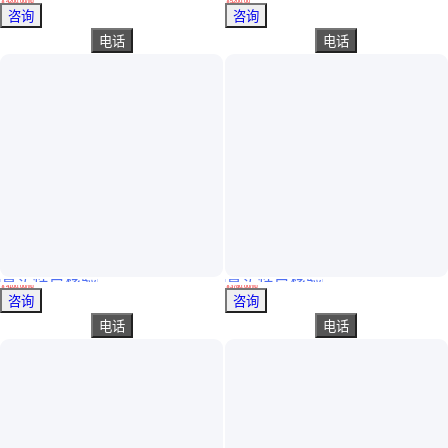
￥
4200
.00
/吨
￥
5200
.00
湖北武汉
上海
咨询
咨询
电话
电话
真实性已核验
真实性已核验
HRB400E环氧钢筋 建筑工地抗震 三级带肋钢筋 按需定制
HRB500环氧钢筋 热轧带肋钢筋 浇筑面干净整洁 长期定制
￥
4100
.00
/吨
￥
3780
.00
/吨
云南临沧
湖南益阳
咨询
咨询
电话
电话