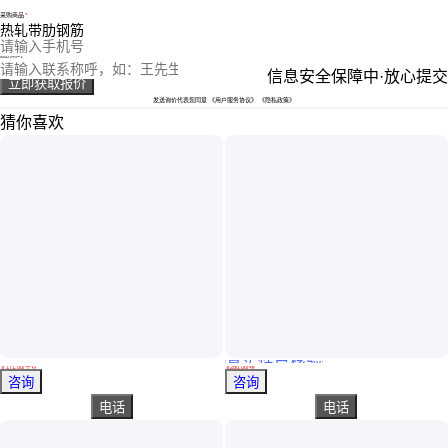
采购商品
您的电话
您的称呼
信息安全保障中·放心提交
立即获取报价
发送询价代表您同意
《用户服务协议》
《隐私政策》
猜你喜欢
真实性已核验
Inconel800 钢板 有摩擦和磨损表现很出色 做个细致 特材
2.1米宽的输送带 按装完成的自动清粪机 加宽清粪带防止漏粪
￥
171
.00
/千克
￥
280
.00
/组
江苏无锡
河北石家庄
咨询
咨询
电话
电话