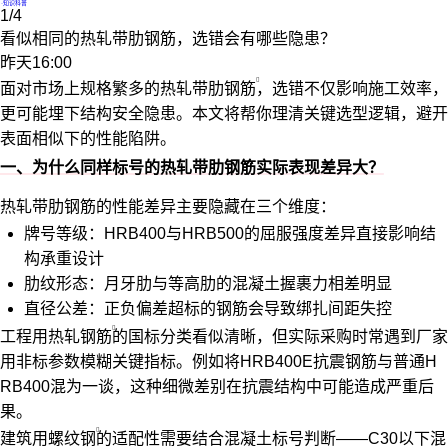
·
知识科普
1/4
看似相同的热轧带肋钢筋，选错会有哪些隐患？
昨天16:00
面对市场上规格繁多的
热轧带肋钢筋
，选错不仅影响施工效率，
更可能埋下结构安全隐患。本文将帮你理清关键选型逻辑，避开
表面相似下的性能陷阱。
一、为什么同样标号的热轧带肋钢筋实际表现差异大？
热轧带肋钢筋的性能差异主要隐藏在三个维度：
牌号等级：HRB400与HRB500的屈服强度差异直接影响结
构承重设计
肋纹形态：月牙肋与等高肋的混凝土握裹力相差明显
直径公差：正负偏差超标的钢筋会导致绑扎间距失控
工程用热轧钢筋
的国标分类看似清晰，但实际采购时常遇到厂家
用非标参数模糊关键指标。例如将HRB400E抗震钢筋与普通H
RB400混为一谈，这种细微差别在抗震结构中可能造成严重后
果。
建筑用螺纹钢
的适配性需要结合混凝土标号判断——C30以下混