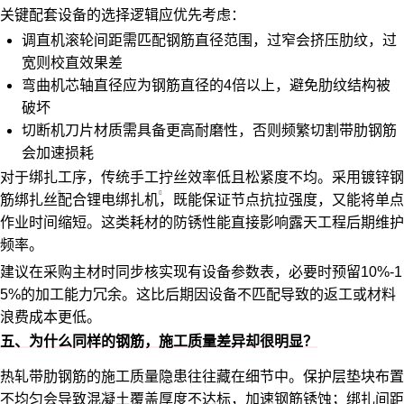
关键配套设备的选择逻辑应优先考虑：
调直机滚轮间距需匹配钢筋直径范围，过窄会挤压肋纹，过
宽则校直效果差
弯曲机芯轴直径应为钢筋直径的4倍以上，避免肋纹结构被
破坏
切断机刀片材质需具备更高耐磨性，否则频繁切割带肋钢筋
会加速损耗
对于绑扎工序，传统手工拧丝效率低且松紧度不均。采用
镀锌钢
筋绑扎丝
配合
锂电绑扎机
，既能保证节点抗拉强度，又能将单点
作业时间缩短。这类耗材的防锈性能直接影响露天工程后期维护
频率。
建议在采购主材时同步核实现有设备参数表，必要时预留10%-1
5%的加工能力冗余。这比后期因设备不匹配导致的返工或材料
浪费成本更低。
五、为什么同样的钢筋，施工质量差异却很明显？
热轧带肋钢筋的施工质量隐患往往藏在细节中。保护层垫块布置
不均匀会导致混凝土覆盖厚度不达标，加速钢筋锈蚀；绑扎间距