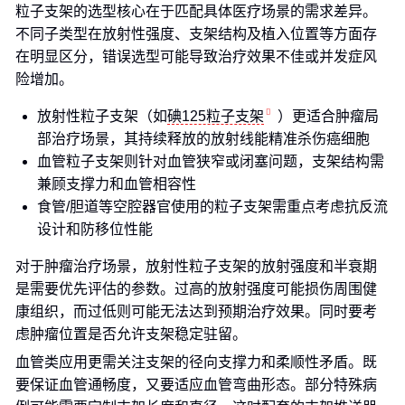
粒子支架的选型核心在于匹配具体医疗场景的需求差异。
不同子类型在放射性强度、支架结构及植入位置等方面存
在明显区分，错误选型可能导致治疗效果不佳或并发症风
险增加。
放射性粒子支架（如
碘125粒子支架
）更适合肿瘤局
部治疗场景，其持续释放的放射线能精准杀伤癌细胞
血管粒子支架则针对血管狭窄或闭塞问题，支架结构需
兼顾支撑力和血管相容性
食管/胆道等空腔器官使用的粒子支架需重点考虑抗反流
设计和防移位性能
对于肿瘤治疗场景，放射性粒子支架的放射强度和半衰期
是需要优先评估的参数。过高的放射强度可能损伤周围健
康组织，而过低则可能无法达到预期治疗效果。同时要考
虑肿瘤位置是否允许支架稳定驻留。
血管类应用更需关注支架的径向支撑力和柔顺性矛盾。既
要保证血管通畅度，又要适应血管弯曲形态。部分特殊病