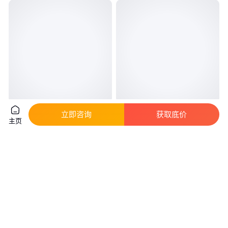
CLJ-3016h手持式尘埃粒子计数
Quantum Northwest QPOD 3 比
立即咨询
获取底价
主页
器 颗粒物数量检测仪 热门型号
色皿支架，控温支架
真实性已核验
真实性已核验
9000
.00
9999
.00
￥
/台
￥
/只
山东青岛
上海
咨询
电话
咨询
电话