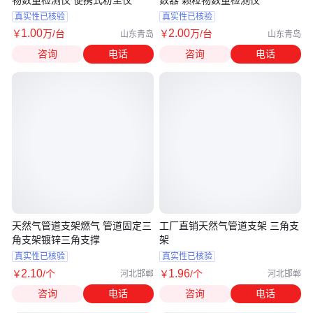
物数量检测仪 便携式粉尘仪
数器 颗粒物数量检测仪
真实性已核验
真实性已核验
1
.00
2
.00
￥
万
/台
￥
万
/台
山东青岛
山东青岛
咨询
电话
咨询
电话
天然气管道支架燃气 管道固定三
工厂直销天然气管道支架 三角支
角支架镀锌三角支撑
架
真实性已核验
真实性已核验
2
.10
1
.96
￥
/个
￥
/个
河北邯郸
河北邯郸
咨询
电话
咨询
电话