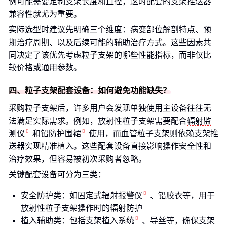
例可能需要定制支架长度和直径，这时配套的支架推送器
兼容性就尤为重要。
实际选型时建议先明确三个维度：病变部位解剖特点、预
期治疗周期、以及后续可能的辅助治疗方式。这些因素共
同决定了该优先考虑粒子支架的哪些性能指标，而非仅比
较价格或通用参数。
四、粒子支架配套设备：如何避免功能缺失？
采购粒子支架后，许多用户会发现单独使用主设备往往无
法满足实际需求。例如，放射性粒子支架需要配合
辐射监
测仪
和
铅防护围裙
使用，而血管粒子支架则依赖支架推
送器实现精准植入。这些配套设备直接影响操作安全性和
治疗效果，但容易被初次采购者忽略。
关键配套设备可分为三类：
安全防护类：如
固定式辐射报警仪
、铅胶衣等，用于
放射性粒子支架操作时的辐射防护
植入辅助类：包括
支架植入系统
、导丝等，确保支架