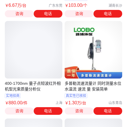
理
6
.67
103
.00
￥
万
/台
￥
/个
广东东莞
湖南长沙
咨询
电话
咨询
电话
400-1700nm 量子点短波红外相
多普勒流速流量计 同时测量水位
机型光束质量分析仪
水温流 速流 量 安装简单
实地验商
真实性已核验
880
.00
1
.30
￥
/件
￥
万
/台
上海
山东青岛
咨询
电话
咨询
电话