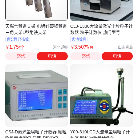
天燃气管道支架 电镀锌碳钢管道
CLJ-E330大流量激光尘埃粒子计
三角支架L型角铁支架
数器 粒子计数仪 热门型号
真实性已核验
实地验商
1
.75
3
.50
￥
/个
￥
万
/台
河北邯郸
山东青岛
咨询
电话
咨询
电话
CSJ-D激光尘埃粒子计数器 颗粒
Y09-310LCD大流量尘埃粒子计