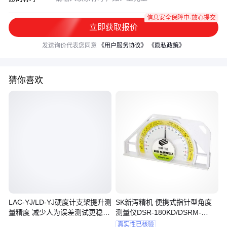
信息安全保障中·放心提交
立即获取报价
发送询价代表您同意
《用户服务协议》
《隐私政策》
猜你喜欢
LAC-YJ/LD-YJ硬度计支架提升测
SK新泻精机 便携式指针型角度
量精度 减少人为误差测试更稳
测量仪DSR-180KD/DSRM-
定、测量结果更为准确、结构合
180KD
真实性已核验