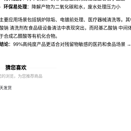
环保易处理
：降解产物为二氧化碳和水，废水处理压力小
主要应用场景包括锅炉除垢、电镀前处理、医疗器械清洗等。其
酸钠 清洗剂
在食品级设备清洁中表现突出，而
羟基乙酸钠 中间
于合成乙醛酸等有机化合物。
结论
：99%高纯度产品更适合对残留物敏感的医药和食品场景 
二、羟基乙酸钠的化学特性与作用机理
猜您喜欢
作为
羟基乙酸
的钠盐，其核心价值在于双重作用机制：
您的浏览，为您推荐商品
螯合效应
：羧酸根与金属离子形成稳定络合物
渗透能力
：小分子结构可渗入微孔和缝隙
这种特性使其特别适合处理：
热交换器中的层状水垢
不锈钢焊缝处的氧化皮