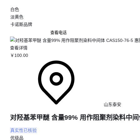
白色
淡黄色
卡诺斯品牌
查看电话
查看详情
￥
100
.00
山东泰安
对羟基苯甲醚 含量99% 用作阻聚剂染料中间体 C
真实性已核验
优级品