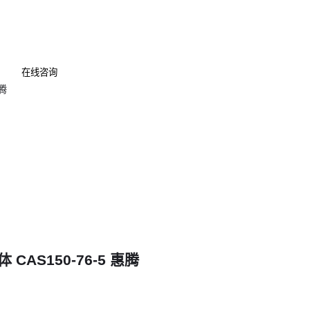
四、使用羟基乙酸钠必须配备哪些安全设备
虽然毒性较低，但高浓度处理时仍需基础防护：
在线咨询
接触防护
：丁腈材质
防护手套
呼吸防护
：配有机蒸气滤盒的
防毒面具
浓度监测
：宽范围
pH试纸
特别提醒
：废液收集容器需标注"含有机酸盐"标识 →
五、羟基乙酸钠溶液配比不当会带来哪些风险
实际操作中最易忽视的三个细节：
浓度陷阱
：超过15%可能引发金属晶间腐蚀
AS150-76-5 惠腾
混合禁忌
：避免与氧化剂（如次氯酸钠）直接接触
温度控制
：80℃以上会加速有效成分分解