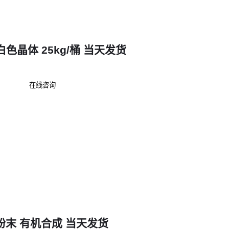
精密零件表面的加工残留
注意
：实际效果受温度影响明显，60-80℃时反应速率达到峰值 
 白色晶体 25kg/桶 当天发货
三、粉末还是晶体？根据使用场景选择最佳形态
不同物理形态直接影响使用便利性和溶解速度：
在线咨询
粉末状羟基乙酸钠
优势：溶解快，适合即配即用的现场清洗
典型应用：电镀线槽体维护、紧急除垢作业
存储要点：需防潮密封，建议搭配
耐酸容器
晶体状羟基乙酸钠
优势：稳定性好，适合长期储存和自动投加系统
典型应用：循环水系统的连续加药
使用技巧：配制
羟基乙酸钠溶液
时建议预热溶剂
色粉末 有机合成 当天发货
关键指标
：工业级产品关注有效含量，电子级还需控制氯离子等