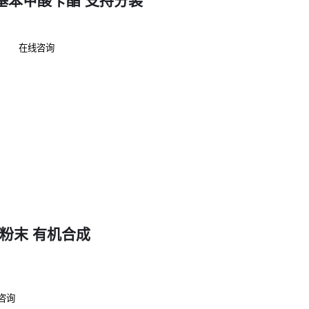
-羟基苯甲酸苄酯 支持分装
在线咨询
晶粉末 有机合成
咨询