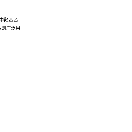
中
羟基乙
体
则广泛用
→