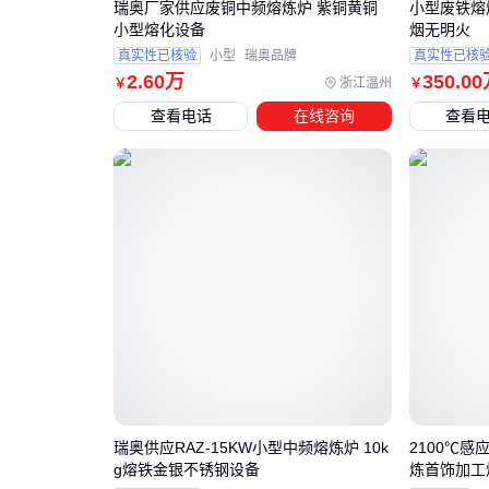
瑞奥厂家供应废铜中频熔炼炉 紫铜黄铜
小型废铁熔
小型熔化设备
烟无明火
真实性已核验
小型
瑞奥品牌
真实性已核
2
.60
万
350
.00
浙江温州
￥
￥
查看电话
在线咨询
查看
瑞奥供应RAZ-15KW小型中频熔炼炉 10k
2100℃感
g熔铁金银不锈钢设备
炼首饰加工