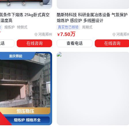
化，保证熔炼纯度。
氛条件下熔炼 25kg卧式真空
酷斯特科技 科研金属冶炼设备 气氛保护
除了主设备，还需考虑配套设备的选择。例如，液压倾倒装置
炼温度高
熔炼炉 感应炉 多线圈设计
可以提升操作便利性，而智能控温系统则能确保熔炼过程的稳
验
熔炼炉
倾倒式
真实性已核验
周期式
定性。这些配套设备虽然会增加初期投入，但能显著提升长期
万
7
.50
万
河南郑州
河南郑
￥
使用效率。
电话
在线咨询
查看电话
在线咨询
最后，选型时不仅要关注设备价格，还要综合考虑能耗、维护
成本和售后服务。低价设备可能在长期使用中带来更高的维护
压力和能耗成本，反而得不偿失。
四、采购小型紫铜熔炼炉后，这些配套设备别遗漏
许多用户在采购小型紫铜熔炼炉设备后，才发现实际使用中需
要额外配置辅助工具。例如，缺少专用的
熔炼炉测温枪
会导
致无法实时监控熔炼温度，影响铜液质量；而忽视防护装备如
防毒面具滤毒罐
，则可能危及操作安全。
核心配套可分为三类：