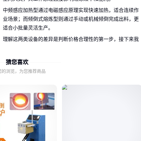
中频感应加热型通过电磁感应原理实现快速加热，适合连续作
业场景；而倾倒式熔炼型则通过手动或机械倾倒完成出料，更
适合小批量灵活生产。
理解这两类设备的差异是判断价格合理性的第一步，接下来我
们将深入分析影响价格的具体因素。
猜您喜欢
二、为什么同样的小型紫铜熔炼炉设备价格差异显著？
您的浏览，为您推荐商品
材质和规格是影响价格的首要因素。采用优质耐火材料和更高
规格的感应线圈的设备，虽然初始成本较高，但长期使用稳定
性和寿命更优。
品牌和服务同样不容忽视。知名品牌通常提供更完善的售后服
务和技术支持，这在一定程度上解释了价格差异。
最后，设备的可定制化程度也会影响价格。支持加工定制的设
备往往能满足更特定的生产需求，但价格也会相应提升。