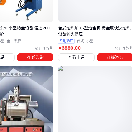
在选型时，需要根据实际生产需求和预算，平衡这些因素，而
非单纯追求低价。
三、如何根据实际需求选择合适的小型紫铜熔炼炉设
炉 小型熔金设备 温度260
台式熔炼炉 小型熔金机 贵金属快速熔炼
一炉
设备源头供应
备？
小型
宝丰品牌
实地验厂
台式
小型
选择小型紫铜熔炼炉设备时，首先需要明确具体的应用场景和
6880
.00
广东深圳
广东深
￥
需求。不同的使用环境和技术要求会直接影响设备的选型。例
电话
在线咨询
查看电话
在线咨询
如，实验室小批量熔炼和工业生产连续作业对设备的要求截然
不同。
以下是一些常见的选型建议：
实验室或小批量生产：适合选择
便携式紫铜熔炼炉
或
电热
紫铜熔炼炉
，操作简单，能耗较低。
连续工业生产：推荐
感应紫铜熔炼炉
或
中高频感应熔金炉
，效率高，适合长时间运行。
高纯度要求：真空熔炼炉或
紫铜真空熔炼炉
能有效减少氧