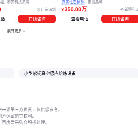
小型
泰安科技品牌
真实性已核验
傲能品牌
实际使用中最容易忽视的是温度控制环节。紫铜熔炼对温度敏
0
350
.00
万
广东深圳
新疆和
￥
感，建议每次开工前用熔炼炉测温枪校准仪表，避免因测温偏
电话
在线咨询
查看电话
在线咨询
差导致铜液过烧或结晶缺陷。部分用户为省事直接目测铜液颜
色，这种做法在合金成分变化时误差尤为明显。
展开更多
维护方面需特别注意：
停炉后应先自然降温至安全范围再清洁，骤冷会导致耐火材
料开裂
定期检查
铜水包烤包器
的加热均匀性，避免局部过热损坏
小型紫铜真空感应熔炼设备
内衬
石墨坩埚使用前必须烘干，潮湿环境下更需配合
轻质粘土保
温砖
防潮
由来源第三方负责，仅供您参考。
若发现熔炼效率下降，优先检查
电磁搅拌棒
工作状态和
铜水
利方保留追究权利。
过滤网
堵塞情况，这两者往往比设备本身故障更早出现异
，百度爱采购会积极处理。
常。