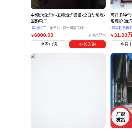
中频炉熔炼炉-五吨熔炼设备-全自动熔炼-
可在多种气
国韵电子
熔炼炉 冶
实地验厂
全自动
郑州国韵品牌
真实性已核
6000
.00
31
.00
河南郑州
￥
￥
查看电话
在线咨询
查看