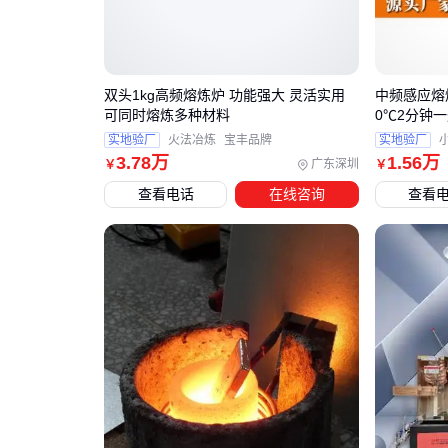
双头1kg高频熔炼炉 功能强大 灵活实用
中频感应熔炼
可同时熔炼多种材料
0℃2分钟
实地验厂
火法冶炼
宝丰品牌
实地验厂
3
.78
万
1
.56
万
广东深圳
￥
￥
查看电话
在线咨询
查看