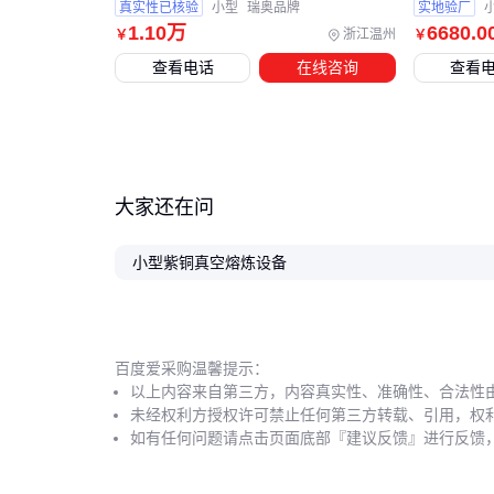
真实性已核验
小型
瑞奥品牌
实地验厂
1
.10
万
6680
.0
浙江温州
￥
￥
查看电话
在线咨询
查看
大家还在问
小型紫铜真空熔炼设备
百度爱采购温馨提示：
以上内容来自第三方，内容真实性、准确性、合法性
未经权利方授权许可禁止任何第三方转载、引用，权
如有任何问题请点击页面底部『建议反馈』进行反馈