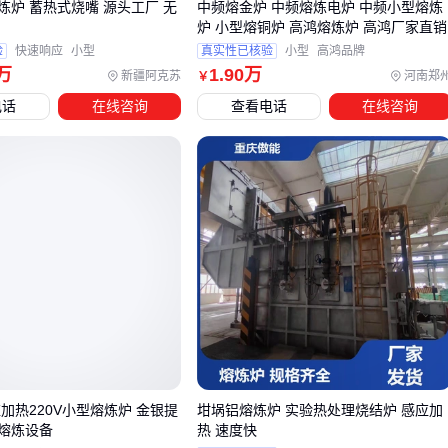
炼炉 蓄热式烧嘴 源头工厂 无
中频熔金炉 中频熔炼电炉 中频小型熔炼
炉 小型熔铜炉 高鸿熔炼炉 高鸿厂家直销
监测工具：
熔炼炉测温仪
、
无线熔炼测温仪
等，用于精
验
快速响应
小型
真实性已核验
小型
高鸿品牌
准控制工艺参数
万
1
.90
万
新疆阿克苏
河南郑
￥
安全防护：
防护面罩
、耐火手套等，保障操作人员安全
电话
在线咨询
查看电话
在线咨询
耗材配件：石墨
坩埚
、
耐火材料修补剂
等，属于定期更
换的易损件
以熔炼炉专用钳为例，普通工具无法承受高温铜液飞溅，而专
用钳采用耐高温材质设计，既能稳固夹持坩埚，又能避免操作
时金属粘附。这类看似次要的工具，实际直接影响生产效率和
安全性。
建议根据熔炼频率规划耗材储备。例如连续作业场景需备足石
墨坩埚和
铬刚玉熔炼炉砖
，而间歇性使用则更需关注耐火材
料修补剂的防潮保存。
应加热220V小型熔炼炉 金银提
坩埚铝熔炼炉 实验热处理烧结炉 感应加
五、小型紫铜熔炼炉的三大操作雷区
熔炼设备
热 速度快