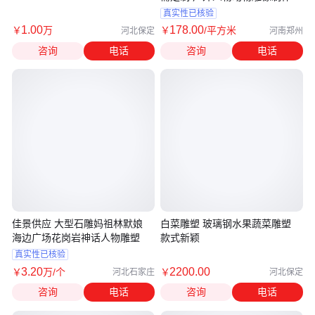
真实性已核验
1
.00
178
.00
￥
万
￥
/平方米
河北保定
河南郑州
咨询
电话
咨询
电话
佳景供应 大型石雕妈祖林默娘
白菜雕塑 玻璃钢水果蔬菜雕塑
海边广场花岗岩神话人物雕塑
款式新颖
真实性已核验
3
.20
2200
.00
￥
万
/个
￥
河北石家庄
河北保定
咨询
电话
咨询
电话