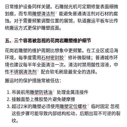
日常维护设备同样关键。石雕抛光机可定期修复表面细微
划痕，而专用
雕塑清洁剂
能避免普通清洁剂对石材的腐
蚀。对于需要频繁调整位置的展馆，轨道搬运平板车比传
统搬运方式更保护雕塑底面。
五、三个容易被忽视的花岗岩雕塑维护细节
花岗岩雕塑的维护周期比想象中更频繁。在工业区或沿海
环境，每季度需用
石材密封胶
修补微裂缝；普通城市环
境也建议每半年全面清洁一次。清洁时禁用酸性溶液，中
性
不锈钢清洗剂
配合软毛刷是最安全的选择。
搬运时的保护措施常被低估：
吊装前用
雕塑防锈油
处理金属连接件
接触面垫上橡胶垫片避免硬摩擦
超过2米的雕塑必须使用
雕塑定位螺栓
临时固定 忽视
这些步骤可能导致内部结构松动，后期出现不可逆的裂
纹。