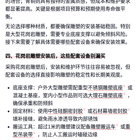
的场合；青铜则具有独特的金属质感，但成本和维护要求
都显著提高。关键是根据项目预算和预期使用寿命做平
衡。
无论选择哪种材质，都要确保雕塑的安装基础稳固。特别
是大型花岗岩雕塑，需要专业底座支撑以避免倾斜风险。
接下来需要了解具体需要哪些配套设备来确保安装效果。
四、花岗岩雕塑安装后，这些配套设备别漏买
采购花岗岩雕塑后，安装和维护环节往往容易被忽视，但
配套设备的选择直接影响雕塑的稳定性和长期美观度。
底座支撑：户外大型雕塑需配重型
不锈钢雕塑底座
或
混凝土基座，室内小型作品则可选
大理石雕塑底座
，
确保承重和防倾斜
固定材料：使用
中性硅酮密封胶
或
石材幕墙密封胶
填补接缝，避免雨水渗透导致内部锈蚀
搬运工具：超过1米的雕塑建议配备
雕塑搬运车
或
重
型吊装带
，防止人工搬运时磕碰边缘