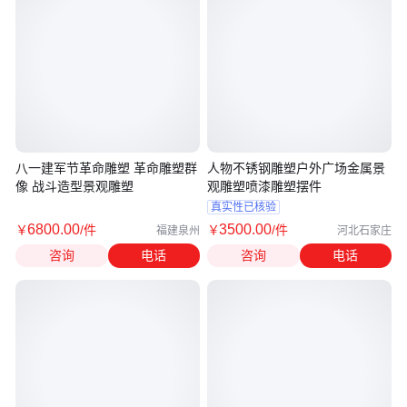
八一建军节革命雕塑 革命雕塑群
人物不锈钢雕塑户外广场金属景
像 战斗造型景观雕塑
观雕塑喷漆雕塑摆件
真实性已核验
6800
.00
3500
.00
￥
/件
￥
/件
福建泉州
河北石家庄
咨询
电话
咨询
电话