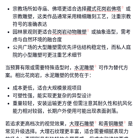
宗教场所如寺庙、佛塔更适合选择
藏式花岗岩佛塔
或
宗教雕塑，这类作品通常采用精细雕刻工艺，注重宗教
符号的准确表达
园林景观则更适合
花岗岩动物雕塑
或抽象造型，需考
虑与自然环境的融合度
公共广场的大型雕塑需优先评估结构稳定性，而私人庭
院的小型雕塑可更注重艺术细节
当预算有限或需要特殊造型时，
水泥雕塑
可作为替代方
案。相比花岗岩，水泥雕塑的优势在于：
成本更低，适合大规模景观项目
可塑性强，能实现更复杂的异型设计
重量较轻，安装运输更方便 但需注意其耐久性和抗风化
能力相对较弱，长期户外使用可能出现表面剥落。
若追求更高档次的视觉效果，
大理石雕塑
和
青铜雕塑
是
常见升级选择。大理石纹理更丰富，适合需要细腻表现力