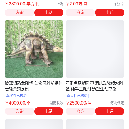
2800
.00
2
.03
￥
/平方米
￥
万
/尊
上海
山东济宁
咨询
电话
咨询
电话
玻璃钢恐龙雕塑 动物园雕塑摆件
石雕鱼尾狮雕塑 酒店动物喷水雕
宏骏景观定制
塑 纯手工雕刻 造型生动形象
真实性已核验
真实性已核验
4000
.00
2500
.00
￥
/个
￥
/件
湖南长沙
河北保定
咨询
电话
咨询
电话