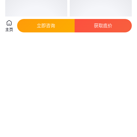
立即咨询
获取底价
主页
铸铝动物公鸡人物人文雕塑摆件
斑马雕塑 动物园雕塑摆件 玻璃
商业步行街景观雕塑铸铜雕塑厂
钢动物雕塑 万硕
家
真实性已核验
1200
.00
1500
.00
￥
/件
￥
/件
河北保定
河北保定
咨询
电话
咨询
电话