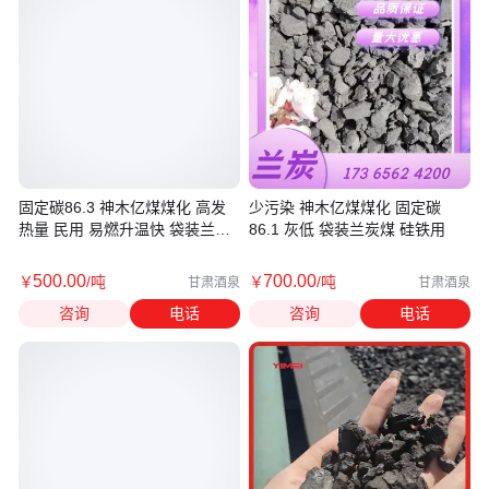
固定碳86.3 神木亿煤煤化 高发
少污染 神木亿煤煤化 固定碳
热量 民用 易燃升温快 袋装兰炭
86.1 灰低 袋装兰炭煤 硅铁用
煤
500
.00
700
.00
￥
/吨
￥
/吨
甘肃酒泉
甘肃酒泉
咨询
电话
咨询
电话