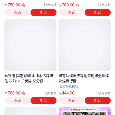
750
.00
700
.00
￥
/吨
￥
/吨
陕西榆林
陕西榆林
咨询
电话
咨询
电话
硅铁用 固定碳85.4 神木亿煤煤
里有块煤重庆等地常用煤无烟煤
化 灰渣少 兰炭煤 灰分低
块煤炭行情
真实性已核验
780
.00
444
.00
￥
/吨
￥
甘肃酒泉
陕西榆林
咨询
电话
咨询
电话