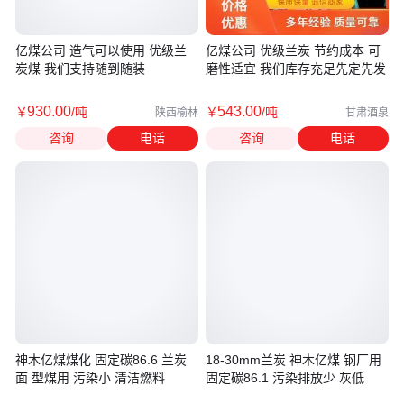
亿煤公司 造气可以使用 优级兰
亿煤公司 优级兰炭 节约成本 可
炭煤 我们支持随到随装
磨性适宜 我们库存充足先定先发
930
.00
543
.00
￥
/吨
￥
/吨
陕西榆林
甘肃酒泉
咨询
电话
咨询
电话
神木亿煤煤化 固定碳86.6 兰炭
18-30mm兰炭 神木亿煤 钢厂用
面 型煤用 污染小 清洁燃料
固定碳86.1 污染排放少 灰低