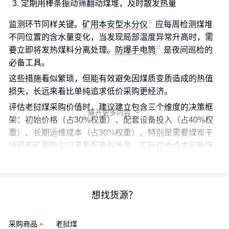
定期用棒条振动筛翻动煤堆，及时散发热量
监测环节同样关键。
矿用本安型水分仪
应每周检测煤堆
不同位置的含水量变化，当发现局部温度异常升高时，需
要立即将发热煤料分离处理。
防爆手电筒
是夜间巡检的
必备工具。
这些措施看似繁琐，但能有效避免因煤质变质造成的热值
损失，长远来看比单纯追求低价采购更经济。
评估老挝煤采购价值时，建议建立包含三个维度的决策框
展开更多内容

架：初始价格（占30%权重）、配套设备投入（占40%权
重）、长期运维成本（占30%权重）。特别是需要煤炭干
燥机和矿用防尘口罩等配套的场景，实际综合成本可能接
近部分
印尼煤
报价。
想找货源？
采购商品