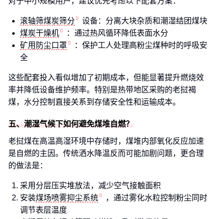
对于中小规模用户，建议优先考虑以下配套方案：
滚轴筛煤炭筛分
设备：分离大块杂质和潮湿结团煤块
煤炭干燥机
：通过热风循环降低表面水分
矿用防尘口罩
：保护工人处理高粉尘煤种时的呼吸安
全
这些配套投入看似增加了初期成本，但能显著提升燃烧效
率并降低设备维护频率。特别是热带地区采购的老挝褐
煤，水分控制直接关系到存储安全性和运输成本。
五、潮湿气候下如何避免煤堆自燃？
老挝煤在高温高湿环境中存储时，煤堆内部氧化反应加速
是自燃的主因。传统洒水降温反而可能加剧问题，更合理
的做法是：
采用分层压实堆放法，减少空气接触面积
安装
煤场喷雾抑尘系统
，通过雾化水粒控制粉尘同时
调节表层温度