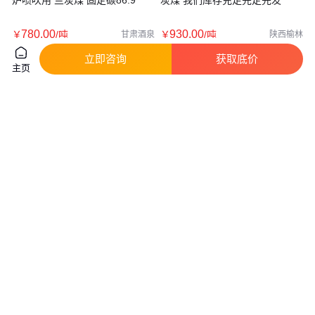
炉喷吹用 兰炭煤 固定碳86.9
炭煤 我们库存充足先定先发
780
.00
930
.00
￥
/吨
￥
/吨
甘肃酒泉
陕西榆林
咨询
电话
咨询
电话
立即咨询
获取底价
主页
煤的价格辽宁等地常用煤无烟煤
亿煤煤化 蓝碳大料 固定碳85.7
块煤炭价格
工业锅炉用 灰低 易点燃
真实性已核验
444
.00
750
.00
￥
￥
/吨
陕西榆林
甘肃酒泉
咨询
电话
咨询
电话