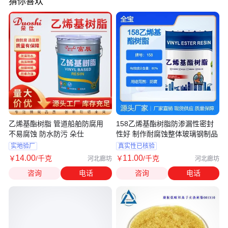
猜你喜欢
乙烯基酯树脂 管道船舶防腐用
158乙烯基酯树脂防渗漏性密封
不易腐蚀 防水防污 朵仕
性好 制作耐腐蚀整体玻璃钢制品
实地验厂
真实性已核验
14
.00
11
.00
￥
/千克
￥
/千克
河北廊坊
河北廊坊
咨询
电话
咨询
电话