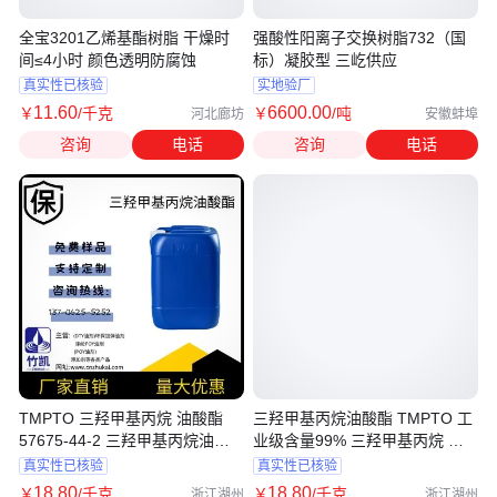
全宝3201乙烯基酯树脂 干燥时
强酸性阳离子交换树脂732（国
间≤4小时 颜色透明防腐蚀
标）凝胶型 三屹供应
真实性已核验
实地验厂
11
.60
6600
.00
￥
/千克
￥
/吨
河北廊坊
安徽蚌埠
咨询
电话
咨询
电话
TMPTO 三羟甲基丙烷 油酸酯
三羟甲基丙烷油酸酯 TMPTO 工
57675-44-2 三羟甲基丙烷油酸
业级含量99% 三羟甲基丙烷 油
酯
酸酯
真实性已核验
真实性已核验
18
.80
18
.80
￥
/千克
￥
/千克
浙江湖州
浙江湖州