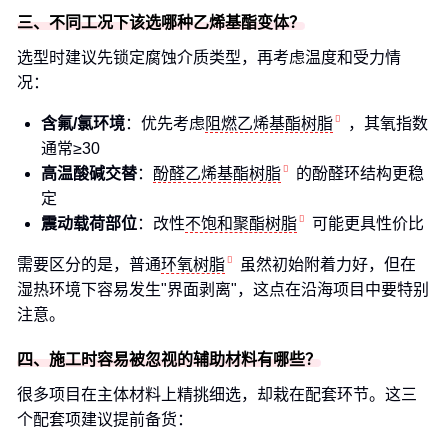
三、不同工况下该选哪种乙烯基酯变体？
选型时建议先锁定腐蚀介质类型，再考虑温度和受力情
况：
含氟/氯环境
：优先考虑
阻燃乙烯基酯树脂
，其氧指数
通常≥30
高温酸碱交替
：
酚醛乙烯基酯树脂
的酚醛环结构更稳
定
震动载荷部位
：改性
不饱和聚酯树脂
可能更具性价比
需要区分的是，普通
环氧树脂
虽然初始附着力好，但在
湿热环境下容易发生"界面剥离"，这点在沿海项目中要特别
注意。
四、施工时容易被忽视的辅助材料有哪些？
很多项目在主体材料上精挑细选，却栽在配套环节。这三
个配套项建议提前备货：