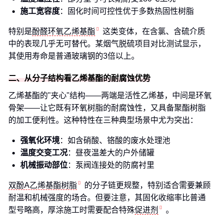
施工宽容度
：固化时间可控性优于多数热固性树脂
特别是
酚醛环氧乙烯基酯
这类变体，在含氯、含硫介质
中的表现几乎无可替代。某烟气脱硫项目对比测试显示，
其使用寿命是普通玻璃钢的3倍以上。
二、从分子结构看乙烯基酯的耐腐蚀优势
乙烯基酯的"夹心"结构——两端是活性乙烯基，中间是环氧
骨架——让它既有环氧树脂的耐腐蚀性，又具备聚酯树脂
的加工便利性。这种特性在三种典型场景中尤为突出：
强氧化环境
：如含硝酸、铬酸的废水处理池
温度交变工况
：昼夜温差大的户外储罐
机械振动部位
：泵阀连接处的防腐衬里
双酚A乙烯基酯树脂
的分子链更规整，特别适合需要兼顾
耐温和机械强度的场合。但要注意，其固化收缩率比普通
型号略高，厚涂施工时需要配合特殊
促进剂
。