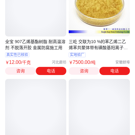
全宝 907乙烯基酯树脂 耐高温溶
三屹 交联为10 %的苯乙烯二乙
剂 不脱落开胶 金属防腐施工用
烯苯共聚体带有磺酸基阳离子交
换树脂
真实性已核验
实地验厂
12
.00
7500
.00
￥
/千克
￥
/吨
河北廊坊
安徽蚌埠
咨询
电话
咨询
电话