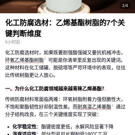
1/4
化工防腐选材：乙烯基酯树脂的7个关
键判断维度
6小时前
化工防腐选材时，如果既要耐强酸强碱又要抗机械冲击，
环氧乙烯基酯树脂
可能是你清单里反复出现的关键词。
这种材料在化工储罐、脱硫塔等严苛环境中的表现，往往
比传统树脂更让人放心。
一、为什么化工防腐领域越来越青睐乙烯基酯？
传统防腐材料常面临两难：环氧树脂附着力强但脆性大，
不饱和聚酯韧性好却耐温性差。而
耐高温乙烯基酯
通过
分子结构改良，在三个关键维度实现了突破：
化学稳定性
：酯键密度更低，水解风险显著下降
温度适应性
：部分型号可长期耐受180℃工况