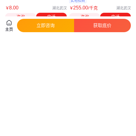
实地验商
8
.00
255
.00
￥
￥
/千克
湖北武汉
湖北武汉
咨询
电话
咨询
电话
立即咨询
获取底价
主页
三羟甲基丙烷油酸酯 57675-44-
烟酸苄酯新货 CAS号:94-44-0产
2 竹凯 TMPTO
品供应
真实性已核验
真实性已核验
19
.00
16
.00
￥
/千克
￥
/件
浙江湖州
咨询
电话
咨询
电话