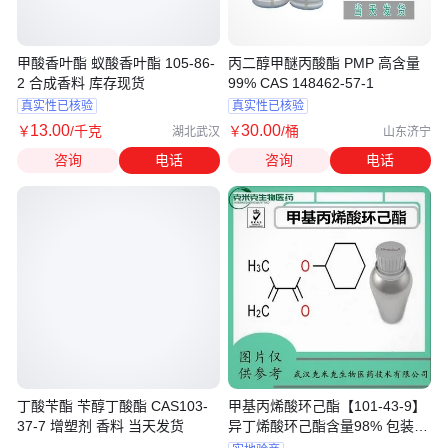
甲酸香叶酯 蚁酸香叶酯 105-86-
丙二醇甲醚丙酸酯 PMP 高含量
2 合成香料 库存现货
99% CAS 148462-57-1
真实性已核验
真实性已核验
13
.00
30
.00
￥
/千克
￥
/桶
湖北武汉
山东济宁
咨询
电话
咨询
电话
丁酸苄酯 苄醇丁酸酯 CAS103-
甲基丙烯酸环己酯【101-43-9】
37-7 增塑剂 香料 当天发货
异丁烯酸环己酯含量98% 包装
1kg