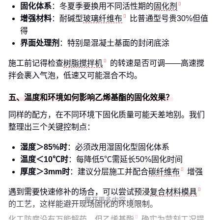
固化体系
：冬夏季要换用不同活性期的
固化剂
增强材料
：耐碱型
玻璃纤维布
比普通型号贵30%但值
得
界面处理剂
：特别是混凝土基面的封闭底涂
施工前记得检查
树脂搅拌机
的转速是否可调——高速搅
拌会裹入气泡，低速又可能混合不均。
五、温度和环境如何影响乙烯基酯的固化效果？
同样的配方，在不同环境下固化质量可能天差地别。我们
整理出三个关键控制点：
湿度＞85%时
：必须改用湿固化型固化体系
温度＜10℃时
：每降低5℃需延长50%固化时间
厚度＞3mm时
：建议分层施工并配合
碳纤维布
增强
遇到需要快速修补的场合，可以尝试预浸
复合材料模具
展开更多内容

的工艺，这样能避开现场固化的环境限制。
化工防腐没有万能解药，但
乙烯基酯
确实为苛刻工况提