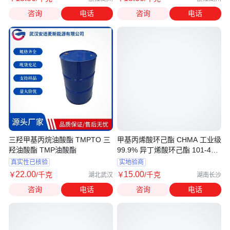
咨询
电话
咨询
电话
三羟甲基丙烷油酸酯 TMPTO 三
甲基丙烯酸环己酯 CHMA 工业级
羟油酸酯 TMP油酸酯
99.9% 异丁烯酸环己酯 101-43-
9
真实性已核验
实地验商
22
.00
15
.00
￥
/千克
￥
/千克
湖北武汉
湖南长沙
咨询
电话
咨询
电话