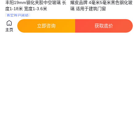
丰阳19mm钢化夹胶中空玻璃 长
耀皮品牌 4毫米5毫米黑色钢化玻
度1-18米 宽度1-3.6米
璃 适用于建筑门窗
真实性已核验
300
.00
45
.00
￥
/平方米
￥
/平方米
河南郑州
河南郑州
立即咨询
获取底价
主页
咨询
电话
咨询
电话
8厘10厘油砂钢化玻璃 建筑玻璃
弯钢玻璃12毫米10毫米小半径
优质选择 适用于多种装修场景
800可以加工 超大真空玻璃
真实性已核验
125
.00
150
.00
￥
/平方米
￥
/平方米
河南郑州
河南郑州