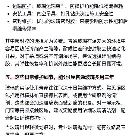
运输防护：
玻璃运输架
、防撞护角能降低物流损耗
安装工具：真空吊具、打孔钻头决定施工安全性
密封维护：优质的
玻璃密封胶
直接影响防水性能和后
期维修频率
其中密封胶的选择尤为关键。普通玻璃在温差大的环境中
容易因热胀冷缩产生缝隙，耐候性差的密封胶会快速老化
开裂。对于幕墙或浴室等潮湿场景，建议选择硅酮结构
胶，其弹性恢复率和抗紫外线性能更适合长期暴露环境。
五、这些日常维护细节，能让4厘普通玻璃多用三年
玻璃的实际使用寿命往往取决于日常维护方式。常见误区
包括用粗糙抹布直接擦拭表面，或使用含研磨剂的清洁
剂，这些都会加速玻璃表面微划痕的积累。对于展示柜、
门窗等高频接触区域，建议定期使用
浓缩玻璃清洁剂
配
合超细纤维布护理。
当玻璃出现轻微划痕时，专业
玻璃抛光膏
能有效修复表
层损伤。但要注意：