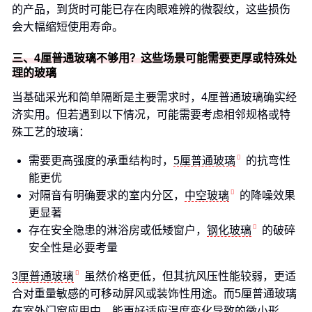
的产品，到货时可能已存在肉眼难辨的微裂纹，这些损伤
会大幅缩短使用寿命。
三、4厘普通玻璃不够用？这些场景可能需要更厚或特殊处
理的玻璃
当基础采光和简单隔断是主要需求时，4厘普通玻璃确实经
济实用。但若遇到以下情况，可能需要考虑相邻规格或特
殊工艺的玻璃：
需要更高强度的承重结构时，
5厘普通玻璃
的抗弯性
能更优
对隔音有明确要求的室内分区，
中空玻璃
的降噪效果
更显著
存在安全隐患的淋浴房或低矮窗户，
钢化玻璃
的破碎
安全性是必要考量
3厘普通玻璃
虽然价格更低，但其抗风压性能较弱，更适
合对重量敏感的可移动屏风或装饰性用途。而5厘普通玻璃
在室外门窗应用中，能更好适应温度变化导致的微小形