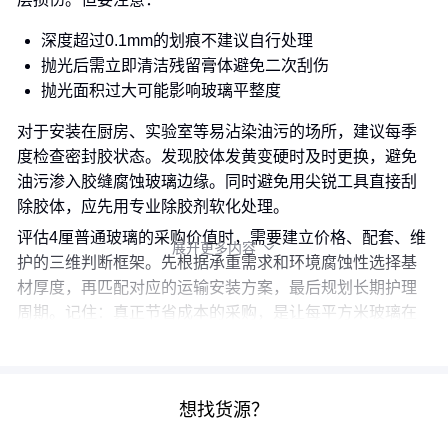
深度超过0.1mm的划痕不建议自行处理
抛光后需立即清洁残留膏体避免二次刮伤
抛光面积过大可能影响玻璃平整度
对于安装在厨房、实验室等易沾染油污的场所，建议每季
度检查密封胶状态。发现胶体发黄变硬时及时更换，避免
油污渗入胶缝腐蚀玻璃边缘。同时避免用尖锐工具直接刮
除胶体，应先用专业除胶剂软化处理。
评估4厘普通玻璃的采购价值时，需要建立价格、配套、维
展开更多内容

护的三维判断框架。先根据承重需求和环境腐蚀性选择基
材厚度，再匹配对应的运输安装方案，最后规划长期护理
周期。记住：真正节省成本的采购，是让每平方米玻璃在
完整生命周期内发挥最大效用。
想找货源？