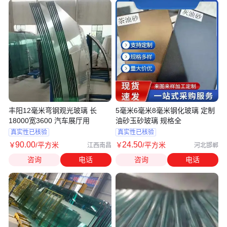
丰阳12毫米弯钢观光玻璃 长
5毫米6毫米8毫米钢化玻璃 定制
18000宽3600 汽车展厅用
油砂玉砂玻璃 规格全
真实性已核验
真实性已核验
90
.00
24
.50
￥
/平方米
￥
/平方米
江西南昌
河北邯郸
咨询
电话
咨询
电话