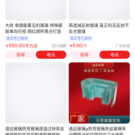
大硅 单面能看见的玻璃 特殊膜
高透减反射玻璃 真正的无反射不
层单向可视 网红厕所景点打造
反光玻璃
真实性已核验
真实性已核验
650
.00
6
.60
￥
/平方米
￥
/个
四川成都
广东东莞
咨询
电话
咨询
电话
道远玻璃热弯玻璃退温过快夹丝
道远玻璃g热弯玻璃夹丝玻璃有
玻璃是的支持定制夹胶玻璃放在
没朦胧点的打样供应习水夹胶玻