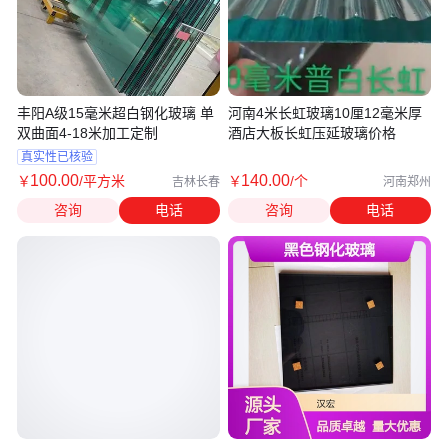
丰阳A级15毫米超白钢化玻璃 单
河南4米长虹玻璃10厘12毫米厚
双曲面4-18米加工定制
酒店大板长虹压延玻璃价格
真实性已核验
100
.00
140
.00
￥
/平方米
￥
/个
吉林长春
河南郑州
咨询
电话
咨询
电话