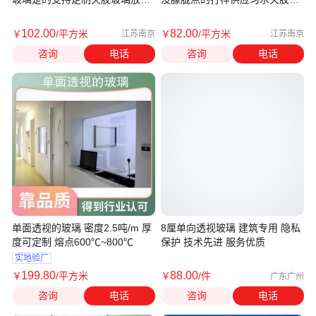
一侧
璃
102
.00
82
.00
￥
/平方米
￥
/平方米
江苏南京
江苏南京
咨询
电话
咨询
电话
单面透视的玻璃 密度2.5吨/m 厚
8厘单向透视玻璃 建筑专用 隐私
度可定制 熔点600℃~800℃
保护 技术先进 服务优质
实地验厂
199
.80
88
.00
￥
/平方米
￥
/件
广东广州
咨询
电话
咨询
电话