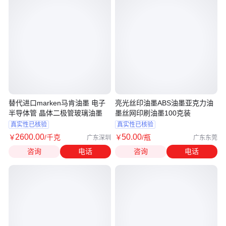
替代进口marken马肯油墨 电子
亮光丝印油墨ABS油墨亚克力油
半导体管 晶体二极管玻璃油墨
墨丝网印刷油墨100克装
真实性已核验
真实性已核验
2600
.00
50
.00
￥
/千克
￥
/瓶
广东深圳
广东东莞
咨询
电话
咨询
电话