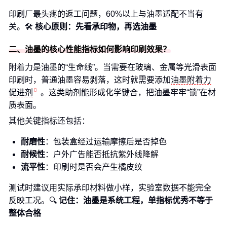
印刷厂最头疼的返工问题，60%以上与油墨适配不当有
关。🛠️
核心原则：先看承印物，再选油墨
二、油墨的核心性能指标如何影响印刷效果？
附着力是油墨的“生命线”。当需要在玻璃、金属等光滑表面
印刷时，普通油墨容易剥落，这时就需要添加
油墨附着力
促进剂
。这类助剂能形成化学键合，把油墨牢牢“锁”在材
质表面。
其他关键指标还包括：
耐磨性
：包装盒经过运输摩擦后是否掉色
耐候性
：户外广告能否抵抗紫外线降解
流平性
：印刷时是否会产生橘皮纹
测试时建议用实际承印材料做小样，实验室数据不能完全
反映工况。🔍
记住：油墨是系统工程，单指标优秀不等于
整体合格