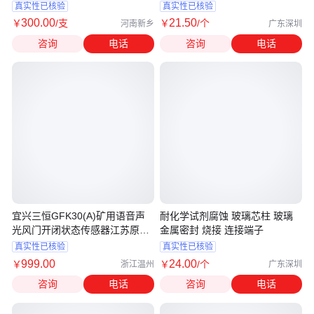
真实性已核验
真实性已核验
300
.00
21
.50
￥
/支
￥
/个
河南新乡
广东深圳
咨询
电话
咨询
电话
宜兴三恒GFK30(A)矿用语音声
耐化学试剂腐蚀 玻璃芯柱 玻璃
光风门开闭状态传感器江苏原厂
金属密封 烧接 连接端子
供应
真实性已核验
真实性已核验
999
.00
24
.00
￥
￥
/个
浙江温州
广东深圳
咨询
电话
咨询
电话