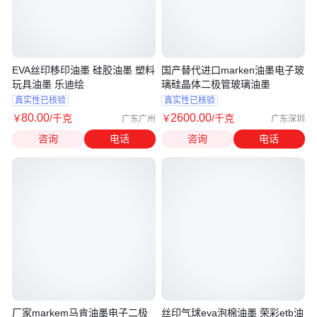
EVA丝印移印油墨 硅胶油墨 塑料
国产替代进口marken油墨电子玻
玩具油墨 乐迪绘
璃硅晶体二极管玻璃油墨
真实性已核验
真实性已核验
80
.00
2600
.00
￥
/千克
￥
/千克
广东广州
广东深圳
咨询
电话
咨询
电话
厂家markem马肯油墨电子二极
丝印气球eva泡棉油墨 荣彩etb油