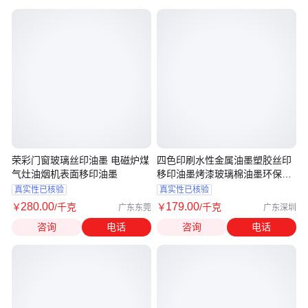
荣彩门窗玻璃丝印油墨 电磁炉煤
四色印刷水性金属油墨塑胶丝印
气灶油烟机表面移印油墨
移印油墨烤漆玻璃棉油墨环保低
VOC
真实性已核验
真实性已核验
280
.00
179
.00
￥
/千克
￥
/千克
广东东莞
广东深圳
咨询
电话
咨询
电话