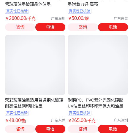
管玻璃油墨玻璃晶体油墨
墨附着力好 高亮
真实性已核验
真实性已核验
2600
.00
50
.00
￥
/千克
￥
/罐
广东深圳
广东东莞
咨询
电话
咨询
电话
荣彩玻璃油墨适用普通钢化玻璃
耐磨PC、PVC紫外光固化硬胶
耐高温丝网印刷油墨
UV油墨丝印移印环保大和油墨
真实性已核验
真实性已核验
48
.00
265
.00
￥
/瓶
￥
/千克
广东东莞
广东深圳
咨询
电话
咨询
电话