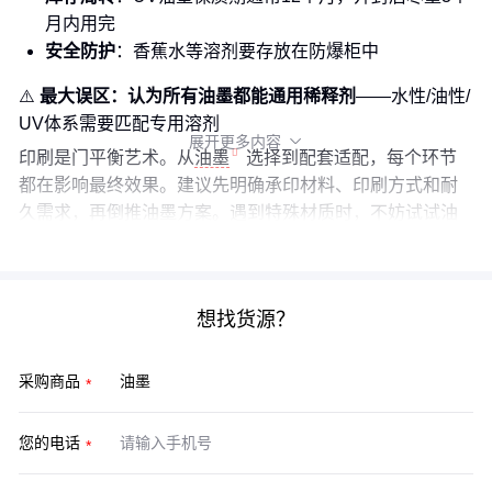
月内用完
安全防护
：香蕉水等溶剂要存放在防爆柜中
⚠️
最大误区：认为所有油墨都能通用稀释剂
——水性/油性/
UV体系需要匹配专用溶剂
展开更多内容

印刷是门平衡艺术。从
油墨
选择到配套适配，每个环节
都在影响最终效果。建议先明确承印材料、印刷方式和耐
久需求，再倒推油墨方案。遇到特殊材质时，不妨试试
油
墨附着力促进剂
这类功能助剂。
想找货源？
采购商品
您的电话