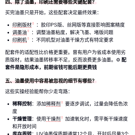
四、除了油墨，印刷还需要哪些关键配套？
买完油墨只是开始，这些配套决定最终效果：
印刷版材
：胶印PS版、丝网版等直接影响图案精度
调墨油
：调整油墨粘度，解决飞墨、堵版问题
印刷机
：不同机型对油墨干燥方式有特定要求
配套件的适配性比价格更重要。曾有用户为省成本使用劣
质版材，结果油墨转移率不足，反而浪费更多油墨。⚙️
配
套件是隐形成本，前期省钱可能后期更费钱
五、油墨使用中容易被忽视的细节有哪些？
这些实操经验能帮你少走弯路：
稀释控制
：添加
稀释剂
要逐步调试，过量会降低色浓
度
干燥管理
：使用
干燥剂
加速氧化时，需平衡干燥速度
和开放时间
库存周转
：UV油墨保质期通常12个月，开封后尽量3个