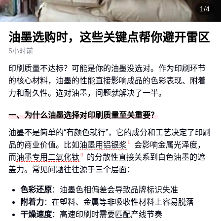
1/4
油墨选购时，这些关键点帮你避开雷区
5小时前
印刷质量不达标？可能是你的油墨没选对。作为印刷环节
的核心材料，油墨的性能直接影响成品的色彩表现、附着
力和耐久性。选对油墨，问题就解决了一半。
一、为什么油墨选择对印刷质量至关重要？
油墨不是简单的“有颜色就行”，它的成分和工艺决定了印刷
品的商业价值。比如
油墨用铝银浆
会影响金属光泽度，
而
油墨专用二氧化钛
的分散性直接关系到白色油墨的遮
盖力。常见问题往往源于三个层面：
色彩还原
：油墨色相偏差会导致品牌标识失准
附着力
：在塑料、金属等非吸收性材料上容易脱落
干燥速度
：高速印刷时需要匹配产线节奏