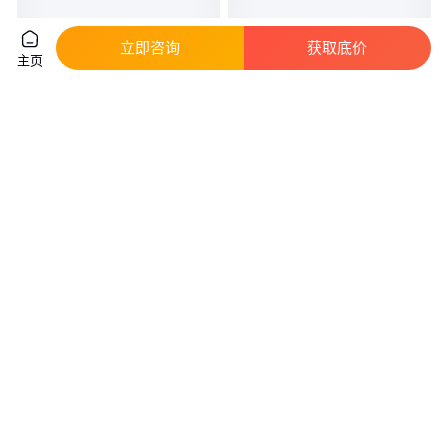
立即咨询
获取底价
主页
乐迪绘塑料油墨 溶剂型丝网印刷
溶剂型油墨乐迪绘LD54单组份金
油墨 印刷品表面平滑
属玻璃油墨厂家
真实性已核验
真实性已核验
80
.00
80
.00
￥
/件
￥
/桶
广东广州
广东广州
咨询
电话
咨询
电话