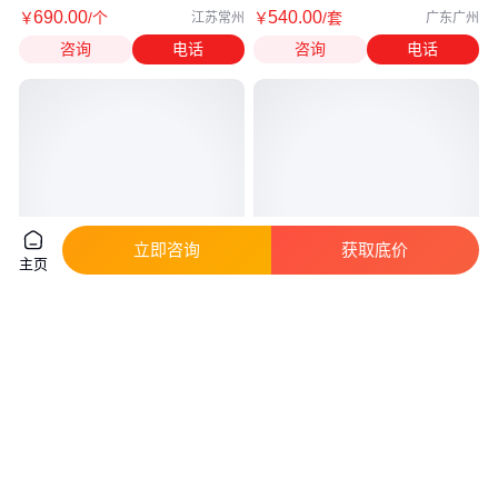
690
.00
540
.00
￥
/个
￥
/套
江苏常州
广东广州
咨询
电话
咨询
电话
立即咨询
获取底价
主页
轮廓仪光学表面粗糙度测量，
KLA Zeta-20 白光共聚焦显 高精
SuperViewW1白光干涉仪
度显微镜 三维轮廓成像 激光共
聚焦显微镜
真实性已核验
真实性已核验
96
.00
1
.00
￥
万
/台
￥
/台
广东深圳
上海
咨询
电话
咨询
电话