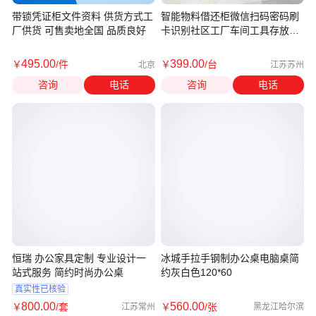
带锁凭证柜文件资料 供货方式工
智能物料借还柜微信扫码密码刷
厂供货 可售卖地全国 品质良好
卡识别社区工厂车间工具存放管
理柜
495
.00
399
.00
￥
/件
￥
/台
北京
江苏苏州
咨询
电话
咨询
电话
恒瑞 办公家具定制 专业设计一
冰城手拉手钢制办公桌电脑桌简
站式服务 简约时尚办公桌
约灰白色120*60
真实性已核验
800
.00
560
.00
￥
/套
￥
/张
江苏常州
黑龙江哈尔滨