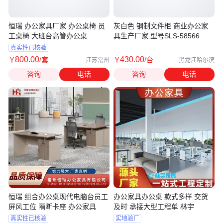
恒瑞 办公家具厂家 办公桌椅 员
灰白色 钢制文件柜 商业办公家
工桌椅 大班台高管办公桌
具生产厂家 型号SLS-58566
真实性已核验
800
.00
430
.00
￥
/套
￥
/台
江苏常州
黑龙江哈尔滨
咨询
电话
咨询
电话
恒瑞 组合办公桌现代电脑台员工
办公家具办公桌 款式多样 交货
屏风工位 隔断卡座 办公家具
及时 承接大型工程单 林宇
真实性已核验
实地验厂