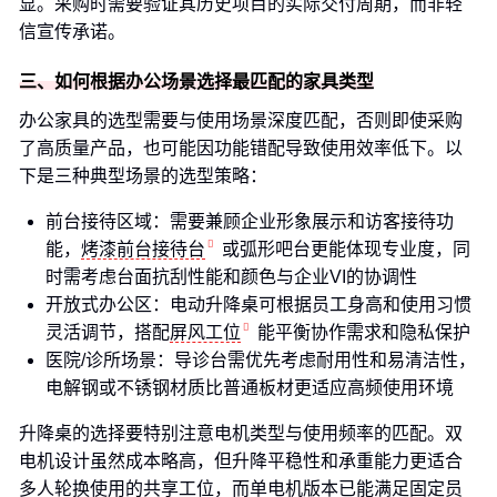
显。采购时需要验证其历史项目的实际交付周期，而非轻
信宣传承诺。
三、如何根据办公场景选择最匹配的家具类型
办公家具的选型需要与使用场景深度匹配，否则即使采购
了高质量产品，也可能因功能错配导致使用效率低下。以
下是三种典型场景的选型策略：
前台接待区域：需要兼顾企业形象展示和访客接待功
能，
烤漆前台接待台
或弧形吧台更能体现专业度，同
时需考虑台面抗刮性能和颜色与企业VI的协调性
开放式办公区：电动升降桌可根据员工身高和使用习惯
灵活调节，搭配
屏风工位
能平衡协作需求和隐私保护
医院/诊所场景：导诊台需优先考虑耐用性和易清洁性，
电解钢或不锈钢材质比普通板材更适应高频使用环境
升降桌的选择要特别注意电机类型与使用频率的匹配。双
电机设计虽然成本略高，但升降平稳性和承重能力更适合
多人轮换使用的共享工位，而单电机版本已能满足固定员