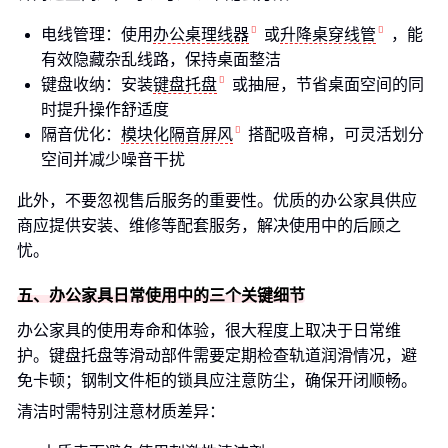
电线管理：使用
办公桌理线器
或
升降桌穿线管
，能
有效隐藏杂乱线路，保持桌面整洁
键盘收纳：安装
键盘托盘
或抽屉，节省桌面空间的同
时提升操作舒适度
隔音优化：
模块化隔音屏风
搭配吸音棉，可灵活划分
空间并减少噪音干扰
此外，不要忽视售后服务的重要性。优质的办公家具供应
商应提供安装、维修等配套服务，解决使用中的后顾之
忧。
五、办公家具日常使用中的三个关键细节
办公家具的使用寿命和体验，很大程度上取决于日常维
护。键盘托盘等滑动部件需要定期检查轨道润滑情况，避
免卡顿；钢制文件柜的锁具应注意防尘，确保开闭顺畅。
清洁时需特别注意材质差异：