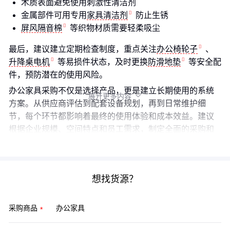
木质表面避免使用刺激性清洁剂
金属部件可用专用
家具清洁剂
防止生锈
屏风隔音棉
等织物材质需要轻柔吸尘
最后，建议建立定期检查制度，重点关注
办公椅轮子
、
升降桌电机
等易损件状态，及时更换
防滑地垫
等安全配
件，预防潜在的使用风险。
办公家具采购不仅是选择产品，更是建立长期使用的系统
展开更多内容

方案。从供应商评估到配套设备规划，再到日常维护细
节，每个环节都影响着最终的使用体验和成本效益。建议
根据企业规模、空间特点和员工需求，制定全面的采购和
使用计划。
想找货源？
采购商品